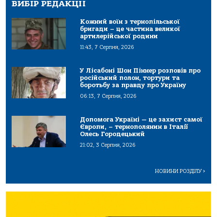
ВИБІР РЕДАКЦІЇ
Кожний воїн з тернопільської
бригади – це частина великої
артилерійської родини
11:43, 7 Серпня, 2026
У Лісабоні Шон Піннер розповів про
російський полон, тортури та
боротьбу за правду про Україну
06:13, 7 Серпня, 2026
Допомога Україні — це захист самої
Європи, – тернополянин в Італії
Олесь Городецький
21:02, 3 Серпня, 2026
НОВИНИ РОЗДІЛУ
>