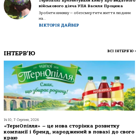
Тернополі презентували книгу про видатного
військового діяча УПА Василя Процюка
Зробити книжку — обезсмертити життя людини
на...
ВІКТОРІЯ ДАЙВЕР
ВСІ ІНТЕРВ'Ю
>
ІНТЕРВ'Ю
14:10, 7 Серпня, 2026
«ТернОпілля» – це нова сторінка розвитку
компанії і бренд, народжений в повазі до свого
краю