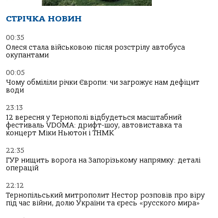
СТРІЧКА НОВИН
00:35
Олеся стала військовою після розстрілу автобуса
окупантами
00:05
Чому обміліли річки Європи: чи загрожує нам дефіцит
води
23:13
12 вересня у Тернополі відбудеться масштабний
фестиваль VDOMA: дрифт-шоу, автовиставка та
концерт Міки Ньютон і ТНМК
22:35
ГУР нищить ворога на Запорізькому напрямку: деталі
операцій
22:12
Тернопільський митрополит Нестор розповів про віру
під час війни, долю України та єресь «русского мира»