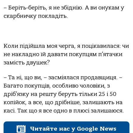
– Беріть-беріть, я не збіднію. А ви онукам у
скарбничку покладіть.
Коли підійшла моя черга, я поцікавилася: чи
не накладно їй давати покупцям п’ятачки
замість двушек?
– Та ні, що ви, – засміялася продавщиця. –
Багато покупців, особливо чоловіки, з
дріб’язку на решту беруть тільки 25 і 50
копійок, а все, що дрібніше, залишають на
касі. Так що я все одно в плюсі ​​залишаюся.
Читайте нас у Google News