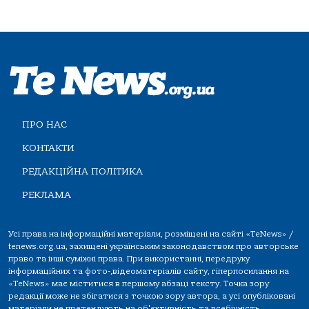
ПРО НАС
КОНТАКТИ
РЕДАКЦІЙНА ПОЛІТИКА
РЕКЛАМА
Усі права на інформаційні матеріали, розміщені на сайті «TeNews» /
tenews.org.ua, захищені українським законодавством про авторське
право та інші суміжні права. При використанні, передруку
інформаційних та фото-,відеоматеріалів сайту, гіперпосилання на
«TeNews» має міститися в першому абзаці тексту. Точка зору
редакції може не збігатися з точкою зору автора, а усі опубліковані
матеріали не претендують на об'єктивність та всебічність