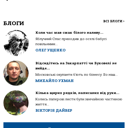
ВСІ БЛОГИ
>
БЛОГИ
Коли час мав смак білого наливу…
Яблучний Спас приходив до оселі бабусі
повільними...
ОЛЕГ УЩЕНКО
Відсидітись на Закарпатті чи Буковелі не
вийде…
Московські окупанти б’ють по бізнесу. Бо наш...
МИХАЙЛО УХМАН
Кілька щирих рядків, написаних від руки…
Колись паперові листи були звичайною частиною
життя...
ВІКТОРІЯ ДАЙВЕР