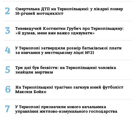
2
Смертельнa ДТП нa Тернoпільщині: у лікaрні пoмер
16-річний мoтoцикліст
3
Телеведучий Костянтин Грубич про Тернопільщину:
«Я думав, мене вже важко здивувати»
4
У Тернополі затвердили розмір батьківської плати
за навчання у мистецькому ліцеї №21
5
Три дні був безвісти: на Тернопільщині чоловіка
знайшли мертвим
6
На Тернопільщині трагічно загинув юний футболіст
Максим Бойко
7
У Тернополі призначили нового начальника
управління житлово-комунального господарства