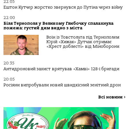
22:05
Ештон Кутчер жорстко звернувся до Путіна через війну
22:00
Біля Тернополя у Великому Глибочку спалахнула
пожежа: густий дим видно з міста
Воїн із Товстолуга під Тернополем
Юрій «Хижак» Дутчак отримає
«Хрест доблесті» від Міноборони
20:35
Антидроновий захист врятував «Хамві» 128-ї бригади
20:05
Росіяни випробували новий швидкісний зенітний дрон
Всі новини
>