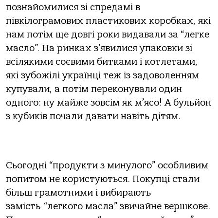
познайомилися зі спрeдамі в
півкілограмових пластикових коробках, які
нам потім ще довгі роки видавали за “легке
масло”. На ринках з’явилися упаковки зі
всілякими соєвими битками і котлетами,
які зубожілі українці теж із задоволенням
купували, а потім переконували один
одного: ну майже зовсім як м’ясо! А бульйон
з кубиків почали давати навіть дітям.
Сьогодні “продукти з минулого” особливим
попитом не користуються. Покупці стали
більш грамотними і вибирають
замість “легкого масла” звичайне вершкове.