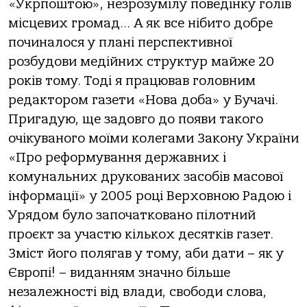
«Укрпоштою», незрозумілу поведінку голів
місцевих громад… А як все нібито добре
починалося у плані перспективної
розбудови медійних структур майже 20
років тому. Тоді я працював головним
редактором газети «Нова доба» у Бучачі.
Пригадую, ще задовго до появи такого
очікуваного моїми колегами Закону України
«Про реформування державних і
комунальних друкованих засобів масової
інформації» у 2005 році Верховною Радою і
Урядом було започатковано пілотний
проєкт за участю кількох десятків газет.
Зміст його полягав у тому, аби дати – як у
Європі! – виданням значно більше
незалежності від влади, свободи слова,