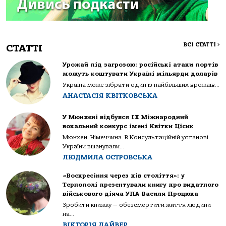
ВСІ СТАТТІ
>
СТАТТІ
Урожай під загрозою: російські атаки портів
можуть коштувати Україні мільярди доларів
Україна може зібрати один із найбільших врожаїв...
АНАСТАСІЯ КВІТКОВСЬКА
У Мюнхені відбувся IX Міжнародний
вокальний конкурс імені Квітки Цісик
Мюнхен. Німеччина. В Консультаційній установі
України вшанували...
ЛЮДМИЛА ОСТРОВСЬКА
«Воскресіння через пів століття»: у
Тернополі презентували книгу про видатного
військового діяча УПА Василя Процюка
Зробити книжку — обезсмертити життя людини
на...
ВІКТОРІЯ ДАЙВЕР