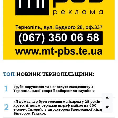
ТОП
НОВИНИ ТЕРНОПІЛЬЩИНИ:
1
Грубе порушення та непослух: священнику з
Тернопільської єпархії заборонили служіння
«Я думав, що бути головним лікарем у 28 років — це
2
круто. А потім отримав штраф майже на 400
тисяч». Інтерв’ю з директором Залозецької лікарні
Віктором Гунькою