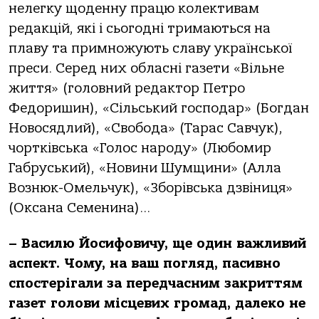
нелегку щоденну працю колективам
редакцій, які і сьогодні тримаються на
плаву та примножують славу української
преси. Серед них обласні газети «Вільне
життя» (головний редактор Петро
Федоришин), «Сільський господар» (Богдан
Новосядлий), «Свобода» (Тарас Савчук),
чортківська «Голос народу» (Любомир
Габруський), «Новини Шумщини» (Алла
Вознюк-Омельчук), «Зборівська дзвіниця»
(Оксана Семенина)…
– Василю Йосифовичу, ще один важливий
аспект. Чому, на ваш погляд, пасивно
спостерігали за передчасним закриттям
газет голови місцевих громад, далеко не