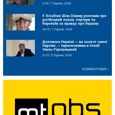
11:43, 7 Серпня, 2026
У Лісабоні Шон Піннер розповів про
російський полон, тортури та
боротьбу за правду про Україну
06:13, 7 Серпня, 2026
Допомога Україні — це захист самої
Європи, – тернополянин в Італії
Олесь Городецький
21:02, 3 Серпня, 2026
НОВИНИ РОЗДІЛУ
>