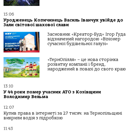
15:06
Уродженець Копичинець Василь Іванчук увійде до
Зали світової шахової слави
Засновник «Креатор-Буд» Ігор Гуда
відзначений нагородою «Візіонер
сучасної будівельної галузі»
«ТернОпілля» – це нова сторінка
розвитку компанії і бренд,
народжений в повазі до свого краю
13:10
У 44 роки помер учасник АТО з Козівщини
Володимир Вельма
12:07
Купив права в інтернеті за 27 тисяч: на Тернопільщині
викрили водія з підробкою
11:43