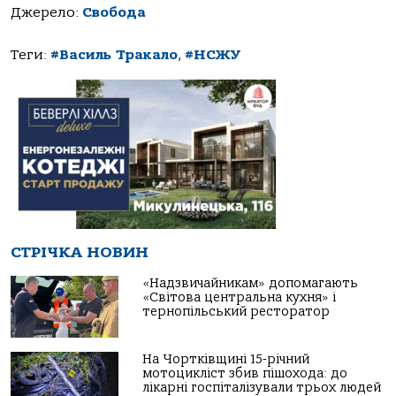
Джерело:
Свобода
Теги:
#Василь Тракало
,
#НСЖУ
СТРІЧКА НОВИН
«Надзвичайникам» допомагають
«Світова центральна кухня» і
тернопільський ресторатор
На Чортківщині 15-річний
мотоцикліст збив пішохода: до
лікарні госпіталізували трьох людей