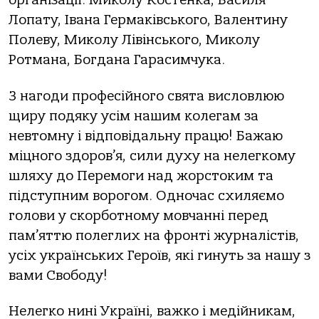
організації: Миколу Костенка, Василя
Лопату, Івана Гермаківського, Валентину
Полеву, Миколу Лівінського, Миколу
Ротмана, Богдана Гарасимчука.
З нагоди професійного свята висловлюю
щиру подяку усім нашим колегам за
невтомну і відповідальну працю! Бажаю
міцного здоров’я, сили духу на нелегкому
шляху до Перемоги над жорстоким та
підступним ворогом. Одночас схиляємо
голови у скорботному мовчанні перед
пам’яттю полеглих на фронті журналістів,
усіх українських Героїв, які гинуть за нашу з
вами Свободу!
Нелегко нині Україні, важко і медійникам,