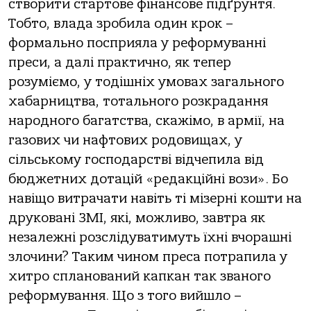
створити стартове фінансове підґрунтя.
Тобто, влада зробила один крок –
формально посприяла у реформуванні
преси, а далі практично, як тепер
розуміємо, у тодішніх умовах загального
хабарництва, тотального розкрадання
народного багатства, скажімо, в армії, на
газових чи нафтових родовищах, у
сільському господарстві відчепила від
бюджетних дотацій «редакційні вози». Бо
навіщо витрачати навіть ті мізерні кошти на
друковані ЗМІ, які, можливо, завтра як
незалежні розслідуватимуть їхні вчорашні
злочини? Таким чином преса потрапила у
хитро спланований капкан так званого
реформування. Що з того вийшло –