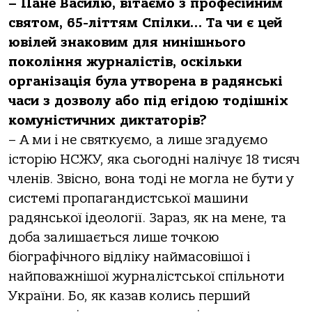
– Пане Василю, вітаємо з професійним
святом, 65-літтям Спілки… Та чи є цей
ювілей знаковим для нинішнього
покоління журналістів, оскільки
організація була утворена в радянські
часи з дозволу або під егідою тодішніх
комуністичних диктаторів?
– А ми і не святкуємо, а лише згадуємо
історію НСЖУ, яка сьогодні налічує 18 тисяч
членів. Звісно, вона тоді не могла не бути у
системі пропагандистської машини
радянської ідеології. Зараз, як на мене, та
доба залишається лише точкою
біографічного відліку наймасовішої і
найповажнішої журналістської спільноти
України. Бо, як казав колись перший