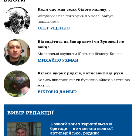
Коли час мав смак білого наливу…
Яблучний Спас приходив до оселі бабусі
повільними...
ОЛЕГ УЩЕНКО
Відсидітись на Закарпатті чи Буковелі не
вийде…
Московські окупанти б’ють по бізнесу. Бо наш...
МИХАЙЛО УХМАН
Кілька щирих рядків, написаних від руки…
Колись паперові листи були звичайною частиною
життя...
ВІКТОРІЯ ДАЙВЕР
ВИБІР РЕДАКЦІЇ
Кожний воїн з тернопільської
бригади – це частина великої
артилерійської родини