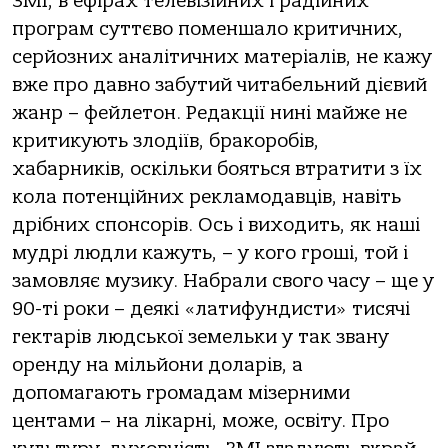
ЗМІ, в ефірах телевізійних і радійних
програм суттєво поменшало критичних,
серйозних аналітичних матеріалів, не кажу
вже про давно забутий читабельний дієвий
жанр – фейлетон. Редакції нині майже не
критикують злодіїв, бракоробів,
хабарників, оскільки бояться втратити з їх
кола потенційних рекламодавців, навіть
дрібних спонсорів. Ось і виходить, як наші
мудрі людли кажуть, – у кого гроші, той і
замовляє музику. Набрали свого часу – ще у
90-ті роки – деякі «латифундисти» тисячі
гектарів людської земельки у так звану
оренду на мільйони доларів, а
допомагають громадам мізерними
центами – на лікарні, може, освіту. Про