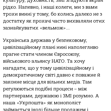
культуру, духовність, ЗМІ згадують вкрай
рідко. Напевно, і наші колеги, ми з вами
трохи винні у тому, бо колись далеко не з
достатку як прохачі часто вихваляли отих
зазнайкуватих «вельмож»…
Українська держава у безпековому,
цивілізаційному плані нині наполегливо
прагне стати членом Євросоюзу,
військового альянсу НАТО. Та хочу
нагадати, що у тому цивілізаційному і
демократичному світі давно є поважне й
законне місце для вільних медіа. Там
регулюються подібні процеси – між
партнерами, державою і ЗМІ розумно. А
наша «Укрпошта» як монополіст
займається іноді більше продажем і