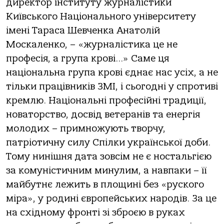
директор інституту журналістики
Київського Національного університету
імені Тараса Шевченка Анатолій
Москаленко, – «журналістика це не
професія, а група крові…» Саме ця
національна група крові єднає нас усіх, а не
тільки працівників ЗМІ, і сьогодні у спротиві
кремлю. Національні професійні традиції,
новаторство, досвід ветеранів та енергія
молодих – примножують творчу,
патріотичну силу Спілки української доби.
Тому нинішня дата зовсім не є ностальгією
за комуністичним минулим, а навпаки – її
майбутнє лежить в площині без «руского
міра», у родині європейських народів. За це
на східному фронті зі зброєю в руках