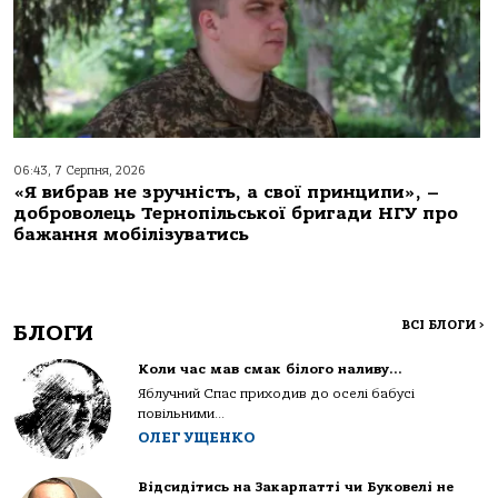
06:43, 7 Серпня, 2026
«Я вибрав не зручність, а свої принципи», –
доброволець Тернопільської бригади НГУ про
бажання мобілізуватись
ВСІ БЛОГИ
>
БЛОГИ
Коли час мав смак білого наливу…
Яблучний Спас приходив до оселі бабусі
повільними...
ОЛЕГ УЩЕНКО
Відсидітись на Закарпатті чи Буковелі не