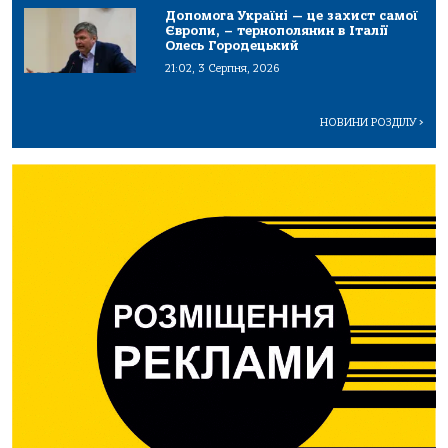
Допомога Україні — це захист самої
Європи, – тернополянин в Італії
Олесь Городецький
21:02, 3 Серпня, 2026
НОВИНИ РОЗДІЛУ
>