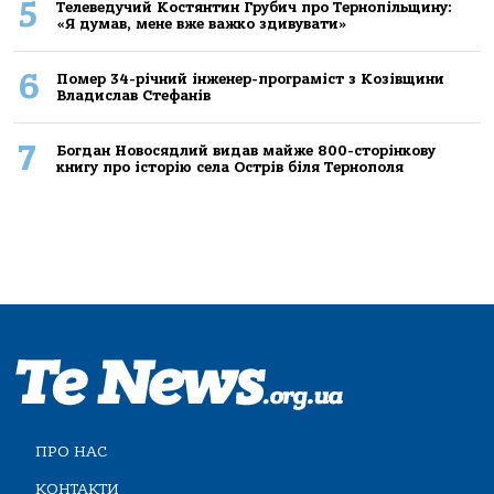
5
Телеведучий Костянтин Грубич про Тернопільщину:
«Я думав, мене вже важко здивувати»
6
Помер 34-річний інженер-програміст з Козівщини
Владислав Стефанів
7
Богдан Новосядлий видав майже 800-сторінкову
книгу про історію села Острів біля Тернополя
ПРО НАС
КОНТАКТИ