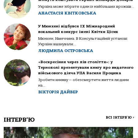
Україна може зібрати один із найбільших врожаїв...
АНАСТАСІЯ КВІТКОВСЬКА
У Мюнхені відбувся IX Міжнародний
вокальний конкурс імені Квітки Цісик
Мюнхен. Німеччина. В Консультаційній установі
України вшанували...
ЛЮДМИЛА ОСТРОВСЬКА
«Воскресіння через пів століття»: у
Тернополі презентували книгу про видатного
військового діяча УПА Василя Процюка
Зробити книжку — обезсмертити життя людини
на...
ВІКТОРІЯ ДАЙВЕР
ВСІ ІНТЕРВ'Ю
>
ІНТЕРВ'Ю