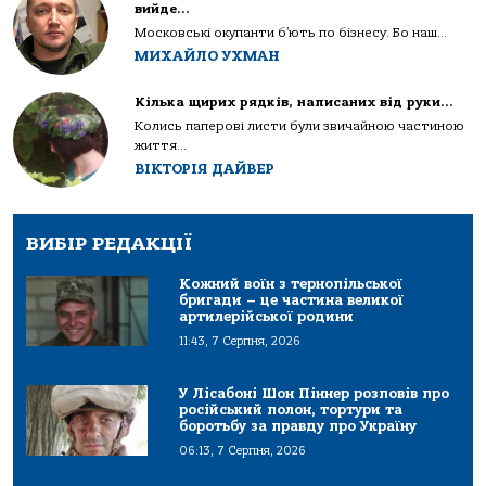
вийде…
Московські окупанти б’ють по бізнесу. Бо наш...
МИХАЙЛО УХМАН
Кілька щирих рядків, написаних від руки…
Колись паперові листи були звичайною частиною
життя...
ВІКТОРІЯ ДАЙВЕР
ВИБІР РЕДАКЦІЇ
Кожний воїн з тернопільської
бригади – це частина великої
артилерійської родини
11:43, 7 Серпня, 2026
У Лісабоні Шон Піннер розповів про
російський полон, тортури та
боротьбу за правду про Україну
06:13, 7 Серпня, 2026