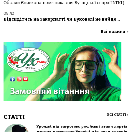
Обрали Єпископа-помічника для Бучацької єпархії УГКЦ
08:43
Відсидітись на Закарпатті чи Буковелі не вийде…
Всі новини
>
ВСІ СТАТТІ
>
СТАТТІ
Урожай під загрозою: російські атаки портів
можуть коштувати Україні мільярди доларів