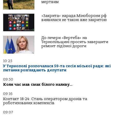
мертвим
«Закрита» нарада Міноборони рф
виявилася не такою вже закритою
До печери «Вертеба» на
Тернопільщині просять завершити
ремонт під’їзної дороги
10:25
У Тернополі розпочалася 59-та сесія міської ради: які
питання розглядають депутати
09:50
Коли час мав смак білого наливу…
09:16
Контакт 18-24: Стань оператором дронів та
роботизованих комплексів
09:07