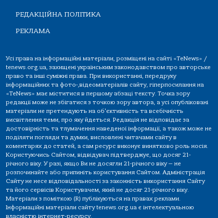
РЕДАКЦІЙНА ПОЛІТИКА
РЕКЛАМА
Усі права на інформаційні матеріали, розміщені на сайті «TeNews» /
tenews.org.ua, захищені українським законодавством про авторське
право та інші суміжні права. При використанні, передруку
інформаційних та фото-,відеоматеріалів сайту, гіперпосилання на
«TeNews» має міститися в першому абзаці тексту. Точка зору
редакції може не збігатися з точкою зору автора, а усі опубліковані
матеріали не претендують на об'єктивність та всебічність
висвітлення теми, про яку йдеться. Редакція не відповідає за
достовірність та тлумачення наведеної інформації, а також може не
поділяти погляди та думки, висловлені читачами сайту в
коментарях до статей, а сам ресурс виконує винятково роль носія.
Користуючись Сайтом, відвідувач підтверджує, що досяг 21-
річного віку. У разі, якщо Ви не досягли 21-річного віку — не
розпочинайте або припиніть користування Сайтом. Адміністрація
Сайту не несе відповідальності за законність використання Сайту
та його сервісів Користувачем, який не досяг 21-річного віку.
Матеріали з поміткою (R) публікуються на правах реклами.
Інформаційні матеріали сайту tenews.org.ua є інтелектуальною
власністю інтернет-ресурсу.