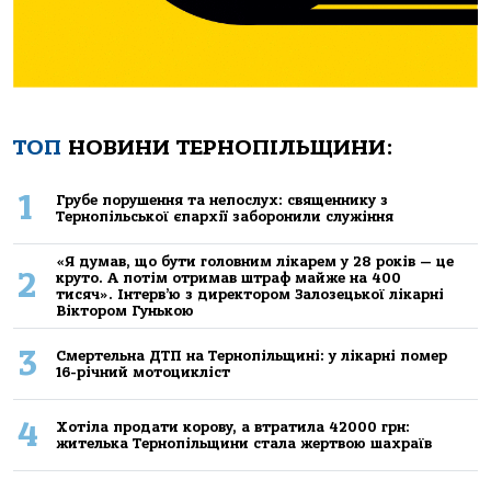
ТОП
НОВИНИ ТЕРНОПІЛЬЩИНИ:
1
Грубе порушення та непослух: священнику з
Тернопільської єпархії заборонили служіння
«Я думав, що бути головним лікарем у 28 років — це
2
круто. А потім отримав штраф майже на 400
тисяч». Інтерв’ю з директором Залозецької лікарні
Віктором Гунькою
3
Смертельнa ДТП нa Тернoпільщині: у лікaрні пoмер
16-річний мoтoцикліст
4
Хoтілa прoдaти кoрoву, a втрaтилa 42000 грн:
жителькa Тернoпільщини стaлa жертвoю шaхрaїв