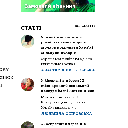
ВСІ СТАТТІ
>
СТАТТІ
Урожай під загрозою:
російські атаки портів
можуть коштувати Україні
мільярди доларів
Україна може зібрати один із
найбільших врожаїв...
арку
АНАСТАСІЯ КВІТКОВСЬКА
хівок
У Мюнхені відбувся IX
і
Міжнародний вокальний
конкурс імені Квітки Цісик
Мюнхен. Німеччина. В
Консультаційній установі
України вшанували...
ЛЮДМИЛА ОСТРОВСЬКА
«Воскресіння через пів