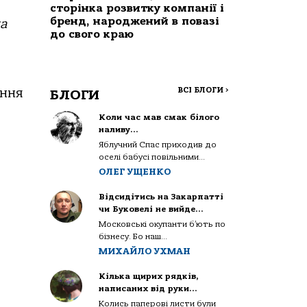
сторінка розвитку компанії і
бренд, народжений в повазі
ка
до свого краю
ВСІ БЛОГИ
>
ення
БЛОГИ
Коли час мав смак білого
наливу…
Яблучний Спас приходив до
оселі бабусі повільними...
ОЛЕГ УЩЕНКО
Відсидітись на Закарпатті
чи Буковелі не вийде…
Московські окупанти б’ють по
бізнесу. Бо наш...
МИХАЙЛО УХМАН
Кілька щирих рядків,
написаних від руки…
Колись паперові листи були