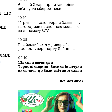
Євгеній Хмара привітав воїнів
зв’язку та кібербезпеки
є, що
10:10
15-річного волонтера із Заліщиків
ощі
нагородили церковною медаллю
за допомогу ЗСУ
10:05
Російський слід у диверсії з
дроном в аеропорту Лейпцига
землі
09:10
е
Шахова легенда з
Тернопільщини: Василя Іванчука
включать до Зали світової слави
Всі новини
>