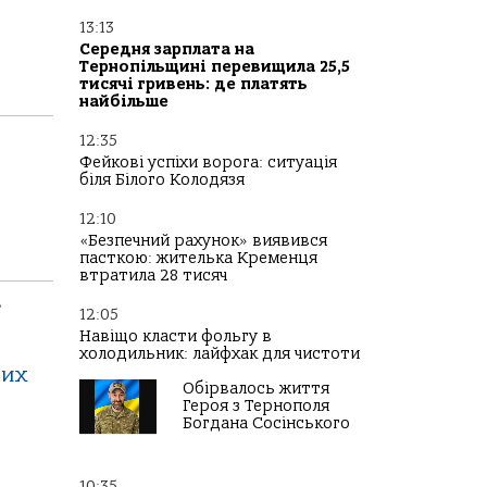
13:13
Середня зарплата на
Тернопільщині перевищила 25,5
тисячі гривень: де платять
найбільше
12:35
Фейкові успіхи ворога: ситуація
біля Білого Колодязя
12:10
«Безпечний рахунок» виявився
пасткою: жителька Кременця
втратила 28 тисяч
”
12:05
Навіщо класти фольгу в
холодильник: лайфхак для чистоти
тих
Обірвалось життя
Героя з Тернополя
Богдана Сосінського
10:35