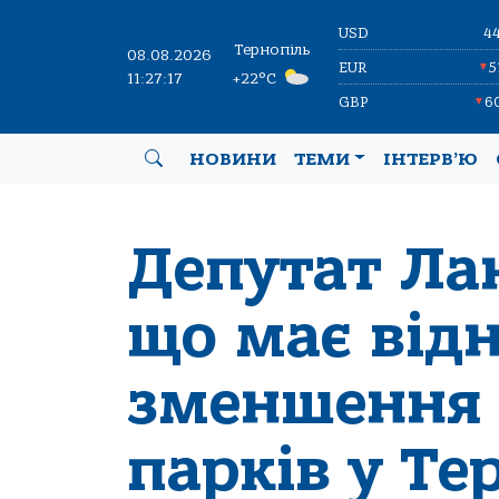
USD
4
Тернопіль
08.08.2026
EUR
5
▼
11:27:18
+22°C
GBP
6
▼
НОВИНИ
ТЕМИ
ІНТЕРВ’Ю
Депутат Лан
що має від
зменшення 
парків у Те