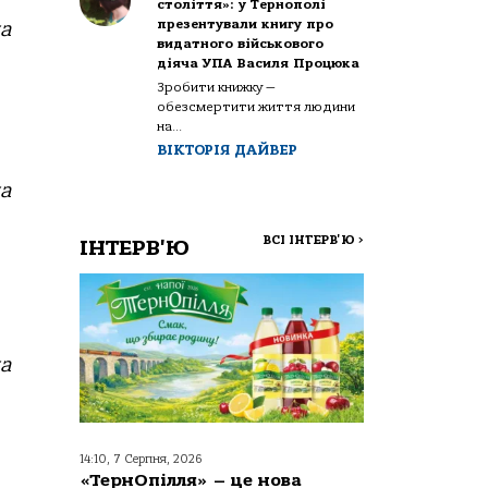
століття»: у Тернополі
презентували книгу про
ка
видатного військового
діяча УПА Василя Процюка
Зробити книжку —
обезсмертити життя людини
на...
ВІКТОРІЯ ДАЙВЕР
ка
ВСІ ІНТЕРВ'Ю
>
ІНТЕРВ'Ю
ка
14:10, 7 Серпня, 2026
«ТернОпілля» – це нова