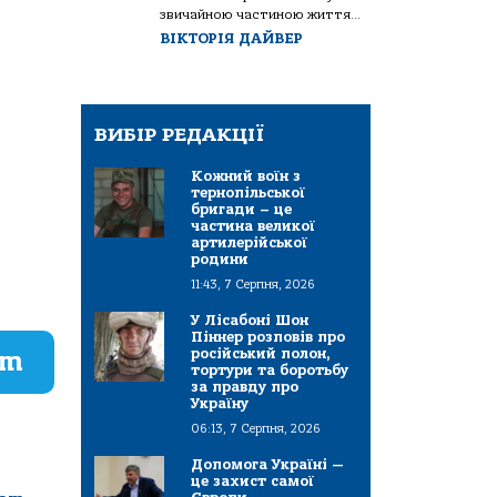
звичайною частиною життя...
ВІКТОРІЯ ДАЙВЕР
ВИБІР РЕДАКЦІЇ
Кожний воїн з
тернопільської
бригади – це
частина великої
артилерійської
родини
11:43, 7 Серпня, 2026
У Лісабоні Шон
Піннер розповів про
російський полон,
am
тортури та боротьбу
за правду про
Україну
06:13, 7 Серпня, 2026
Допомога Україні —
це захист самої