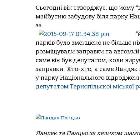
Сьогодні він стверджує, що йому “
майбутню забудову біля парку Нац
за
“
парків було зменшено не більше ніж
розміщували заправки та автомий
саме він був депутатом, коли вир
заправки. Хто-хто, а саме Ландяк 
у парку Національного відроджен
депутатом Тернопільскої міської 
Ландяк та Панцьо за келихом шамп