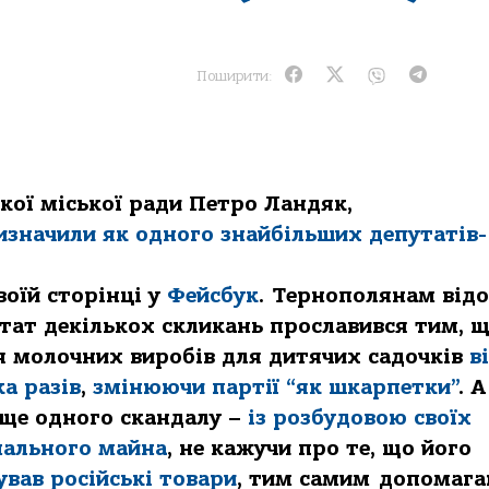
Поширити:
кої міської ради Петро Ландяк,
изначили як одного знайбільших депутатів-
воїй сторінці у
Фейсбук
. Тернополянам від
утат декількох скликань прославився тим, 
 молочних виробів для дитячих садочків
в
ка разів
,
змінюючи партії “як шкарпетки”
. А
 ще одного скандалу –
із розбудовою своїх
ального майна
, не кажучи про те, що його
ував російські товари
, тим самим допомаг