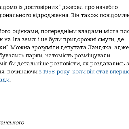
відомо із достовірних” джерел про начебто
іонального відродження. Він також повідомля
його оцінками, попередніми владами міста пл
 на 1га землі і це були придорожні смуги, де
ки”. Можна зрозуміти депутата Ландяка, адже
убувались парки, натомість розміщували
міг би детальніше розповісти, як роздавались 
ня, починаючи
з 1998 року, коли він став вперш
ради
.
анського