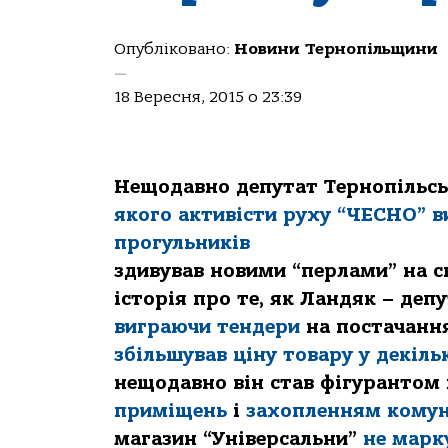
Опубліковано:
Новини Тернопільщини
—
18 Вересня, 2015 о 23:39
Нещодавно депутат Тернопільсь
якого активісти руху “ЧЕСНО” в
прогульників
здивував новими “перлами” на с
історія про те, як Ландяк – деп
виграючи тендери
на постачання
збільшував ціну товару у декіль
нещодавно він став фігурантом
приміщень
і
захопленням комун
магазин “Універсальни”
не марк