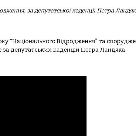
одження, за депутатської каденції Петра Ландя
арку “Національного Відродження” та спорудж
е за депутатських каденцій Петра Ландяка