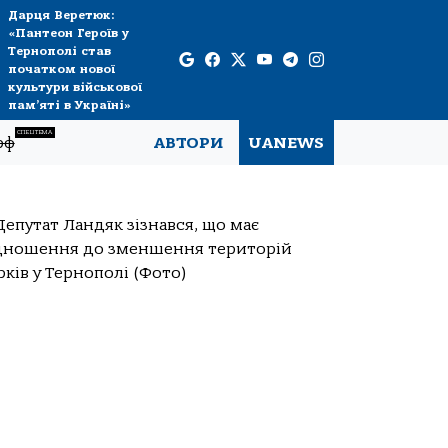
Дарця Веретюк:
«Пантеон Героїв у
Тернополі став
початком нової
культури військової
пам’яті в Україні»
СПЕЦТЕМА
рф
АВТОРИ
UANEWS