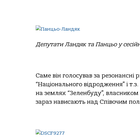
Депутати Ландяк та Панцьо у сесійн
Саме він голосував за резонансні 
“Національного відродження” і т.з
на землях “Зеленбуду”, власником 
зараз нависають над Співочим поле