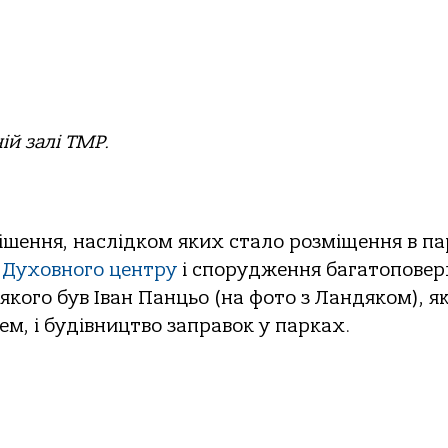
ій залі ТМР.
рішення, наслідком яких стало розміщення в п
.
Духовного центру
і спорудження багатоповер
якого був Іван Панцьо (на фото з Ландяком), як
м, і будівництво заправок у парках.