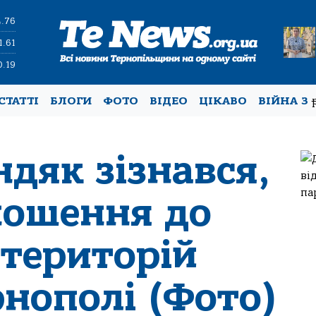
4.76
1.61
0.19
СТАТТІ
БЛОГИ
ФОТО
ВІДЕО
ЦІКАВО
ВІЙНА З
дяк зізнався,
ношення до
територій
рнополі (Фото)