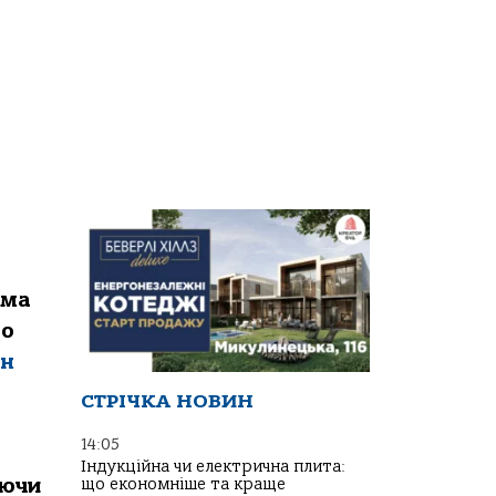
ома
що
ін
СТРІЧКА НОВИН
14:05
Індукційна чи електрична плита:
аючи
що економніше та краще