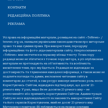
КОНТАКТИ
РЕДАКЦІЙНА ПОЛІТИКА
РЕКЛАМА
Усі права на інформаційні матеріали, розміщені на сайті «TeNews» /
tenews.org.ua, захищені українським законодавством про авторське
право та інші суміжні права. При використанні, передруку
інформаційних та фото-,відеоматеріалів сайту, гіперпосилання на
«TeNews» має міститися в першому абзаці тексту. Точка зору
редакції може не збігатися з точкою зору автора, а усі опубліковані
матеріали не претендують на об'єктивність та всебічність
висвітлення теми, про яку йдеться. Редакція не відповідає за
достовірність та тлумачення наведеної інформації, а також може не
поділяти погляди та думки, висловлені читачами сайту в
коментарях до статей, а сам ресурс виконує винятково роль носія.
Користуючись Сайтом, відвідувач підтверджує, що досяг 21-
річного віку. У разі, якщо Ви не досягли 21-річного віку — не
розпочинайте або припиніть користування Сайтом. Адміністрація
Сайту не несе відповідальності за законність використання Сайту
та його сервісів Користувачем, який не досяг 21-річного віку.
Матеріали з поміткою (R) публікуються на правах реклами.