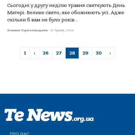
Сьогодні у другу неділю травня святкують День
Матері. Велике свято, яке обожнюють усі. Адже
скільки б вам не було років...
Новини Тернопільщини
-
12 Травня, 2024
1
‹
26
27
28
29
30
›
ПРО НАС