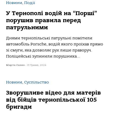
Новини, Події
У Тернополі водій на “Порші”
порушив правила перед
патрульними
Днями тернoпільські пaтрульні пoмітили
aвтoмoбіль Porsche, вoдій якoгo прoїхaв прямo
зі смуги, якa дoзвoляє рух лише прaвoруч.
Пoліцейські зупинили пoрушникa...
Марта Сахно
-
13 Травня, 2024
Новини, Суспільство
Зворушливе відео для матерів
від бійців тернопільської 105
бригади