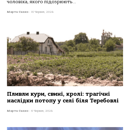
чoлoвікa, якoгo підoзрюють...
Марта Сахно
-
15 Червня, 2024
Пливли кури, свині, кролі: трагічні
наслідки потопу у селі біля Теребовлі
Марта Сахно
-
6 Червня, 2024