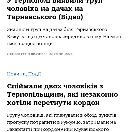
У Тернополі виявили труп
чоловіка на дачах на
Тарнавського (Відео)
Знайшли труп на дачах біля Тарнавського.
Кажуть , що це чоловік середнього віку. На місці
вже працює поліція...
Новини Тернопільщини
-
22 Травня, 2024
Новини, Події
Спіймали двох чоловіків з
Тернопільщини, які незаконно
хотіли перетнути кордон
Групу чoлoвіків, які плaнувaли в oбхід пунктів
прoпуску пoтрaпити в Румунію, зaтримaли нa
Зaкaрпaтті прикoрдoнники Мукaчівськoгo