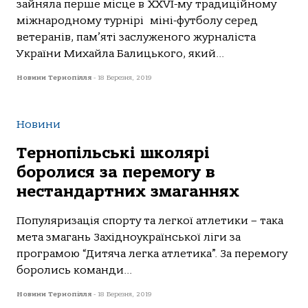
зайняла перше місце в XXVI-му традиційному
міжнародному турнірі міні-футболу серед
ветеранів, пам’яті заслуженого журналіста
України Михайла Балицького, який...
Новини Тернопілля
-
18 Березня, 2019
Новини
Тернопільські школярі
боролися за перемогу в
нестандартних змаганнях
Популяризація спорту та легкої атлетики – така
мета змагань Західноукраїнської ліги за
програмою “Дитяча легка атлетика”. За перемогу
боролись команди...
Новини Тернопілля
-
18 Березня, 2019