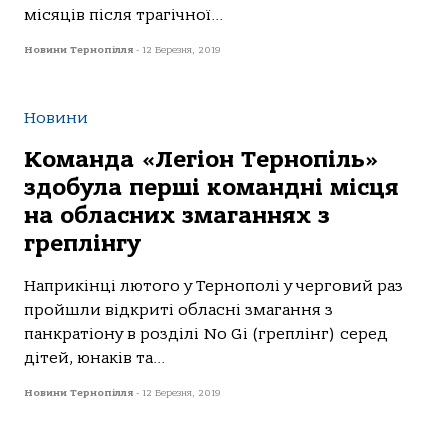
місяців після трагічної...
Новини Тернопілля
-
12 Березня, 2019
Новини
Команда «Легіон Тернопіль»
здобула перші командні місця
на обласних змаганнях з
греплінгу
Наприкінці лютого у Тернополі у черговий раз
пройшли відкриті обласні змагання з
панкратіону в розділі No Gi (греплінг) серед
дітей, юнаків та...
Новини Тернопілля
-
12 Березня, 2019