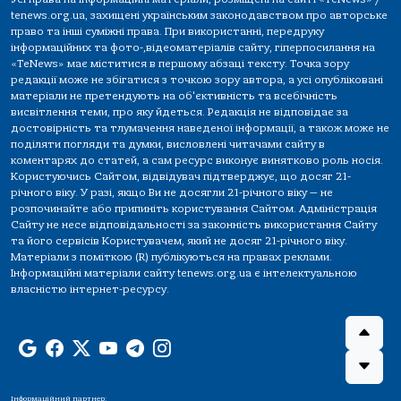
tenews.org.ua, захищені українським законодавством про авторське
право та інші суміжні права. При використанні, передруку
інформаційних та фото-,відеоматеріалів сайту, гіперпосилання на
«TeNews» має міститися в першому абзаці тексту. Точка зору
редакції може не збігатися з точкою зору автора, а усі опубліковані
матеріали не претендують на об'єктивність та всебічність
висвітлення теми, про яку йдеться. Редакція не відповідає за
достовірність та тлумачення наведеної інформації, а також може не
поділяти погляди та думки, висловлені читачами сайту в
коментарях до статей, а сам ресурс виконує винятково роль носія.
Користуючись Сайтом, відвідувач підтверджує, що досяг 21-
річного віку. У разі, якщо Ви не досягли 21-річного віку — не
розпочинайте або припиніть користування Сайтом. Адміністрація
Сайту не несе відповідальності за законність використання Сайту
та його сервісів Користувачем, який не досяг 21-річного віку.
Матеріали з поміткою (R) публікуються на правах реклами.
Інформаційні матеріали сайту tenews.org.ua є інтелектуальною
власністю інтернет-ресурсу.
Інформаційний партнер: