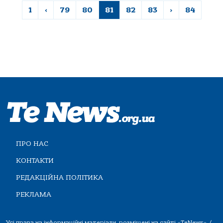
1
‹
79
80
81
82
83
›
84
ПРО НАС
КОНТАКТИ
РЕДАКЦІЙНА ПОЛІТИКА
РЕКЛАМА
Усі права на інформаційні матеріали, розміщені на сайті «TeNews» /