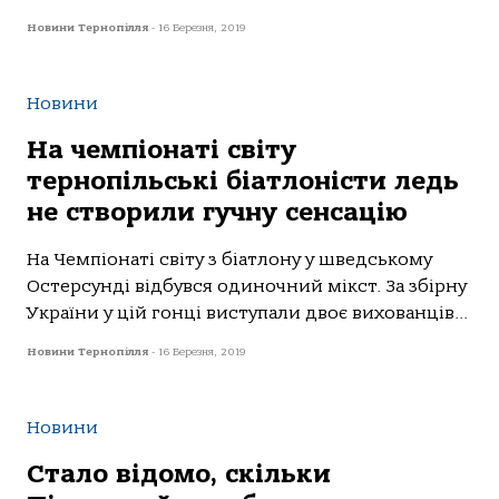
Новини Тернопілля
-
16 Березня, 2019
Новини
На чемпіонаті світу
тернопільські біатлоністи ледь
не створили гучну сенсацію
На Чемпіонаті світу з біатлону у шведському
Остерсунді відбувся одиночний мікст. За збірну
України у цій гонці виступали двоє вихованців...
Новини Тернопілля
-
16 Березня, 2019
Новини
Стало відомо, скільки