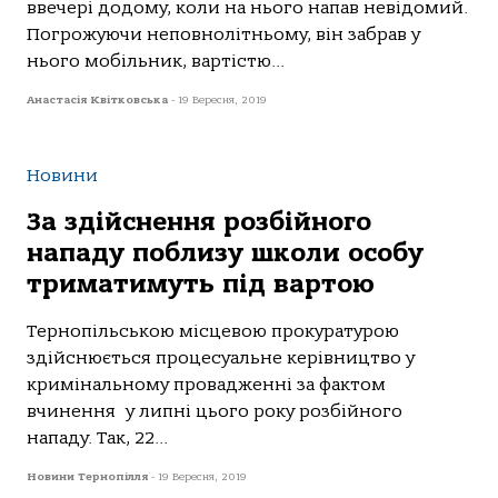
ввечері додому, коли на нього напав невідомий.
Погрожуючи неповнолітньому, він забрав у
нього мобільник, вартістю...
Анастасія Квітковська
-
19 Вересня, 2019
Новини
За здійснення розбійного
нападу поблизу школи особу
триматимуть під вартою
Тернопільською місцевою прокуратурою
здійснюється процесуальне керівництво у
кримінальному провадженні за фактом
вчинення у липні цього року розбійного
нападу. Так, 22...
Новини Тернопілля
-
19 Вересня, 2019