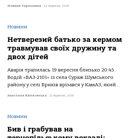
Новини Тернопілля
-
22 Вересня, 2019
Новини
Нетверезий батько за кермом
травмував своїх дружину та
двох дітей
Аварія трапилась 19 вересня близько 20:45.
Водій «ВАЗ-2101» із села Сураж Шумського
району у селі Бриків врізався у КамАЗ, який...
Анастасія Квітковська
-
21 Вересня, 2019
Новини
Бив і грабував на
тернопільському вокзалі: