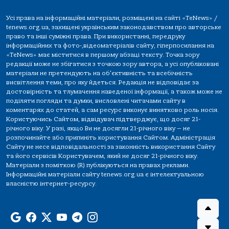
Усі права на інформаційні матеріали, розміщені на сайті «TeNews» /
tenews.org.ua, захищені українським законодавством про авторське
право та інші суміжні права. При використанні, передруку
інформаційних та фото-,відеоматеріалів сайту, гіперпосилання на
«TeNews» має міститися в першому абзаці тексту. Точка зору
редакції може не збігатися з точкою зору автора, а усі опубліковані
матеріали не претендують на об'єктивність та всебічність
висвітлення теми, про яку йдеться. Редакція не відповідає за
достовірність та тлумачення наведеної інформації, а також може не
поділяти погляди та думки, висловлені читачами сайту в
коментарях до статей, а сам ресурс виконує винятково роль носія.
Користуючись Сайтом, відвідувач підтверджує, що досяг 21-
річного віку. У разі, якщо Ви не досягли 21-річного віку — не
розпочинайте або припиніть користування Сайтом. Адміністрація
Сайту не несе відповідальності за законність використання Сайту
та його сервісів Користувачем, який не досяг 21-річного віку.
Матеріали з поміткою (R) публікуються на правах реклами.
Інформаційні матеріали сайту tenews.org.ua є інтелектуальною
власністю інтернет-ресурсу.