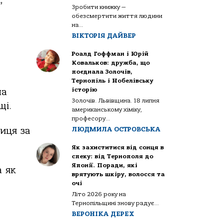
,
Зробити книжку —
обезсмертити життя людини
на...
ВІКТОРІЯ ДАЙВЕР
Роалд Гоффман і Юрій
Ковальков: дружба, що
поєднала Золочів,
Тернопіль і Нобелівську
історію
на
Золочів. Львівщина. 18 липня
щі.
американському хіміку,
професору...
ЛЮДМИЛА ОСТРОВСЬКА
ниця
закритого
жіночого
клубу.
Спрямовує
св
Як захиститися від сонця в
спеку: від Тернополя до
Японії. Поради, які
а
як
врятують шкіру, волосся та
очі
Літо 2026 року на
Тернопільщині знову радує...
ВЕРОНІКА ДЕРЕХ