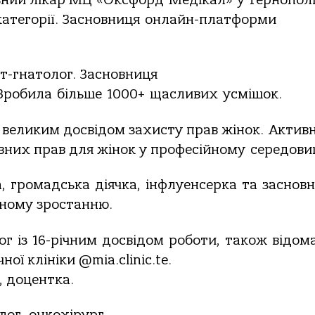
овний лікар МЦ «Оксфорд
Медікал» у Тернополі
категорії. Засновниця
онлайн-платформи
т-гнатолог. Засновниця
Зробила
більше
1000+
щасливих
усмішок.
 великим досвідом захисту прав жінок.
Актив
івних прав для жінок у професійному
середови
,
громадська
діячка,
інфлуенсерка
та
заснов
рному зростанню.
ог
із
16-річним
досвідом
роботи,
також
відом
ої клініки @mia.clinic.te.
, доцентка.