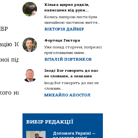
Кілька щирих рядків,
написаних від руки…
Колись паперові листи були
звичайною частиною життя...
БР
ВІКТОРІЯ ДАЙВЕР
Фортеця Гектора
ацію
100
літрів
крові
Уже понад сторіччя, попри всі
приголомшливі зміни...
ної
підтримки
є
ключем
ВІТАЛІЙ ПОРТНИКОВ
Іноді Бог говорить до нас
не словами, а знаками
Іноді Бог говорить до нас не
словами...
кого
національного
медичного
університету
і
МИХАЙЛО АПОСТОЛ
ВИБІР РЕДАКЦІЇ
Допомога Україні —
це захист самої