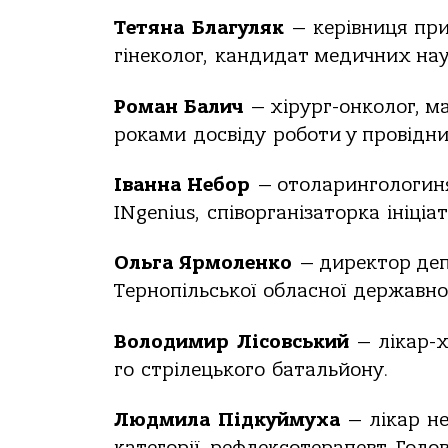
Тетяна
Благуляк
—
керівниця
при
гінеколог,
кандидат медичних нау
Роман Балич
— хірург-онколог, м
роками
досвіду
роботи у провідн
Іванна Небор
— отоларингологин
INgenius,
співорганізаторка
ініціа
Ольга Ярмоленко
— директор де
Тернопільської
обласної
державно
Володимир
Лісовський
—
лікар-х
го
стрілецького
батальйону.
Людмила
Підкуймуха
—
лікар
н