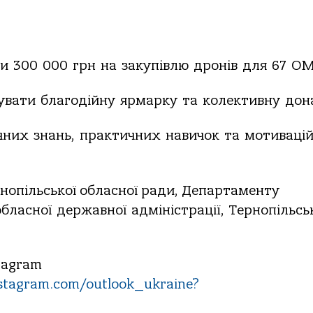
ти
300
000
грн
на
закупівлю
дронів
для
67
ОМ
увати
благодійну
ярмарку
та
колективну
дон
чних
знань,
практичних
навичок
та
мотивацій
нопільської обласної ради, Департаменту
обласної
державної
адміністрації,
Тернопільсь
tagram
tagram.com/outlook_ukraine?