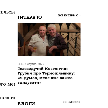
пільській
обласній
клінічній
лікарні,
аспірант
ВСІ ІНТЕРВ'Ю
>
ІНТЕРВ'Ю
14:12, 2 Серпня, 2026
Телеведучий Костянтин
Грубич про Тернопільщину:
«Я думав, мене вже важко
здивувати»
ого
медичного
університету
імені
сновниця
виробництва
FPV
дронів
NORD-
ВСІ БЛОГИ
>
БЛОГИ