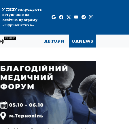
У ТНПУ запрошують
вступників на
освітню програму
«Журналістика»
СПЕЦТЕМА
рф
АВТОРИ
UANEWS