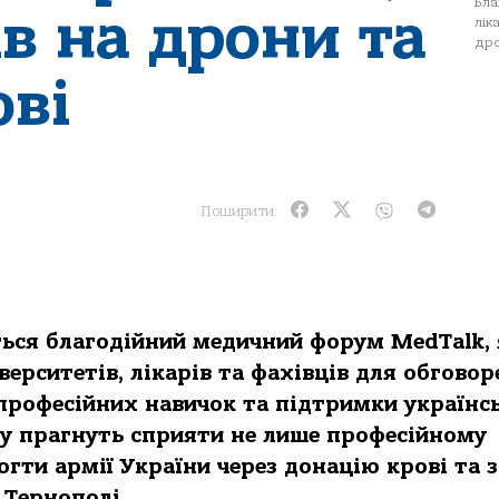
Бла
в на дрони та
лік
дро
ові
Поширити:
ться благодійний медичний форум MedTalk,
верситетів, лікарів та фахівців для обгово
 професійних навичок та підтримки українс
му прагнуть сприяти не лише професійному
огти армії України через донацію крові та з
 Тернополі.