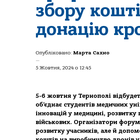
збору кошті
донацію кр
Опубліковано:
Марта Сахно
—
5 Жовтня, 2024 о 12:45
5-6 жовтня у Тернополі відбуде
об’єднає студентів медичних уні
інновацій у медицині, розвитку
військових. Організатори фору
розвитку учасників, але й допом
коштів на виробництво дронів у