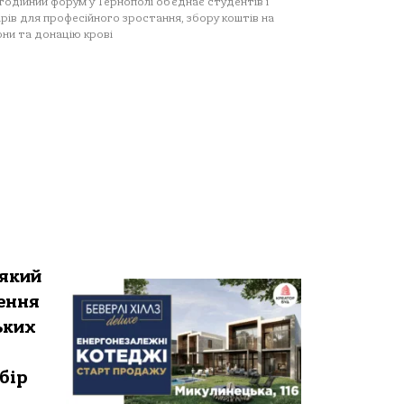
годійний форум у Тернополі об’єднає студентів і
арів для професійного зростання, збору коштів на
ни та донацію крові
 який
рення
ьких
бір