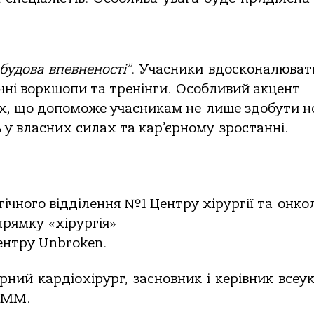
будова
впевненості”
.
Учасники
вдосконалюват
чні воркшопи та тренінги.
Особливий акцент
ах, що допоможе учасникам не
лише здобути н
ь у власних силах та кар’єрному
зростанні.
гічного відділення №1 Центру хірургії та
онкол
рямку «хірургія»
ентру Unbroken.
ярний
кардіохірург,
засновник
і
керівник
всеук
MMM.