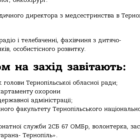
лог,
онкохірург.
дичного
директора
з
медсестринства
в
Терно
радіо
і
телебаченні,
фахівчиня
з
дитячо-
ків,
особистісного
розвитку.
ом
на
захід
завітають:
к
голови
Тернопільської
обласної
ради;
епартаменту охорони
державної
адміністрації;
ного
факультету
Тернопільського
національн
онатної
служби
2СБ
67
ОМБр,
волонтерка,
за
тарана-
Тернопіль».