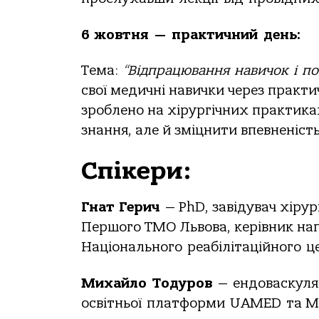
6 жовтня
—
практичний
день:
Тема:
“Відпрацювання
навичок
і
по
свої медичні навички через практи
зроблено на хірургічних практик
знання, але й зміцнити впевненіст
Спікери:
Гнат Герич
— PhD, завідувач хірур
Першого ТМО Львова, керівник нап
Національного
реабілітаційного
ц
Михайло
Тодуров
—
ендоваскул
освітньої
платформи
UAMED
та 