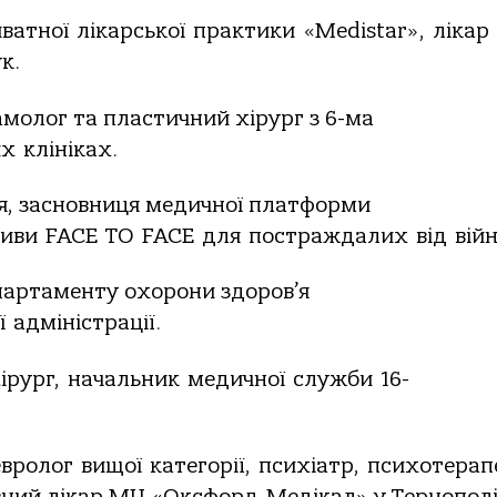
ватної
лікарської
практики
«Medistar»,
лікар
к.
амолог та пластичний хірург з 6-ма
их
клініках.
я, засновниця медичної платформи
тиви
FACE
TO
FACE
для
постраждалих
від
війн
партаменту охорони здоров’я
ї
адміністрації.
ірург,
начальник
медичної
служби
16-
евролог
вищої
категорії,
психіатр,
психотерапе