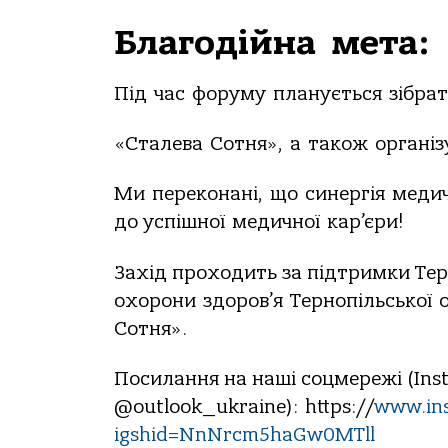
Благодійна
мета:
Під
час
форуму
планується
зібра
«Сталева
Сотня»,
а
також
організ
Ми
переконані,
що
синергія
меди
до успішної
медичної
кар’єри!
Захід проходить за підтримки Тер
охорони
здоров’я
Тернопільської
Сотня».
Посилання на наші соцмережі (Ins
@outlook_ukraine):
https://
www.ins
igshid=NnNrcm5haGw0MTll