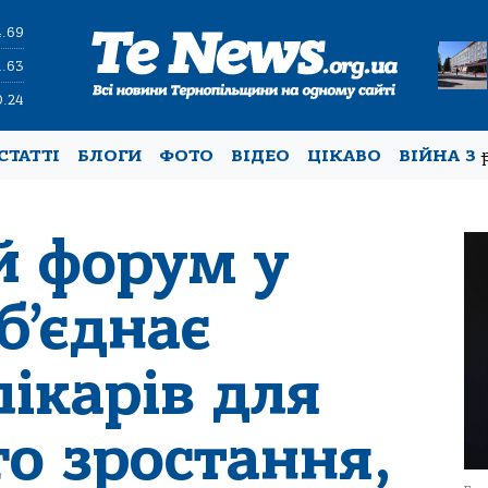
4.69
1.63
0.24
СТАТТІ
БЛОГИ
ФОТО
ВІДЕО
ЦІКАВО
ВІЙНА З
й форум у
б’єднає
лікарів для
о зростання,