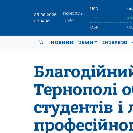
USD
4
▼
Тернопіль
06.08.2026
EUR
5
▲
06:14:46
+29°C
GBP
6
▲
НОВИНИ
ТЕМИ
ІНТЕРВ’Ю
Благодійни
Тернополі о
студентів і 
професійног