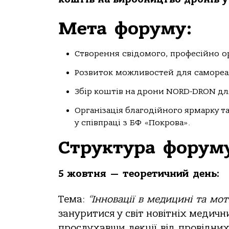
Мета
форуму:
Створення
свідомого,
професійно
о
Розвиток
можливостей
для
самореал
Збір коштів на дрони NORD-DRON для
Організація благодійного ярмарку та 
у
співпраці
з
БФ
«Покрова».
Структура
форум
5 жовтня
—
теоретичний
день:
Тема:
“Інновації
в
медицині
та
мот
зануритися у світ новітніх медичн
прослухавши
лекції
від
провідни