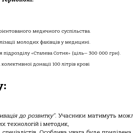
рієнтованого
медичного
суспільства.
ізації
молодих
фахівців у
медицині.
 підрозділу «Сталева Сотня» (ціль— 300
000
грн).
колективної донації 100 літрів крові
у:
ивація
до
розвитку”
.
Учасники
матимуть
можл
их технологій і методик,
х
спеціалістів.
Особлива
увага
буде
приділена