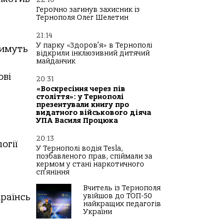
Героїчно загинув захисник із
Тернополя Олег Шелетин
21:14
У парку «Здоров’я» в Тернополі
имуть
відкрили інклюзивний дитячий
майданчик
ові
20:31
«Воскресіння через пів
століття»: у Тернополі
презентували книгу про
видатного військового діяча
УПА Василя Процюка
20:13
огії
У Тернополі водія Tesla,
позбавленого прав, спіймали за
кермом у стані наркотичного
сп’яніння
Вчитель із Тернополя
раїнської
медично-
увійшов до ТОП-50
найкращих педагогів
України