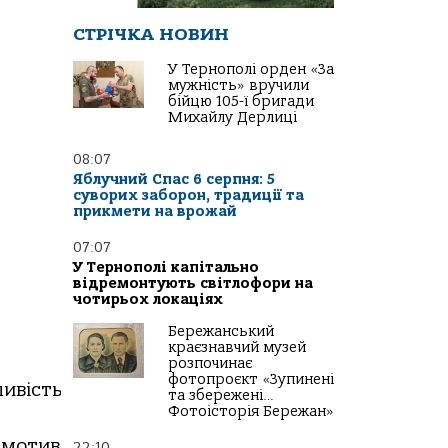
СТРІЧКА НОВИН
У Тернополі орден «За
мужність» вручили
бійцю 105-ї бригади
Михайлу Дерлиці
08:07
Яблучний Спас 6 серпня: 5
суворих заборон, традиції та
прикмети на врожай
07:07
У Тернополі капітально
відремонтують світлофори на
чотирьох локаціях
Бережанський
краєзнавчий музей
розпочинає
фотопроєкт «Зупинені
ивість
та збережені…
Фотоісторія Бережан»
мотиваційній
складовій,
щоб
підтримати
мол
22:10