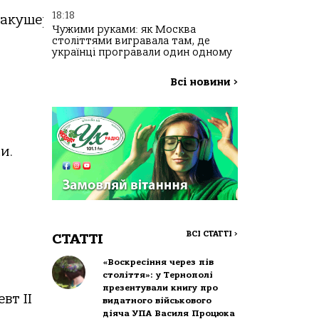
18:18
акушер-
Чужими руками: як Москва
століттями вигравала там, де
українці програвали один одному
Всі новини
>
и.
ВСІ СТАТТІ
>
СТАТТІ
«Воскресіння через пів
століття»: у Тернополі
презентували книгу про
вт ІІ
видатного військового
діяча УПА Василя Процюка