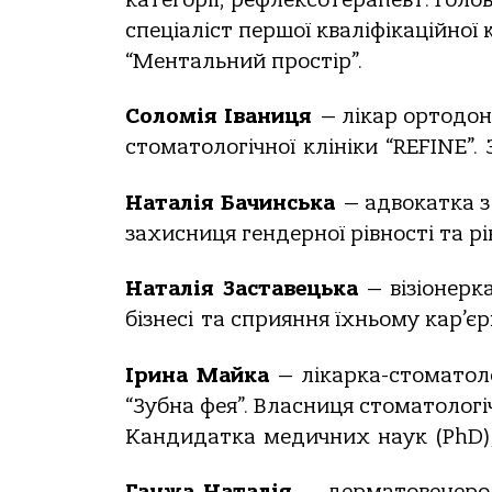
категорії, рефлексотерапевт. Гол
спеціаліст першої кваліфікаційної 
“Ментальний простір”.
Соломія Іваниця
— лікар ортодон
стоматологічної
клініки
“REFINE”.
Наталія Бачинська
— адвокатка з
захисниця гендерної рівності та р
Наталія
Заставецька
—
візіонерка
бізнесі
та сприяння їхньому кар’є
Ірина
Майка
—
лікарка-стоматол
“Зубна фея”. Власниця стоматологічн
Кандидатка
медичних
наук
(PhD)