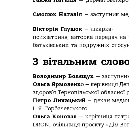
Ганжа
Наталія
—
дерматовенеро
Смолюк
Наталія
—
заступник
ме
Вікторія
Глушок
—
лікарка-
психіатриня,
авторка
передач
на
батьківських
та
подружніх
стосун
З
вітальним
слов
Володимир
Болєщук
—
заступни
Ольга Ярмоленк
о — керівниця Д
здоров’я
Тернопільської
обласної
Петро
Лихацький
—
декан
медич
І.
Я.
Горбачевського.
Ольга
Коновал
—
керівниця
патр
DRON,
очільниця
проєкту «Дім Ве