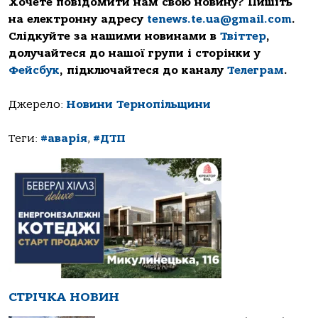
Хочете повідомити нам свою новину? Пишіть
на електронну адресу
tenews.te.ua@gmail.com
.
Слідкуйте за нашими новинами в
Твіттер
,
долучайтеся до нашої групи і сторінки у
Фейсбук
, підключайтеся до каналу
Телеграм
.
Джерело:
Новини Тернопільщини
Теги:
#аварія
,
#ДТП
СТРІЧКА НОВИН