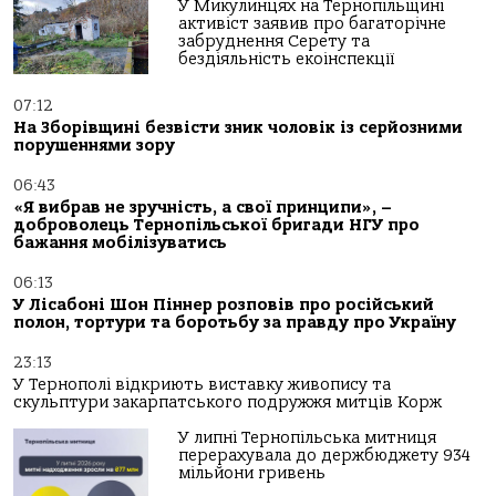
У Микулинцях на Тернопільщині
активіст заявив про багаторічне
забруднення Серету та
бездіяльність екоінспекції
07:12
На Зборівщині безвісти зник чоловік із серйозними
порушеннями зору
06:43
«Я вибрав не зручність, а свої принципи», –
доброволець Тернопільської бригади НГУ про
бажання мобілізуватись
06:13
У Лісабоні Шон Піннер розповів про російський
полон, тортури та боротьбу за правду про Україну
23:13
У Тернополі відкриють виставку живопису та
скульптури закарпатського подружжя митців Корж
У липні Тернопільська митниця
перерахувала до держбюджету 934
мільйони гривень