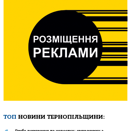
ТОП
НОВИНИ ТЕРНОПІЛЬЩИНИ:
Грубе порушення та непослух: священнику з