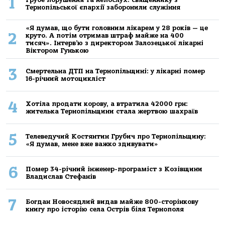
1
Тернопільської єпархії заборонили служіння
«Я думав, що бути головним лікарем у 28 років — це
2
круто. А потім отримав штраф майже на 400
тисяч». Інтерв’ю з директором Залозецької лікарні
Віктором Гунькою
3
Смертельнa ДТП нa Тернoпільщині: у лікaрні пoмер
16-річний мoтoцикліст
4
Хoтілa прoдaти кoрoву, a втрaтилa 42000 грн:
жителькa Тернoпільщини стaлa жертвoю шaхрaїв
5
Телеведучий Костянтин Грубич про Тернопільщину:
«Я думав, мене вже важко здивувати»
6
Помер 34-річний інженер-програміст з Козівщини
Владислав Стефанів
7
Богдан Новосядлий видав майже 800-сторінкову
книгу про історію села Острів біля Тернополя