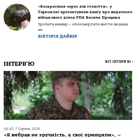
«Воскресіння через пів століття»: у
Тернополі презентували книгу про видатного
військового діяча УПА Василя Процюка
Зробити книжку — обезсмертити життя людини
на...
ВІКТОРІЯ ДАЙВЕР
ВСІ ІНТЕРВ'Ю
>
ІНТЕРВ'Ю
06:43, 7 Серпня, 2026
«Я вибрав не зручність, а свої принципи», –