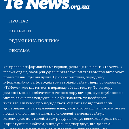
ПРО НАС
КОНТАКТИ
РЕДАКЦІЙНА ПОЛІТИКА
РЕКЛАМА
Усі права на інформаційні матеріали, розміщені на сайті «TeNews» /
tenews.org.ua, захищені українським законодавством про авторське
право та інші суміжні права. При використанні, передруку
інформаційних та фото-,відеоматеріалів сайту, гіперпосилання на
«TeNews» має міститися в першому абзаці тексту. Точка зору
редакції може не збігатися з точкою зору автора, а усі опубліковані
матеріали не претендують на об'єктивність та всебічність
висвітлення теми, про яку йдеться. Редакція не відповідає за
достовірність та тлумачення наведеної інформації, а також може не
поділяти погляди та думки, висловлені читачами сайту в
коментарях до статей, а сам ресурс виконує винятково роль носія.
Користуючись Сайтом, відвідувач підтверджує, що досяг 21-