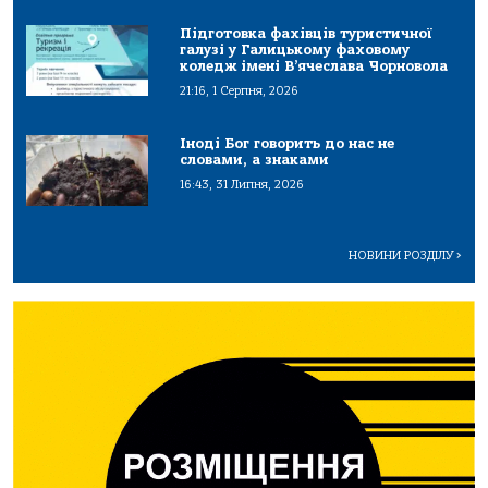
Підготовка фахівців туристичної
галузі у Галицькому фаховому
коледж імені В’ячеслава Чорновола
21:16, 1 Серпня, 2026
Іноді Бог говорить до нас не
словами, а знаками
16:43, 31 Липня, 2026
НОВИНИ РОЗДІЛУ
>