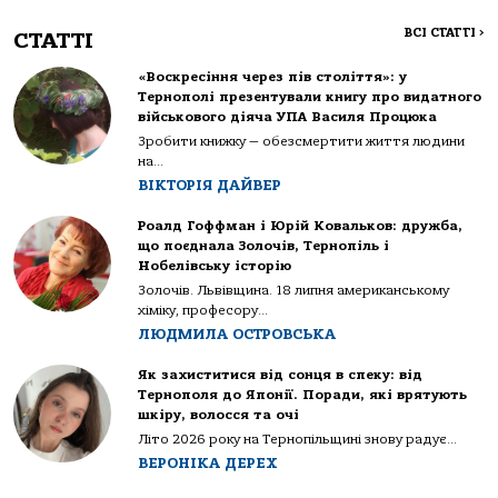
ВСІ СТАТТІ
>
СТАТТІ
«Воскресіння через пів століття»: у
Тернополі презентували книгу про видатного
військового діяча УПА Василя Процюка
Зробити книжку — обезсмертити життя людини
на...
ВІКТОРІЯ ДАЙВЕР
Роалд Гоффман і Юрій Ковальков: дружба,
що поєднала Золочів, Тернопіль і
Нобелівську історію
Золочів. Львівщина. 18 липня американському
хіміку, професору...
ЛЮДМИЛА ОСТРОВСЬКА
Як захиститися від сонця в спеку: від
Тернополя до Японії. Поради, які врятують
шкіру, волосся та очі
Літо 2026 року на Тернопільщині знову радує...
ВЕРОНІКА ДЕРЕХ