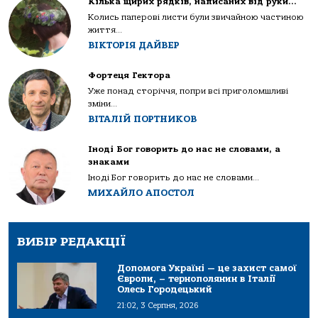
Кілька щирих рядків, написаних від руки…
Колись паперові листи були звичайною частиною
життя...
ВІКТОРІЯ ДАЙВЕР
Фортеця Гектора
Уже понад сторіччя, попри всі приголомшливі
зміни...
ВІТАЛІЙ ПОРТНИКОВ
Іноді Бог говорить до нас не словами, а
знаками
Іноді Бог говорить до нас не словами...
МИХАЙЛО АПОСТОЛ
ВИБІР РЕДАКЦІЇ
Допомога Україні — це захист самої
Європи, – тернополянин в Італії
Олесь Городецький
21:02, 3 Серпня, 2026