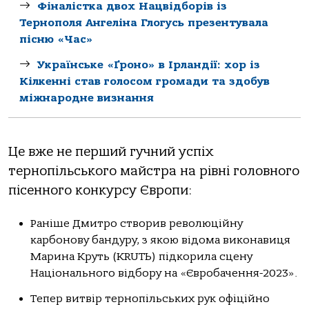
Фіналістка двох Нацвідборів із
Тернополя Ангеліна Глогусь презентувала
пісню «Час»
Українське «Ґроно» в Ірландії: хор із
Кілкенні став голосом громади та здобув
міжнародне визнання
Це вже не перший гучний успіх
тернопільського майстра на рівні головного
пісенного конкурсу Європи:
Раніше Дмитро створив революційну
карбонову бандуру, з якою відома виконавиця
Марина Круть (KRUTЬ) підкорила сцену
Національного відбору на «Євробачення-2023».
Тепер витвір тернопільських рук офіційно