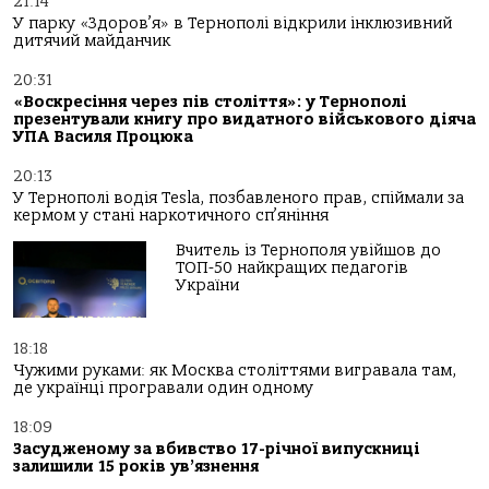
21:14
У парку «Здоров’я» в Тернополі відкрили інклюзивний
дитячий майданчик
20:31
«Воскресіння через пів століття»: у Тернополі
презентували книгу про видатного військового діяча
УПА Василя Процюка
20:13
У Тернополі водія Tesla, позбавленого прав, спіймали за
кермом у стані наркотичного сп’яніння
Вчитель із Тернополя увійшов до
ТОП-50 найкращих педагогів
України
18:18
Чужими руками: як Москва століттями вигравала там,
де українці програвали один одному
18:09
Засудженому за вбивство 17-річної випускниці
залишили 15 років ув’язнення