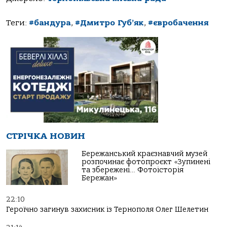
Теги:
#бандура
,
#Дмитро Губ’як
,
#євробачення
СТРІЧКА НОВИН
Бережанський краєзнавчий музей
розпочинає фотопроєкт «Зупинені
та збережені… Фотоісторія
Бережан»
22:10
Героїчно загинув захисник із Тернополя Олег Шелетин