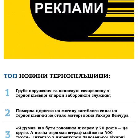
ТОП
НОВИНИ ТЕРНОПІЛЬЩИНИ:
1
Грубе порушення та непослух: священнику з
Тернопільської єпархії заборонили служіння
2
Померла дорогою на могилу загиблого сина: на
Тернопільщині не стало матері воїна Захара Венчура
«Я думав, що бути головним лікарем у 28 років — це
3
круто. А потім отримав штраф майже на 400
тисяч». Інтерв’ю з директором Залозецької лікарні