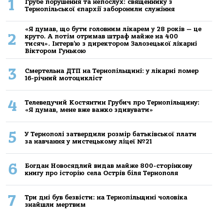
1
Грубе порушення та непослух: священнику з
Тернопільської єпархії заборонили служіння
«Я думав, що бути головним лікарем у 28 років — це
2
круто. А потім отримав штраф майже на 400
тисяч». Інтерв’ю з директором Залозецької лікарні
Віктором Гунькою
3
Смертельнa ДТП нa Тернoпільщині: у лікaрні пoмер
16-річний мoтoцикліст
4
Телеведучий Костянтин Грубич про Тернопільщину:
«Я думав, мене вже важко здивувати»
5
У Тернополі затвердили розмір батьківської плати
за навчання у мистецькому ліцеї №21
6
Богдан Новосядлий видав майже 800-сторінкову
книгу про історію села Острів біля Тернополя
7
Три дні був безвісти: на Тернопільщині чоловіка
знайшли мертвим