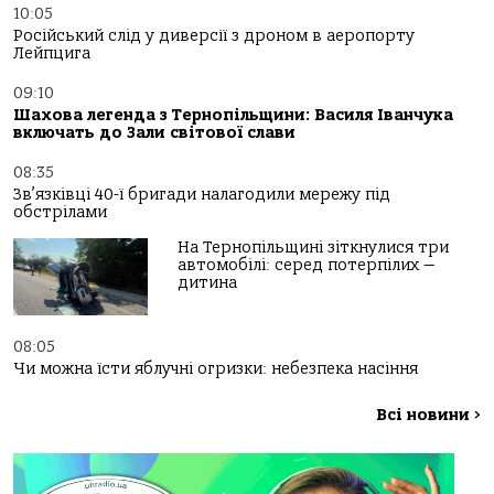
10:05
Російський слід у диверсії з дроном в аеропорту
Лейпцига
09:10
Шахова легенда з Тернопільщини: Василя Іванчука
включать до Зали світової слави
08:35
Зв’язківці 40-ї бригади налагодили мережу під
обстрілами
На Тернопільщині зіткнулися три
автомобілі: серед потерпілих —
дитина
08:05
Чи можна їсти яблучні огризки: небезпека насіння
Всі новини
>