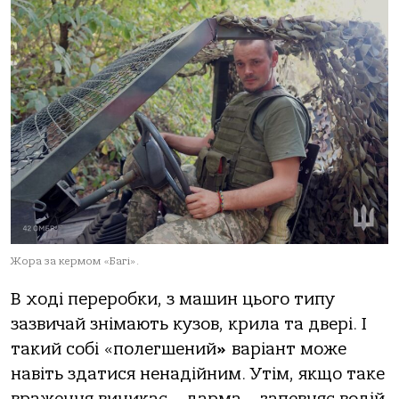
Жора за кермом «Багі».
В ході переробки, з машин цього типу
зазвичай знімають кузов, крила та двері. І
такий собі «полегшений
»
варіант може
навіть здатися ненадійним. Утім, якщо таке
враження виникає – дарма – запевняє водій