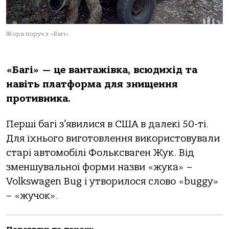
Жора поруч з «Багі».
«Багі» — це вантажівка, всюдихід та
навіть платформа для знищення
противника.
Перші багі з’явилися в США в далекі 50-ті.
Для їхнього виготовлення використовували
старі автомобілі Фольксваген Жук. Від
зменшувальної форми назви «жука» –
Volkswagen Bug і утворилося слово «buggy»
– «жучок».