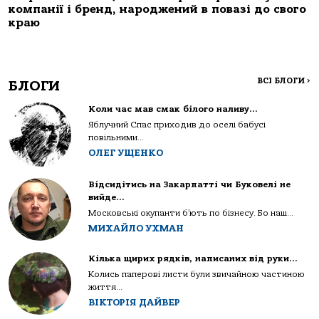
компанії і бренд, народжений в повазі до свого
краю
ВСІ БЛОГИ
>
БЛОГИ
Коли час мав смак білого наливу…
Яблучний Спас приходив до оселі бабусі
повільними...
ОЛЕГ УЩЕНКО
Відсидітись на Закарпатті чи Буковелі не
вийде…
Московські окупанти б’ють по бізнесу. Бо наш...
МИХАЙЛО УХМАН
Кілька щирих рядків, написаних від руки…
Колись паперові листи були звичайною частиною
життя...
ВІКТОРІЯ ДАЙВЕР