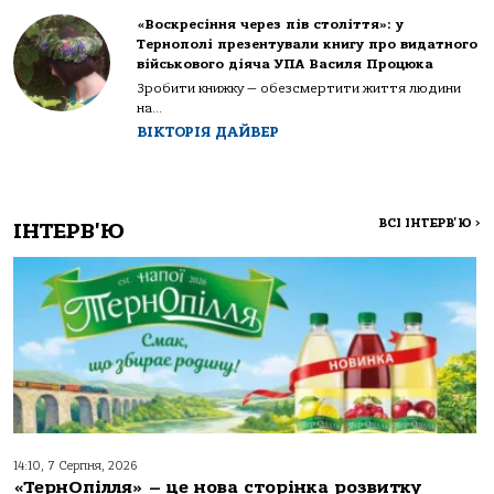
«Воскресіння через пів століття»: у
Тернополі презентували книгу про видатного
військового діяча УПА Василя Процюка
Зробити книжку — обезсмертити життя людини
на...
ВІКТОРІЯ ДАЙВЕР
ВСІ ІНТЕРВ'Ю
>
ІНТЕРВ'Ю
14:10, 7 Серпня, 2026
«ТернОпілля» – це нова сторінка розвитку