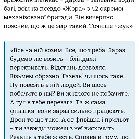
багі, воїн на псевдо «Жора
»
з 42 окремої
механізованої бригади. Він вичерпно
пояснив, що ж це звір такий. Точніше «жук
»
.
«
Все на ній возим. Все, шо треба. Зараз
будемо ліс возить – бліндажі
перекривать. Відстань дозволяє.
Візьмем образно “Газель” чи шось таке…
Ну повезіть в ній людей. Ви шось
побачите в ній? Ви ж нічого не побачите.
А тут в тебе перевага. Та ж сама
фпвішка, вони зараз сильно працюють.
Дрон то ще таке. А от фпвішка і прильот
– ти завжди можеш з неї вискочить.
Реакція в тебе ж єсть. Справа в тому, шо