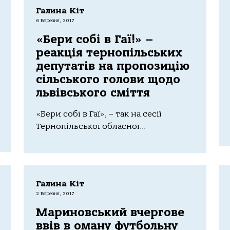
Галина Кіт
6 Березня, 2017
«Бери собі в Гаї!» –
реакція тернопільських
депутатів на пропозицію
сільського голови щодо
львівського сміття
«Бери собі в Гаї», – так на сесії
Тернопільської обласної...
Галина Кіт
2 Березня, 2017
Мариновський вчергове
ввів в оману футбольну