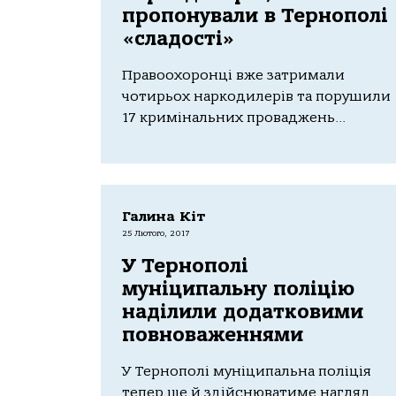
пропонували в Тернополі
«сладості»
Правоохоронці вже затримали
чотирьох наркодилерів та порушили
17 кримінальних проваджень...
Галина Кіт
25 Лютого, 2017
У Тернополі
муніципальну поліцію
наділили додатковими
повноваженнями
У Тернополі муніципальна поліція
тепер ще й здійснюватиме нагляд