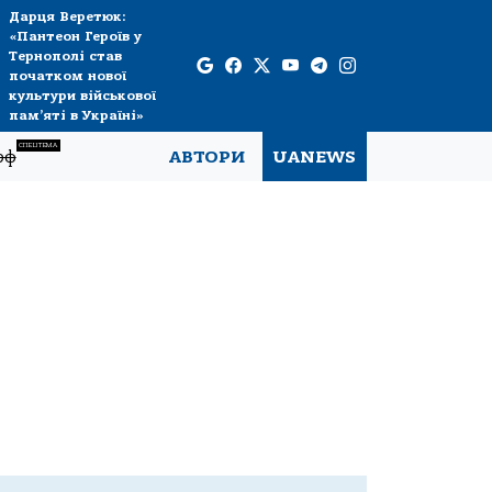
Дарця Веретюк:
«Пантеон Героїв у
Тернополі став
початком нової
культури військової
пам’яті в Україні»
СПЕЦТЕМА
рф
АВТОРИ
UANEWS