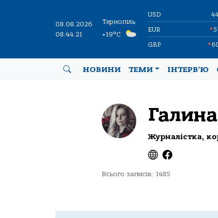
USD
4
Тернопіль
08.08.2026
EUR
5
▼
08:44:22
+19°C
GBP
6
▼
НОВИНИ
ТЕМИ
ІНТЕРВ’Ю
Галина
Журналістка, ко
Всього записів: 1485