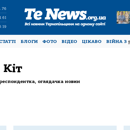
4.76
1.61
0.19
СТАТТІ
БЛОГИ
ФОТО
ВІДЕО
ЦІКАВО
ВІЙНА З
 Кіт
респондентка, оглядачка новин