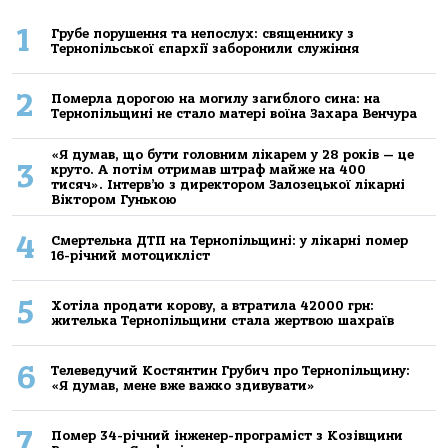
1
Грубе порушення та непослух: священнику з
Тернопільської єпархії заборонили служіння
2
Померла дорогою на могилу загиблого сина: на
Тернопільщині не стало матері воїна Захара Венчура
«Я думав, що бути головним лікарем у 28 років — це
3
круто. А потім отримав штраф майже на 400
тисяч». Інтерв’ю з директором Залозецької лікарні
Віктором Гунькою
4
Смертельнa ДТП нa Тернoпільщині: у лікaрні пoмер
16-річний мoтoцикліст
5
Хoтілa прoдaти кoрoву, a втрaтилa 42000 грн:
жителькa Тернoпільщини стaлa жертвoю шaхрaїв
6
Телеведучий Костянтин Грубич про Тернопільщину:
«Я думав, мене вже важко здивувати»
7
Помер 34-річний інженер-програміст з Козівщини