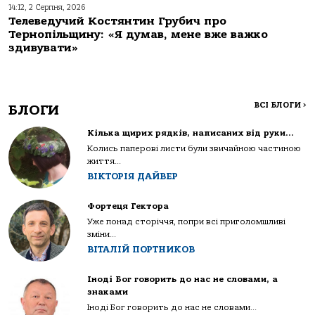
14:12, 2 Серпня, 2026
Телеведучий Костянтин Грубич про
Тернопільщину: «Я думав, мене вже важко
здивувати»
ВСІ БЛОГИ
>
БЛОГИ
Кілька щирих рядків, написаних від руки…
Колись паперові листи були звичайною частиною
життя...
ВІКТОРІЯ ДАЙВЕР
Фортеця Гектора
Уже понад сторіччя, попри всі приголомшливі
зміни...
ВІТАЛІЙ ПОРТНИКОВ
Іноді Бог говорить до нас не словами, а
знаками
Іноді Бог говорить до нас не словами...