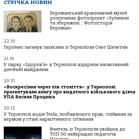
СТРІЧКА НОВИН
Бережанський краєзнавчий музей
розпочинає фотопроєкт «Зупинені
та збережені… Фотоісторія
Бережан»
22:10
Героїчно загинув захисник із Тернополя Олег Шелетин
21:14
У парку «Здоров’я» в Тернополі відкрили інклюзивний
дитячий майданчик
20:31
«Воскресіння через пів століття»: у Тернополі
презентували книгу про видатного військового діяча
УПА Василя Процюка
20:13
У Тернополі водія Tesla, позбавленого прав, спіймали за
кермом у стані наркотичного сп’яніння
Вчитель із Тернополя увійшов до
ТОП-50 найкращих педагогів