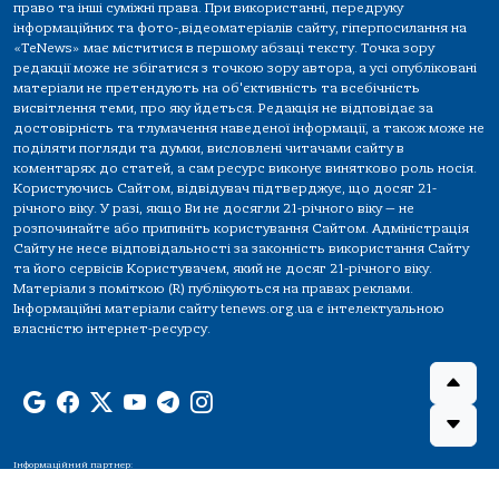
право та інші суміжні права. При використанні, передруку
інформаційних та фото-,відеоматеріалів сайту, гіперпосилання на
«TeNews» має міститися в першому абзаці тексту. Точка зору
редакції може не збігатися з точкою зору автора, а усі опубліковані
матеріали не претендують на об'єктивність та всебічність
висвітлення теми, про яку йдеться. Редакція не відповідає за
достовірність та тлумачення наведеної інформації, а також може не
поділяти погляди та думки, висловлені читачами сайту в
коментарях до статей, а сам ресурс виконує винятково роль носія.
Користуючись Сайтом, відвідувач підтверджує, що досяг 21-
річного віку. У разі, якщо Ви не досягли 21-річного віку — не
розпочинайте або припиніть користування Сайтом. Адміністрація
Сайту не несе відповідальності за законність використання Сайту
та його сервісів Користувачем, який не досяг 21-річного віку.
Матеріали з поміткою (R) публікуються на правах реклами.
Інформаційні матеріали сайту tenews.org.ua є інтелектуальною
власністю інтернет-ресурсу.
Інформаційний партнер: