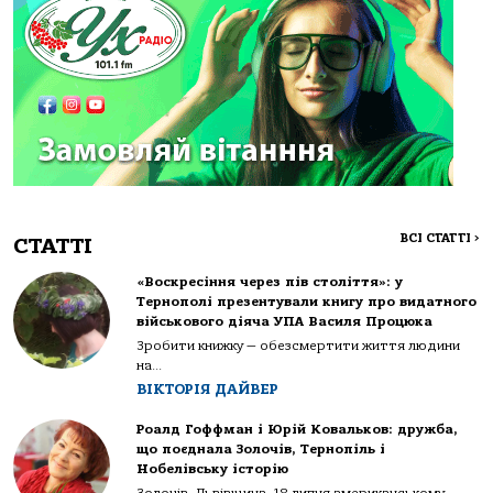
ВСІ СТАТТІ
>
СТАТТІ
«Воскресіння через пів століття»: у
Тернополі презентували книгу про видатного
військового діяча УПА Василя Процюка
Зробити книжку — обезсмертити життя людини
на...
ВІКТОРІЯ ДАЙВЕР
Роалд Гоффман і Юрій Ковальков: дружба,
що поєднала Золочів, Тернопіль і
Нобелівську історію