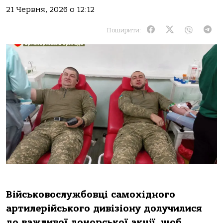
21 Червня, 2026 о 12:12
Поширити:
Військовослужбовці самохідного
артилерійського дивізіону долучилися
до важливої донорської акції, щоб