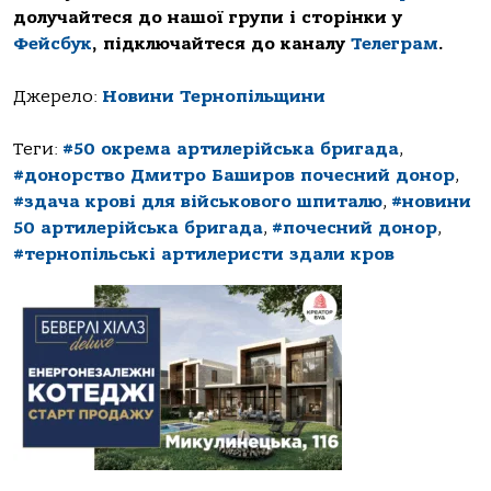
долучайтеся до нашої групи і сторінки у
Фейсбук
, підключайтеся до каналу
Телеграм
.
Джерело:
Новини Тернопільщини
Теги:
#50 окрема артилерійська бригада
,
#донорство Дмитро Баширов почесний донор
,
#здача крові для військового шпиталю
,
#новини
50 артилерійська бригада
,
#почесний донор
,
#тернопільські артилеристи здали кров