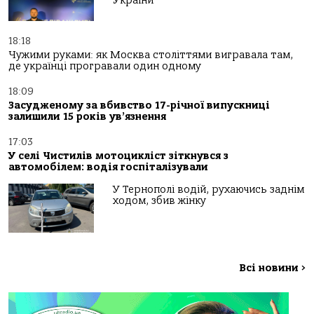
України
18:18
Чужими руками: як Москва століттями вигравала там,
де українці програвали один одному
18:09
Засудженому за вбивство 17-річної випускниці
залишили 15 років ув’язнення
17:03
У селі Чистилів мотоцикліст зіткнувся з
автомобілем: водія госпіталізували
У Тернополі водій, рухаючись заднім
ходом, збив жінку
Всі новини
>