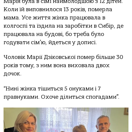
Марія була в сім’ї наймолодшою з 12 дітей.
Коли їй виповнилося 13 років, померла
мама. Усе життя жінка працювала в
колгоспі та їздила на заробітки в Сибір, де
працювала на будові, бо треба було
годувати сім’ю, йдеться у дописі.
Чоловік Марії Дзіковської помер більше 30
років тому, з ним вона виховала двох
дочок.
“Нині жінка тішиться 5 онуками і 7
правнуками. Охоче ділиться спогадами”.