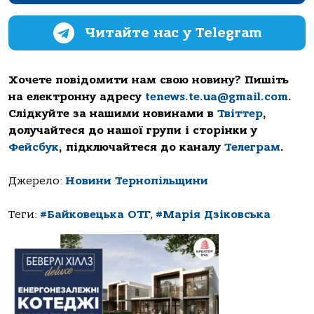
Читайте нас у Telegram
Хочете повідомити нам свою новину? Пишіть
на електронну адресу
tenews.te.ua@gmail.com
.
Слідкуйте за нашими новинами в
Твіттер
,
долучайтеся до нашої групи і сторінки у
Фейсбук
, підключайтеся до каналу
Телеграм
.
Джерело:
Новини Тернопільщини
Теги:
#Байковецька ОТГ
,
#Марія Дзіковська