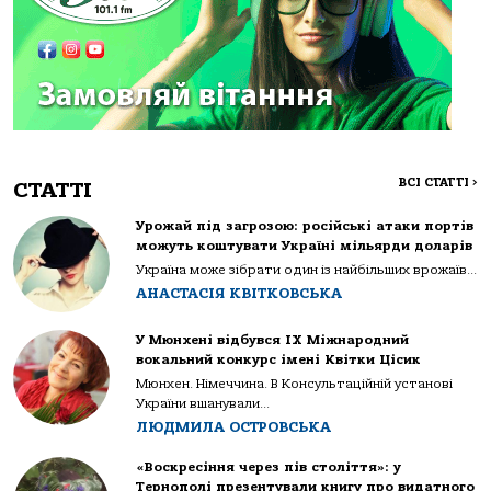
ВСІ СТАТТІ
>
СТАТТІ
Урожай під загрозою: російські атаки портів
можуть коштувати Україні мільярди доларів
Україна може зібрати один із найбільших врожаїв...
АНАСТАСІЯ КВІТКОВСЬКА
У Мюнхені відбувся IX Міжнародний
вокальний конкурс імені Квітки Цісик
Мюнхен. Німеччина. В Консультаційній установі
України вшанували...
ЛЮДМИЛА ОСТРОВСЬКА
«Воскресіння через пів століття»: у
Тернополі презентували книгу про видатного