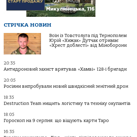
СТРІЧКА НОВИН
Воїн із Товстолуга під Тернополем
Юрій «Хижак» Дутчак отримає
«Хрест доблесті» від Міноборони
20:35
Антидроновий захист врятував «Хамві» 128-ї бригади
20:05
Росіяни випробували новий швидкісний зенітний дрон
18:35
Destruction Team нищить логістику та техніку окупантів
18:05
Гороскоп на 9 серпня: що віщують карти Таро
16:35