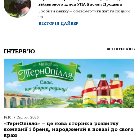
військового діяча УПА Василя Процюка
Зробити книжку — обезсмертити життя людини
на...
ВІКТОРІЯ ДАЙВЕР
ВСІ ІНТЕРВ'Ю
>
ІНТЕРВ'Ю
14:10, 7 Серпня, 2026
«ТернОпілля» – це нова сторінка розвитку
компанії і бренд, народжений в повазі до свого
краю