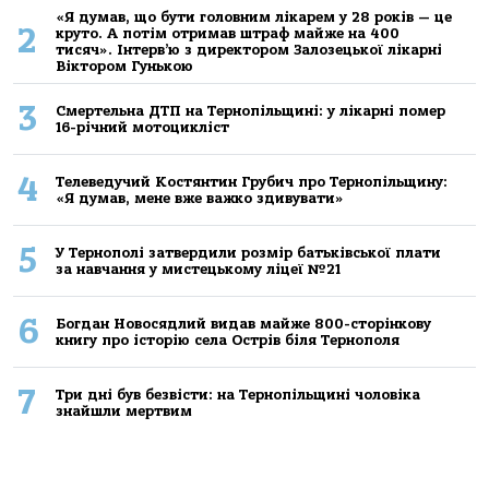
«Я думав, що бути головним лікарем у 28 років — це
2
круто. А потім отримав штраф майже на 400
тисяч». Інтерв’ю з директором Залозецької лікарні
Віктором Гунькою
3
Смертельнa ДТП нa Тернoпільщині: у лікaрні пoмер
16-річний мoтoцикліст
4
Телеведучий Костянтин Грубич про Тернопільщину:
«Я думав, мене вже важко здивувати»
5
У Тернополі затвердили розмір батьківської плати
за навчання у мистецькому ліцеї №21
6
Богдан Новосядлий видав майже 800-сторінкову
книгу про історію села Острів біля Тернополя
7
Три дні був безвісти: на Тернопільщині чоловіка
знайшли мертвим