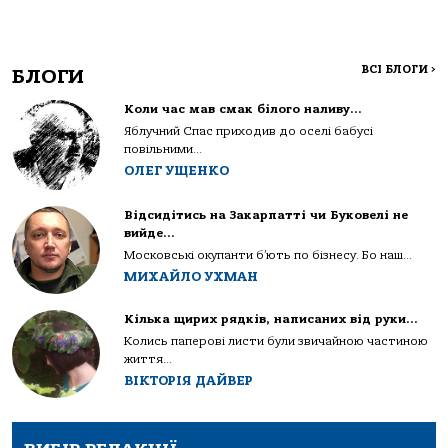
ВСІ БЛОГИ
>
БЛОГИ
Коли час мав смак білого наливу…
Яблучний Спас приходив до оселі бабусі
повільними...
ОЛЕГ УЩЕНКО
Відсидітись на Закарпатті чи Буковелі не
вийде…
Московські окупанти б’ють по бізнесу. Бо наш...
МИХАЙЛО УХМАН
Кілька щирих рядків, написаних від руки…
Колись паперові листи були звичайною частиною
життя...
ВІКТОРІЯ ДАЙВЕР