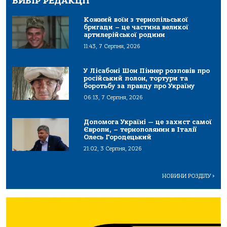
ВИБІР РЕДАКЦІЇ
Кожний воїн з тернопільської
бригади – це частина великої
артилерійської родини
11:43, 7 Серпня, 2026
У Лісабоні Шон Піннер розповів про
російський полон, тортури та
боротьбу за правду про Україну
06:13, 7 Серпня, 2026
Допомога Україні — це захист самої
Європи, – тернополянин в Італії
Олесь Городецький
21:02, 3 Серпня, 2026
НОВИНИ РОЗДІЛУ
>