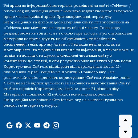
Усі права на інформаційні матеріали, розміщені на сайті «TeNews» /
tenews.org.ua, захищені українським законодавством про авторське
право та інші суміжні права. При використанні, передруку
інформаційних та фото-,відеоматеріалів сайту, гіперпосилання на
«TeNews» має міститися в першому абзаці тексту. Точка зору
редакції може не збігатися з точкою зору автора, а усі опубліковані
матеріали не претендують на об'єктивність та всебічність
висвітлення теми, про яку йдеться. Редакція не відповідає за
достовірність та тлумачення наведеної інформації, а також може не
поділяти погляди та думки, висловлені читачами сайту в
коментарях до статей, а сам ресурс виконує винятково роль носія.
Користуючись Сайтом, відвідувач підтверджує, що досяг 21-
річного віку. У разі, якщо Ви не досягли 21-річного віку — не
розпочинайте або припиніть користування Сайтом. Адміністрація
Сайту не несе відповідальності за законність використання Сайту
та його сервісів Користувачем, який не досяг 21-річного віку.
Матеріали з поміткою (R) публікуються на правах реклами.
Інформаційні матеріали сайту tenews.org.ua є інтелектуальною
власністю інтернет-ресурсу.