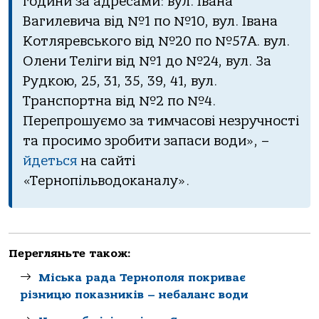
години за адресами: вул. Івана
Вагилевича від №1 по №10, вул. Івана
Котляревського від №20 по №57А. вул.
Олени Теліги від №1 до №24, вул. За
Рудкою, 25, 31, 35, 39, 41, вул.
Транспортна від №2 по №4.
Перепрошуємо за тимчасові незручності
та просимо зробити запаси води», –
йдеться
на сайті
«Тернопільводоканалу».
Перегляньте також:
Міська рада Тернополя покриває
різницю показників – небаланс води