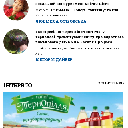
вокальний конкурс імені Квітки Цісик
Мюнхен. Німеччина. В Консультаційній установі
України вшанували...
ЛЮДМИЛА ОСТРОВСЬКА
«Воскресіння через пів століття»: у
Тернополі презентували книгу про видатного
військового діяча УПА Василя Процюка
Зробити книжку — обезсмертити життя людини
на...
ВІКТОРІЯ ДАЙВЕР
ВСІ ІНТЕРВ'Ю
>
ІНТЕРВ'Ю