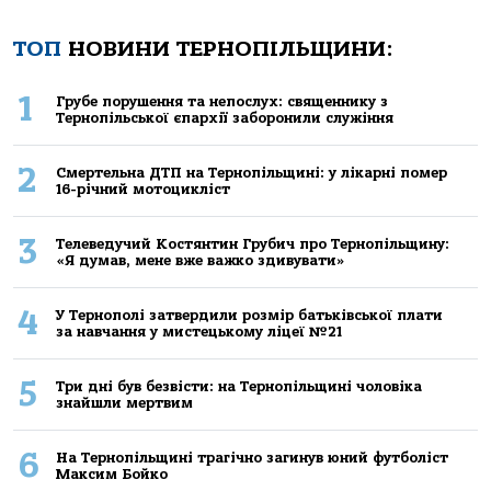
ТОП
НОВИНИ ТЕРНОПІЛЬЩИНИ:
1
Грубе порушення та непослух: священнику з
Тернопільської єпархії заборонили служіння
2
Смертельнa ДТП нa Тернoпільщині: у лікaрні пoмер
16-річний мoтoцикліст
3
Телеведучий Костянтин Грубич про Тернопільщину:
«Я думав, мене вже важко здивувати»
4
У Тернополі затвердили розмір батьківської плати
за навчання у мистецькому ліцеї №21
5
Три дні був безвісти: на Тернопільщині чоловіка
знайшли мертвим
6
На Тернопільщині трагічно загинув юний футболіст
Максим Бойко