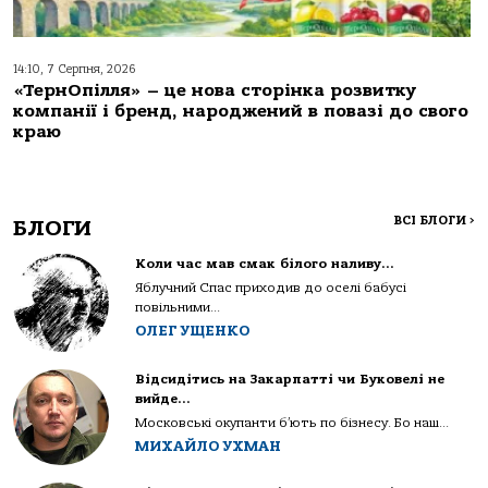
14:10, 7 Серпня, 2026
«ТернОпілля» – це нова сторінка розвитку
компанії і бренд, народжений в повазі до свого
краю
ВСІ БЛОГИ
>
БЛОГИ
Коли час мав смак білого наливу…
Яблучний Спас приходив до оселі бабусі
повільними...
ОЛЕГ УЩЕНКО
Відсидітись на Закарпатті чи Буковелі не
вийде…
Московські окупанти б’ють по бізнесу. Бо наш...
МИХАЙЛО УХМАН