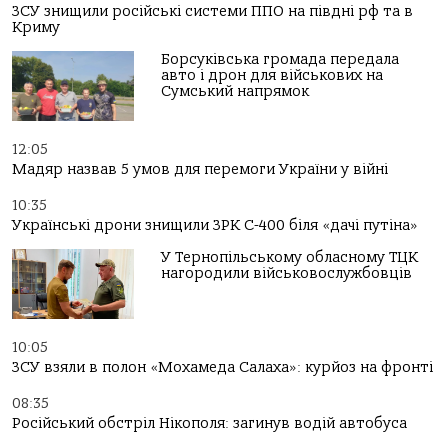
ЗСУ знищили російські системи ППО на півдні рф та в
Криму
Борсуківська громада передала
авто і дрон для військових на
Сумський напрямок
12:05
Мадяр назвав 5 умов для перемоги України у війні
10:35
Українські дрони знищили ЗРК С-400 біля «дачі путіна»
У Тернопільському обласному ТЦК
нагородили військовослужбовців
10:05
ЗСУ взяли в полон «Мохамеда Салаха»: курйоз на фронті
08:35
Російський обстріл Нікополя: загинув водій автобуса