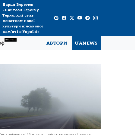
Дарця Веретюк:
«Пантеон Героїв у
Тернополі став
початком нової
культури військової
пам’яті в Україні»
СПЕЦТЕМА
рф
АВТОРИ
UANEWS
Тернопільщині 25 жовтня очікують сильний туман