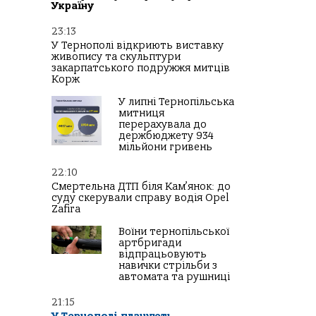
Україну
23:13
У Тернополі відкриють виставку
живопису та скульптури
закарпатського подружжя митців
Корж
У липні Тернопільська
митниця
перерахувала до
держбюджету 934
мільйони гривень
22:10
Смертельна ДТП біля Кам’янок: до
суду скерували справу водія Opel
Zafira
Воїни тернопільської
артбригади
відпрацьовують
навички стрільби з
автомата та рушниці
21:15