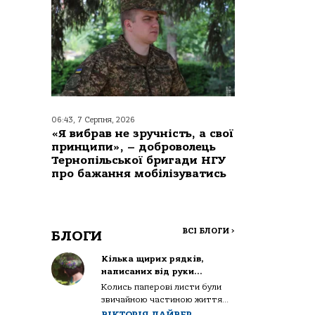
06:43, 7 Серпня, 2026
«Я вибрав не зручність, а свої
принципи», – доброволець
Тернопільської бригади НГУ
про бажання мобілізуватись
ВСІ БЛОГИ
>
БЛОГИ
Кілька щирих рядків,
написаних від руки…
Колись паперові листи були
звичайною частиною життя...
ВІКТОРІЯ ДАЙВЕР