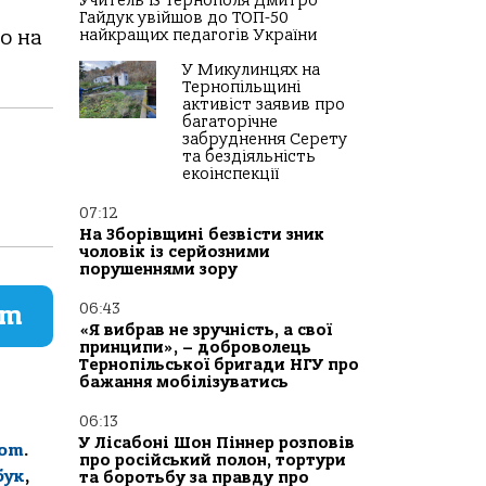
Учитель із Тернополя Дмитро
Гайдук увійшов до ТОП-50
о на
найкращих педагогів України
У Микулинцях на
Тернопільщині
активіст заявив про
багаторічне
забруднення Серету
та бездіяльність
екоінспекції
07:12
На Зборівщині безвісти зник
чоловік із серйозними
порушеннями зору
06:43
am
«Я вибрав не зручність, а свої
принципи», – доброволець
Тернопільської бригади НГУ про
бажання мобілізуватись
06:13
У Лісабоні Шон Піннер розповів
com
.
про російський полон, тортури
бук
,
та боротьбу за правду про