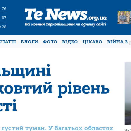
4.76
1.67
0.28
СТАТТІ
БЛОГИ
ФОТО
ВІДЕО
ЦІКАВО
ВІЙНА З
льщині
жовтий рівень
ті
густий туман. У багатьох областях
На 