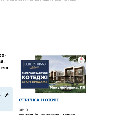
00-
ій,
стях
. Це
СТРІЧКА НОВИН
08:10