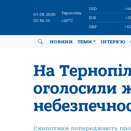
USD
4
▲
Тернопіль
07.08.2026
EUR
5
▲
05:34:56
+26°C
GBP
6
▲
НОВИНИ
ТЕМИ
ІНТЕРВ’Ю
На Тернопі
оголосили 
небезпечнос
Синоптики попереджають про 