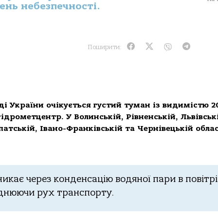
ень небезпечності.
Поширити:
ді України очікується густий туман із видимістю 2
ідрометцентр. У Волинській, Рівненській, Львівськ
патській, Івано-Франківській та Чернівецькій обла
кає через конденсацію водяної пари в повітрі
аднюючи рух транспорту.