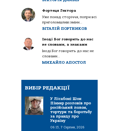
Фортеця Гектора
Уже понад сторіччя, попри всі
приголомшливі зміни...
ВІТАЛІЙ ПОРТНИКОВ
Іноді Бог говорить до нас
не словами, а знаками
Іноді Бог говорить до нас не
словами...
МИХАЙЛО АПОСТОЛ
ВИБІР РЕДАКЦІЇ
У Лісабоні Шон
Піннер розповів про
російський полон,
тортури та боротьбу
за правду про
Україну
06:13, 7 Серпня, 2026