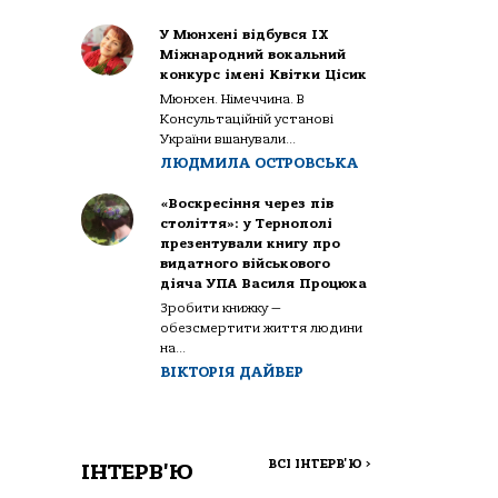
У Мюнхені відбувся IX
Міжнародний вокальний
конкурс імені Квітки Цісик
Мюнхен. Німеччина. В
Консультаційній установі
України вшанували...
ЛЮДМИЛА ОСТРОВСЬКА
«Воскресіння через пів
століття»: у Тернополі
презентували книгу про
видатного військового
діяча УПА Василя Процюка
Зробити книжку —
обезсмертити життя людини
на...
ВІКТОРІЯ ДАЙВЕР
ВСІ ІНТЕРВ'Ю
>
ІНТЕРВ'Ю