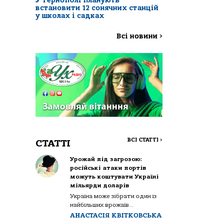
У Тернополі планують
встановити 12 сонячних станцій
у школах і садках
Всі новини
>
ВСІ СТАТТІ
>
СТАТТІ
Урожай під загрозою:
російські атаки портів
можуть коштувати Україні
мільярди доларів
Україна може зібрати один із
найбільших врожаїв...
АНАСТАСІЯ КВІТКОВСЬКА