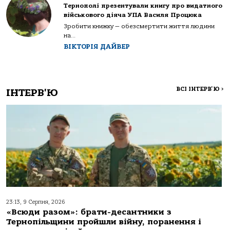
Тернополі презентували книгу про видатного
військового діяча УПА Василя Процюка
Зробити книжку — обезсмертити життя людини
на...
ВІКТОРІЯ ДАЙВЕР
ВСІ ІНТЕРВ'Ю
>
ІНТЕРВ'Ю
23:13, 9 Серпня, 2026
«Всюди разом»: брати-десантники з
Тернопільщини пройшли війну, поранення і