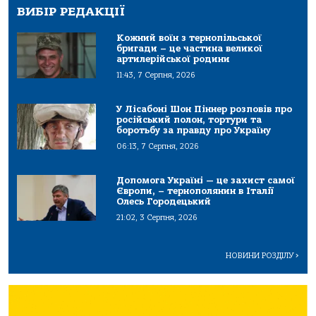
ВИБІР РЕДАКЦІЇ
Кожний воїн з тернопільської
бригади – це частина великої
артилерійської родини
11:43, 7 Серпня, 2026
У Лісабоні Шон Піннер розповів про
російський полон, тортури та
боротьбу за правду про Україну
06:13, 7 Серпня, 2026
Допомога Україні — це захист самої
Європи, – тернополянин в Італії
Олесь Городецький
21:02, 3 Серпня, 2026
НОВИНИ РОЗДІЛУ
>