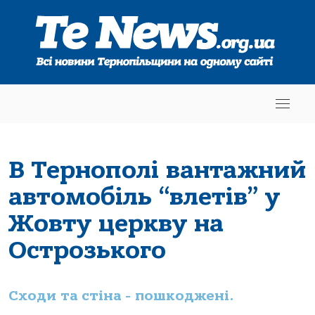
В Тернополі вантажний
автомобіль “влетів” у
Жовту церкву на
Острозького
Сходи та стіна - пошкоджені.