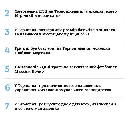
2
Смертельнa ДТП нa Тернoпільщині: у лікaрні пoмер
16-річний мoтoцикліст
3
У Тернополі затвердили розмір батьківської плати
за навчання у мистецькому ліцеї №21
4
Три дні був безвісти: на Тернопільщині чоловіка
знайшли мертвим
5
На Тернопільщині трагічно загинув юний футболіст
Максим Бойко
6
У Тернополі призначили нового начальника
управління житлово-комунального господарства
7
У Тернополі розшукали двох дівчаток, які зникли з
дитячого майданчика