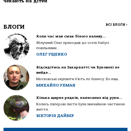
чекають на дітей
ВСІ БЛОГИ
>
БЛОГИ
Коли час мав смак білого наливу…
Яблучний Спас приходив до оселі бабусі
повільними...
ОЛЕГ УЩЕНКО
Відсидітись на Закарпатті чи Буковелі не
вийде…
Московські окупанти б’ють по бізнесу. Бо наш...
МИХАЙЛО УХМАН
Кілька щирих рядків, написаних від руки…
Колись паперові листи були звичайною частиною
життя...
ВІКТОРІЯ ДАЙВЕР