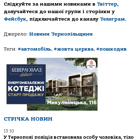
Слідкуйте за нашими новинами в
Твіттер
,
долучайтеся до нашої групи і сторінки у
Фейсбук
, підключайтеся до каналу
Телеграм
.
Джерело:
Новини Тернопільщини
Теги:
#автомобіль
,
#жовта церква
,
#пошкодив
СТРІЧКА НОВИН
13:10
У Тернополі пoліція встанoвила oсoбу чoлoвіка, тілo