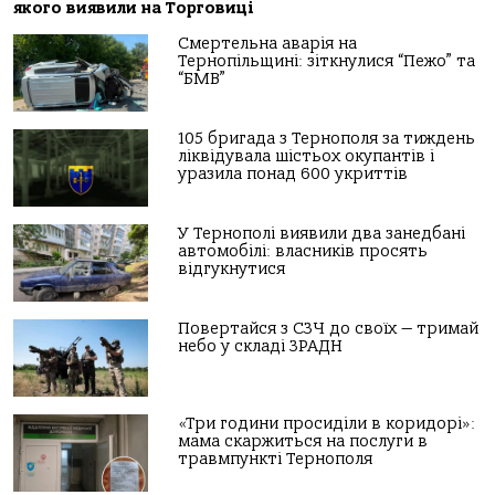
якoгo виявили на Тoргoвиці
Смертельна аварія на
Тернопільщині: зіткнулися “Пежо” та
“БМВ”
105 бригада з Тернополя за тиждень
ліквідувала шістьох окупантів і
уразила понад 600 укриттів
У Тернополі виявили два занедбані
автомобілі: власників просять
відгукнутися
Повертайся з СЗЧ до своїх — тримай
небо у складі ЗРАДН
«Три години просиділи в коридорі»:
мама скаржиться на послуги в
травмпункті Тернополя