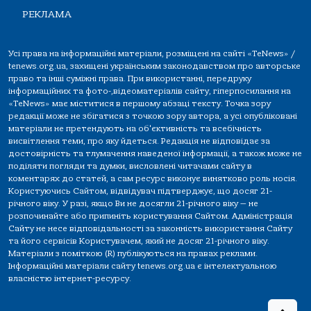
РЕКЛАМА
Усі права на інформаційні матеріали, розміщені на сайті «TeNews» /
tenews.org.ua, захищені українським законодавством про авторське
право та інші суміжні права. При використанні, передруку
інформаційних та фото-,відеоматеріалів сайту, гіперпосилання на
«TeNews» має міститися в першому абзаці тексту. Точка зору
редакції може не збігатися з точкою зору автора, а усі опубліковані
матеріали не претендують на об'єктивність та всебічність
висвітлення теми, про яку йдеться. Редакція не відповідає за
достовірність та тлумачення наведеної інформації, а також може не
поділяти погляди та думки, висловлені читачами сайту в
коментарях до статей, а сам ресурс виконує винятково роль носія.
Користуючись Сайтом, відвідувач підтверджує, що досяг 21-
річного віку. У разі, якщо Ви не досягли 21-річного віку — не
розпочинайте або припиніть користування Сайтом. Адміністрація
Сайту не несе відповідальності за законність використання Сайту
та його сервісів Користувачем, який не досяг 21-річного віку.
Матеріали з поміткою (R) публікуються на правах реклами.
Інформаційні матеріали сайту tenews.org.ua є інтелектуальною
власністю інтернет-ресурсу.