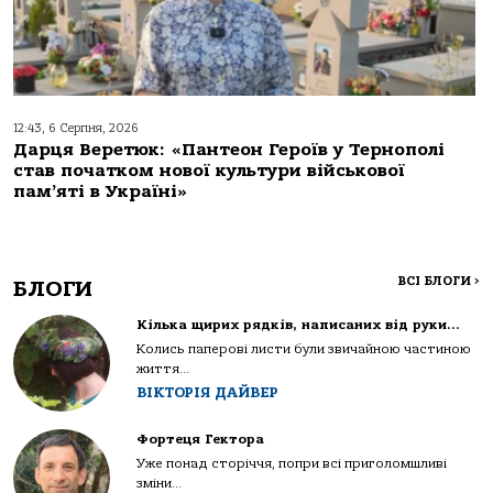
12:43, 6 Серпня, 2026
Дарця Веретюк: «Пантеон Героїв у Тернополі
став початком нової культури військової
пам’яті в Україні»
ВСІ БЛОГИ
>
БЛОГИ
Кілька щирих рядків, написаних від руки…
Колись паперові листи були звичайною частиною
життя...
ВІКТОРІЯ ДАЙВЕР
Фортеця Гектора
Уже понад сторіччя, попри всі приголомшливі
зміни...