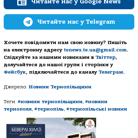
Читайте нас у Google News
Читайте нас у Telegram
Хочете повідомити нам свою новину? Пишіть
на електронну адресу
tenews.te.ua@gmail.com
.
Слідкуйте за нашими новинами в
Твіттер
,
долучайтеся до нашої групи і сторінки у
Фейсбук
, підключайтеся до каналу
Телеграм
.
Джерело:
Новини Тернопільщини
Теги:
#новини тернопільщини
,
#новини
тернополя
,
#тернопіль
,
#тернопільські новини