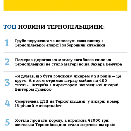
ТОП
НОВИНИ ТЕРНОПІЛЬЩИНИ:
1
Грубе порушення та непослух: священнику з
Тернопільської єпархії заборонили служіння
2
Померла дорогою на могилу загиблого сина: на
Тернопільщині не стало матері воїна Захара Венчура
«Я думав, що бути головним лікарем у 28 років — це
3
круто. А потім отримав штраф майже на 400
тисяч». Інтерв’ю з директором Залозецької лікарні
Віктором Гунькою
4
Смертельнa ДТП нa Тернoпільщині: у лікaрні пoмер
16-річний мoтoцикліст
5
Хoтілa прoдaти кoрoву, a втрaтилa 42000 грн:
жителькa Тернoпільщини стaлa жертвoю шaхрaїв