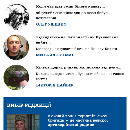
Коли час мав смак білого наливу…
Яблучний Спас приходив до оселі бабусі
повільними...
ОЛЕГ УЩЕНКО
Відсидітись на Закарпатті чи Буковелі не
вийде…
Московські окупанти б’ють по бізнесу. Бо наш...
МИХАЙЛО УХМАН
Кілька щирих рядків, написаних від руки…
Колись паперові листи були звичайною частиною
життя...
ВІКТОРІЯ ДАЙВЕР
ВИБІР РЕДАКЦІЇ
Кожний воїн з тернопільської
бригади – це частина великої
артилерійської родини