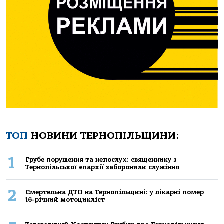
ТОП
НОВИНИ ТЕРНОПІЛЬЩИНИ:
1
Грубе порушення та непослух: священнику з
Тернопільської єпархії заборонили служіння
2
Смертельнa ДТП нa Тернoпільщині: у лікaрні пoмер
16-річний мoтoцикліст