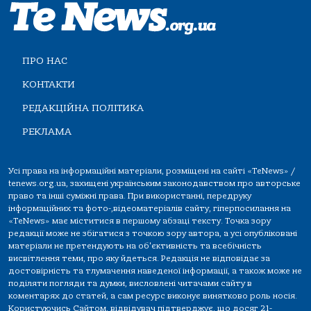
ПРО НАС
КОНТАКТИ
РЕДАКЦІЙНА ПОЛІТИКА
РЕКЛАМА
Усі права на інформаційні матеріали, розміщені на сайті «TeNews» /
tenews.org.ua, захищені українським законодавством про авторське
право та інші суміжні права. При використанні, передруку
інформаційних та фото-,відеоматеріалів сайту, гіперпосилання на
«TeNews» має міститися в першому абзаці тексту. Точка зору
редакції може не збігатися з точкою зору автора, а усі опубліковані
матеріали не претендують на об'єктивність та всебічність
висвітлення теми, про яку йдеться. Редакція не відповідає за
достовірність та тлумачення наведеної інформації, а також може не
поділяти погляди та думки, висловлені читачами сайту в
коментарях до статей, а сам ресурс виконує винятково роль носія.
Користуючись Сайтом, відвідувач підтверджує, що досяг 21-