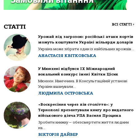
ВСІ СТАТТІ
>
СТАТТІ
Урожай під загрозою: російські атаки портів
можуть коштувати Україні мільярди доларів
Україна може зібрати один із найбільших врожаїв...
АНАСТАСІЯ КВІТКОВСЬКА
У Мюнхені відбувся IX Міжнародний
вокальний конкурс імені Квітки Цісик
Мюнхен. Німеччина. В Консультаційній установі
України вшанували...
ЛЮДМИЛА ОСТРОВСЬКА
«Воскресіння через пів століття»: у
Тернополі презентували книгу про видатного
військового діяча УПА Василя Процюка
Зробити книжку — обезсмертити життя людини
на...
ВІКТОРІЯ ДАЙВЕР