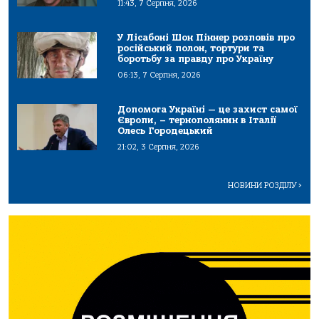
11:43, 7 Серпня, 2026
У Лісабоні Шон Піннер розповів про
російський полон, тортури та
боротьбу за правду про Україну
06:13, 7 Серпня, 2026
Допомога Україні — це захист самої
Європи, – тернополянин в Італії
Олесь Городецький
21:02, 3 Серпня, 2026
НОВИНИ РОЗДІЛУ
>