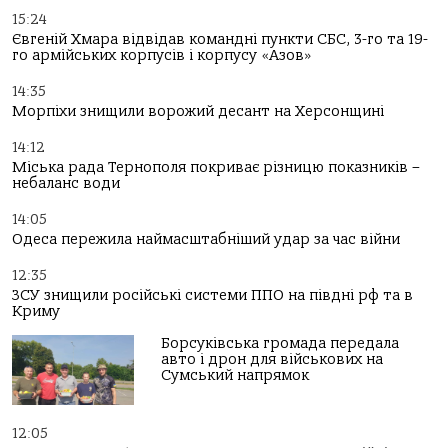
15:24
Євгеній Хмара відвідав командні пункти СБС, 3-го та 19-
го армійських корпусів і корпусу «Азов»
14:35
Морпіхи знищили ворожий десант на Херсонщині
14:12
Міська рада Тернополя покриває різницю показників –
небаланс води
14:05
Одеса пережила наймасштабніший удар за час війни
12:35
ЗСУ знищили російські системи ППО на півдні рф та в
Криму
Борсуківська громада передала
авто і дрон для військових на
Сумський напрямок
12:05