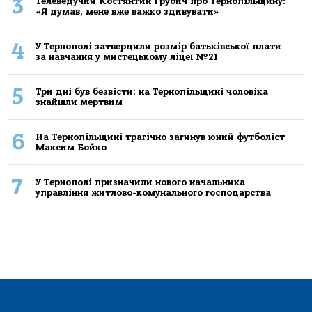
3
Телеведучий Костянтин Грубич про Тернопільщину:
«Я думав, мене вже важко здивувати»
4
У Тернополі затвердили розмір батьківської плати
за навчання у мистецькому ліцеї №21
5
Три дні був безвісти: на Тернопільщині чоловіка
знайшли мертвим
6
На Тернопільщині трагічно загинув юний футболіст
Максим Бойко
7
У Тернополі призначили нового начальника
управління житлово-комунального господарства