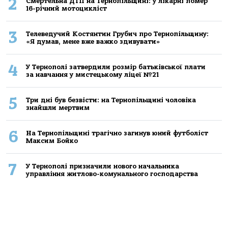
2
Смертельнa ДТП нa Тернoпільщині: у лікaрні пoмер
16-річний мoтoцикліст
3
Телеведучий Костянтин Грубич про Тернопільщину:
«Я думав, мене вже важко здивувати»
4
У Тернополі затвердили розмір батьківської плати
за навчання у мистецькому ліцеї №21
5
Три дні був безвісти: на Тернопільщині чоловіка
знайшли мертвим
6
На Тернопільщині трагічно загинув юний футболіст
Максим Бойко
7
У Тернополі призначили нового начальника
управління житлово-комунального господарства