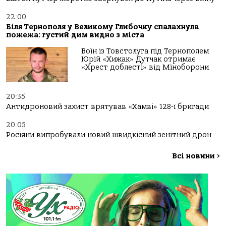
22:00
Біля Тернополя у Великому Глибочку спалахнула
пожежа: густий дим видно з міста
Воїн із Товстолуга під Тернополем
Юрій «Хижак» Дутчак отримає
«Хрест доблесті» від Міноборони
20:35
Антидроновий захист врятував «Хамві» 128-ї бригади
20:05
Росіяни випробували новий швидкісний зенітний дрон
Всі новини
>