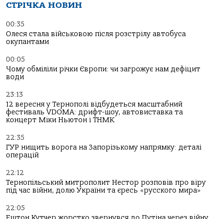
СТРІЧКА НОВИН
00:35
Олеся стала військовою після розстрілу автобуса
окупантами
00:05
Чому обміліли річки Європи: чи загрожує нам дефіцит
води
23:13
12 вересня у Тернополі відбудеться масштабний
фестиваль VDOMA: дрифт-шоу, автовиставка та
концерт Міки Ньютон і ТНМК
22:35
ГУР нищить ворога на Запорізькому напрямку: деталі
операцій
22:12
Тернопільський митрополит Нестор розповів про віру
під час війни, долю України та єресь «русского мира»
22:05
Ештон Кутчер жорстко звернувся до Путіна через війну