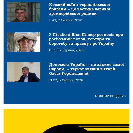
Кожний воїн з тернопільської
бригади – це частина великої
артилерійської родини
11:43, 7 Серпня, 2026
У Лісабоні Шон Піннер розповів про
російський полон, тортури та
боротьбу за правду про Україну
06:13, 7 Серпня, 2026
Допомога Україні — це захист самої
Європи, – тернополянин в Італії
Олесь Городецький
21:02, 3 Серпня, 2026
НОВИНИ РОЗДІЛУ
>