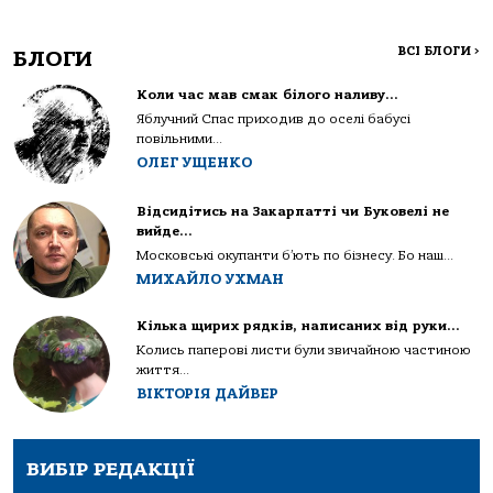
ВСІ БЛОГИ
>
БЛОГИ
Коли час мав смак білого наливу…
Яблучний Спас приходив до оселі бабусі
повільними...
ОЛЕГ УЩЕНКО
Відсидітись на Закарпатті чи Буковелі не
вийде…
Московські окупанти б’ють по бізнесу. Бо наш...
МИХАЙЛО УХМАН
Кілька щирих рядків, написаних від руки…
Колись паперові листи були звичайною частиною
життя...
ВІКТОРІЯ ДАЙВЕР
ВИБІР РЕДАКЦІЇ