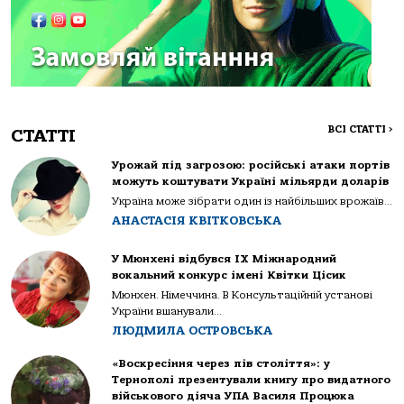
ВСІ СТАТТІ
>
СТАТТІ
Урожай під загрозою: російські атаки портів
можуть коштувати Україні мільярди доларів
Україна може зібрати один із найбільших врожаїв...
АНАСТАСІЯ КВІТКОВСЬКА
У Мюнхені відбувся IX Міжнародний
вокальний конкурс імені Квітки Цісик
Мюнхен. Німеччина. В Консультаційній установі
України вшанували...
ЛЮДМИЛА ОСТРОВСЬКА
«Воскресіння через пів століття»: у
Тернополі презентували книгу про видатного
військового діяча УПА Василя Процюка