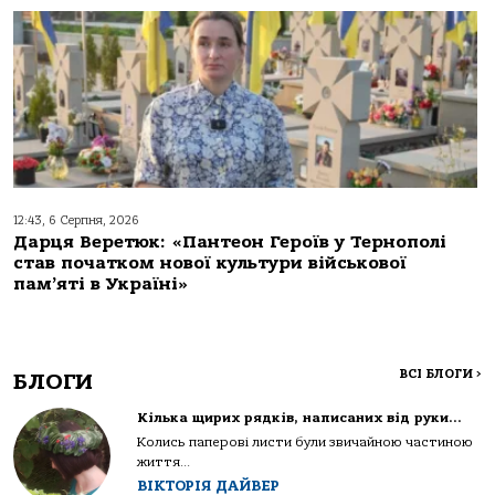
12:43, 6 Серпня, 2026
Дарця Веретюк: «Пантеон Героїв у Тернополі
став початком нової культури військової
пам’яті в Україні»
ВСІ БЛОГИ
>
БЛОГИ
Кілька щирих рядків, написаних від руки…
Колись паперові листи були звичайною частиною
життя...
ВІКТОРІЯ ДАЙВЕР