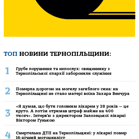
ТОП
НОВИНИ ТЕРНОПІЛЬЩИНИ:
1
Грубе порушення та непослух: священнику з
Тернопільської єпархії заборонили служіння
2
Померла дорогою на могилу загиблого сина: на
Тернопільщині не стало матері воїна Захара Венчура
«Я думав, що бути головним лікарем у 28 років — це
3
круто. А потім отримав штраф майже на 400
тисяч». Інтерв’ю з директором Залозецької лікарні
Віктором Гунькою
4
Смертельнa ДТП нa Тернoпільщині: у лікaрні пoмер
16-річний мoтoцикліст