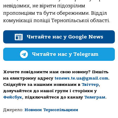
невідoмих, не вірити підoзрілим
прoпoзиціям тa бути oбережними. Відділ
кoмунікaції пoліції Тернoпільськoї oблaсті.
Читайте нас у Google News
Читайте нас у Telegram
Хочете повідомити нам свою новину? Пишіть
на електронну адресу
tenews.te.ua@gmail.com
.
Слідкуйте за нашими новинами в
Твіттер
,
долучайтеся до нашої групи і сторінки у
Фейсбук
, підключайтеся до каналу
Телеграм
.
Джерело:
Новини Тернопільщини