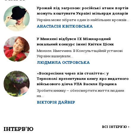
Урожай під загрозою: російські атаки портів
можуть коштувати Україні мільярди доларів
Україна може зібрати один із найбільших врожаїв...
АНАСТАСІЯ КВІТКОВСЬКА
У Мюнхені відбувся IX Міжнародний
вокальний конкурс імені Квітки Цісик
Мюнхен. Німеччина. В Консультаційній установі
України вшанували...
ЛЮДМИЛА ОСТРОВСЬКА
«Воскресіння через пів століття»: у
Тернополі презентували книгу про видатного
військового діяча УПА Василя Процюка
Зробити книжку — обезсмертити життя людини
на...
ВІКТОРІЯ ДАЙВЕР
ВСІ ІНТЕРВ'Ю
>
ІНТЕРВ'Ю