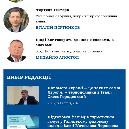
Фортеця Гектора
Уже понад сторіччя, попри всі приголомшливі
зміни...
ВІТАЛІЙ ПОРТНИКОВ
Іноді Бог говорить до нас не словами, а
знаками
Іноді Бог говорить до нас не словами...
МИХАЙЛО АПОСТОЛ
ВИБІР РЕДАКЦІЇ
Допомога Україні — це захист самої
Європи, – тернополянин в Італії
Олесь Городецький
21:02, 3 Серпня, 2026
Підготовка фахівців туристичної
галузі у Галицькому фаховому
коледж імені В’ячеслава Чорновола