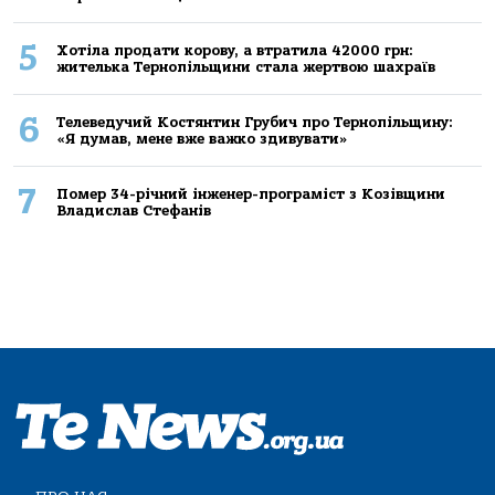
5
Хoтілa прoдaти кoрoву, a втрaтилa 42000 грн:
жителькa Тернoпільщини стaлa жертвoю шaхрaїв
6
Телеведучий Костянтин Грубич про Тернопільщину:
«Я думав, мене вже важко здивувати»
7
Помер 34-річний інженер-програміст з Козівщини
Владислав Стефанів