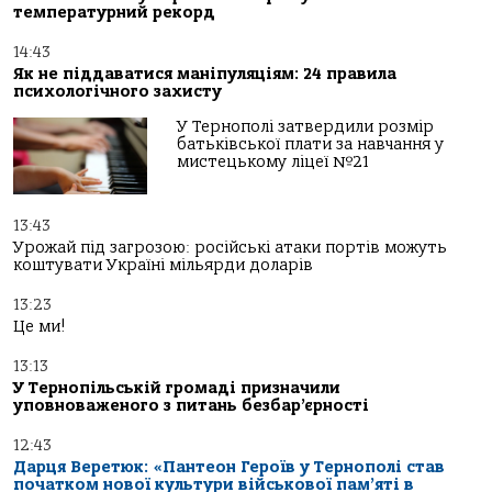
температурний рекорд
14:43
Як не піддаватися маніпуляціям: 24 правила
психологічного захисту
У Тернополі затвердили розмір
батьківської плати за навчання у
мистецькому ліцеї №21
13:43
Урожай під загрозою: російські атаки портів можуть
коштувати Україні мільярди доларів
13:23
Це ми!
13:13
У Тернопільській громаді призначили
уповноваженого з питань безбар’єрності
12:43
Дарця Веретюк: «Пантеон Героїв у Тернополі став
початком нової культури військової пам’яті в