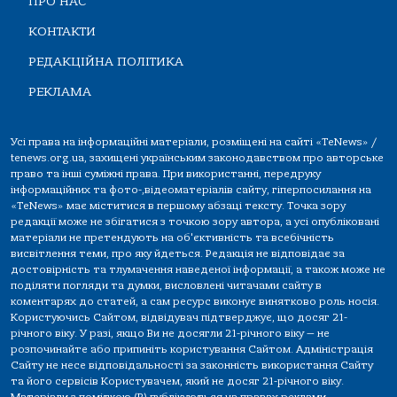
ПРО НАС
КОНТАКТИ
РЕДАКЦІЙНА ПОЛІТИКА
РЕКЛАМА
Усі права на інформаційні матеріали, розміщені на сайті «TeNews» /
tenews.org.ua, захищені українським законодавством про авторське
право та інші суміжні права. При використанні, передруку
інформаційних та фото-,відеоматеріалів сайту, гіперпосилання на
«TeNews» має міститися в першому абзаці тексту. Точка зору
редакції може не збігатися з точкою зору автора, а усі опубліковані
матеріали не претендують на об'єктивність та всебічність
висвітлення теми, про яку йдеться. Редакція не відповідає за
достовірність та тлумачення наведеної інформації, а також може не
поділяти погляди та думки, висловлені читачами сайту в
коментарях до статей, а сам ресурс виконує винятково роль носія.
Користуючись Сайтом, відвідувач підтверджує, що досяг 21-
річного віку. У разі, якщо Ви не досягли 21-річного віку — не
розпочинайте або припиніть користування Сайтом. Адміністрація
Сайту не несе відповідальності за законність використання Сайту
та його сервісів Користувачем, який не досяг 21-річного віку.
Матеріали з поміткою (R) публікуються на правах реклами.