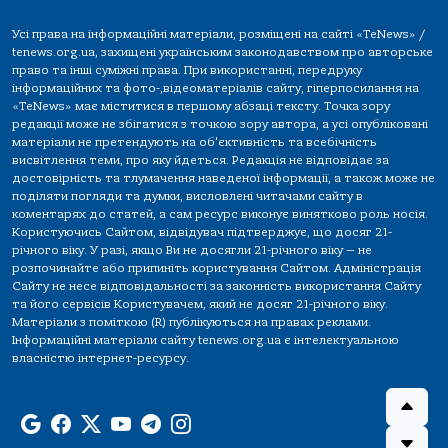
Усі права на інформаційні матеріали, розміщені на сайті «TeNews» /
tenews.org.ua, захищені українським законодавством про авторське
право та інші суміжні права. При використанні, передруку
інформаційних та фото-,відеоматеріалів сайту, гіперпосилання на
«TeNews» має міститися в першому абзаці тексту. Точка зору
редакції може не збігатися з точкою зору автора, а усі опубліковані
матеріали не претендують на об'єктивність та всебічність
висвітлення теми, про яку йдеться. Редакція не відповідає за
достовірність та тлумачення наведеної інформації, а також може не
поділяти погляди та думки, висловлені читачами сайту в
коментарях до статей, а сам ресурс виконує винятково роль носія.
Користуючись Сайтом, відвідувач підтверджує, що досяг 21-
річного віку. У разі, якщо Ви не досягли 21-річного віку — не
розпочинайте або припиніть користування Сайтом. Адміністрація
Сайту не несе відповідальності за законність використання Сайту
та його сервісів Користувачем, який не досяг 21-річного віку.
Матеріали з поміткою (R) публікуються на правах реклами.
Інформаційні матеріали сайту tenews.org.ua є інтелектуальною
власністю інтернет-ресурсу.