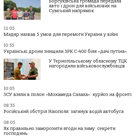
Борсуківська громада передала
авто і дрон для військових на
Сумський напрямок
12:05
Мадяр назвав 5 умов для перемоги України у війні
10:35
Українські дрони знищили ЗРК С-400 біля «дачі путіна»
У Тернопільському обласному ТЦК
нагородили військовослужбовців
10:05
ЗСУ взяли в полон «Мохамеда Салаха»: курйоз на фронті
08:35
Російський обстріл Нікополя: загинув водій автобуса
08:05
Як правильно заморозити ягоди на зиму: секрети
господинь