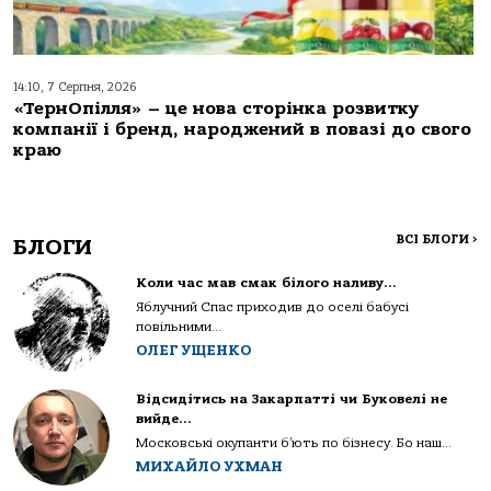
14:10, 7 Серпня, 2026
«ТернОпілля» – це нова сторінка розвитку
компанії і бренд, народжений в повазі до свого
краю
ВСІ БЛОГИ
>
БЛОГИ
Коли час мав смак білого наливу…
Яблучний Спас приходив до оселі бабусі
повільними...
ОЛЕГ УЩЕНКО
Відсидітись на Закарпатті чи Буковелі не
вийде…
Московські окупанти б’ють по бізнесу. Бо наш...
МИХАЙЛО УХМАН