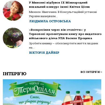
У Мюнхені відбувся IX Міжнародний
вокальний конкурс імені Квітки Цісик
Мюнхен. Німеччина. В Консультаційній установі
України вшанували...
ЛЮДМИЛА ОСТРОВСЬКА
«Воскресіння через пів століття»: у
Тернополі презентували книгу про видатного
військового діяча УПА Василя Процюка
Зробити книжку — обезсмертити життя людини
на...
ВІКТОРІЯ ДАЙВЕР
ВСІ ІНТЕРВ'Ю
>
ІНТЕРВ'Ю