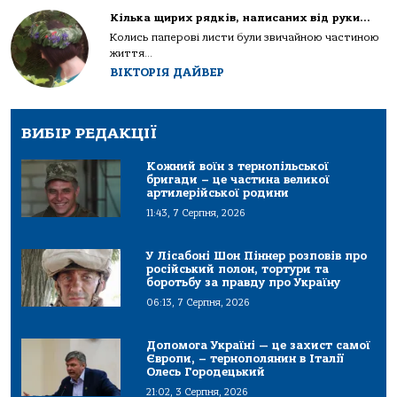
Кілька щирих рядків, написаних від руки…
Колись паперові листи були звичайною частиною
життя...
ВІКТОРІЯ ДАЙВЕР
ВИБІР РЕДАКЦІЇ
Кожний воїн з тернопільської
бригади – це частина великої
артилерійської родини
11:43, 7 Серпня, 2026
У Лісабоні Шон Піннер розповів про
російський полон, тортури та
боротьбу за правду про Україну
06:13, 7 Серпня, 2026
Допомога Україні — це захист самої
Європи, – тернополянин в Італії
Олесь Городецький
21:02, 3 Серпня, 2026