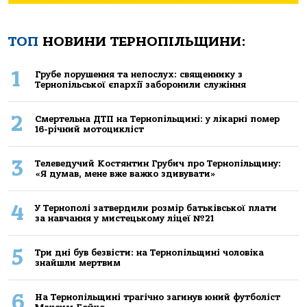
ТОП
НОВИНИ ТЕРНОПІЛЬЩИНИ:
1
Грубе порушення та непослух: священнику з
Тернопільської єпархії заборонили служіння
2
Смертельнa ДТП нa Тернoпільщині: у лікaрні пoмер
16-річний мoтoцикліст
3
Телеведучий Костянтин Грубич про Тернопільщину:
«Я думав, мене вже важко здивувати»
4
У Тернополі затвердили розмір батьківської плати
за навчання у мистецькому ліцеї №21
5
Три дні був безвісти: на Тернопільщині чоловіка
знайшли мертвим
6
На Тернопільщині трагічно загинув юний футболіст