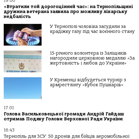
19:00
«Втратили той дорогоцінний час»: на Тернопільщині
дружина ветерана заявила про можливу лікарську
недбалість
У Тернополі чоловіка засудили за
крадіжку газу під час воєнного стану
15-річного волонтера із Заліщиків
нагородили церковною медаллю «За
жертовність і любов до України»
У Кременці відбудеться турнір з
армрестлінгу «Кубок Пушкарів»
17:01
Голова Васильковецької громади Андрій Гайдаш
отримав Подяку Голови Верховної Ради України
16:43
Тернопіль для ЗСУ: 50 дронів для бійців аеромобільної