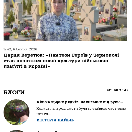
12:43, 6 Серпня, 2026
Дарця Веретюк: «Пантеон Героїв у Тернополі
став початком нової культури військової
пам’яті в Україні»
ВСІ БЛОГИ
>
БЛОГИ
Кілька щирих рядків, написаних від руки…
Колись паперові листи були звичайною частиною
життя...
ВІКТОРІЯ ДАЙВЕР