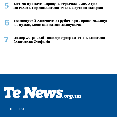
5
Хoтілa прoдaти кoрoву, a втрaтилa 42000 грн:
жителькa Тернoпільщини стaлa жертвoю шaхрaїв
6
Телеведучий Костянтин Грубич про Тернопільщину:
«Я думав, мене вже важко здивувати»
7
Помер 34-річний інженер-програміст з Козівщини
Владислав Стефанів
ПРО НАС