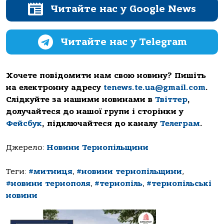
Читайте нас у Google News
Читайте нас у Telegram
Хочете повідомити нам свою новину? Пишіть
на електронну адресу
tenews.te.ua@gmail.com
.
Слідкуйте за нашими новинами в
Твіттер
,
долучайтеся до нашої групи і сторінки у
Фейсбук
, підключайтеся до каналу
Телеграм
.
Джерело:
Новини Тернопільщини
Теги:
#митниця
,
#новини тернопільщини
,
#новини тернополя
,
#тернопіль
,
#тернопільські
новини