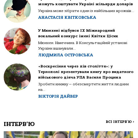
можуть коштувати Україні мільярди доларів
Україна може зібрати один із найбільших врожаїв...
АНАСТАСІЯ КВІТКОВСЬКА
У Мюнхені відбувся IX Міжнародний
вокальний конкурс імені Квітки Цісик
Мюнхен. Німеччина. В Консультаційній установі
України вшанували...
ЛЮДМИЛА ОСТРОВСЬКА
«Воскресіння через пів століття»: у
Тернополі презентували книгу про видатного
військового діяча УПА Василя Процюка
Зробити книжку — обезсмертити життя людини
на...
ВІКТОРІЯ ДАЙВЕР
ВСІ ІНТЕРВ'Ю
>
ІНТЕРВ'Ю