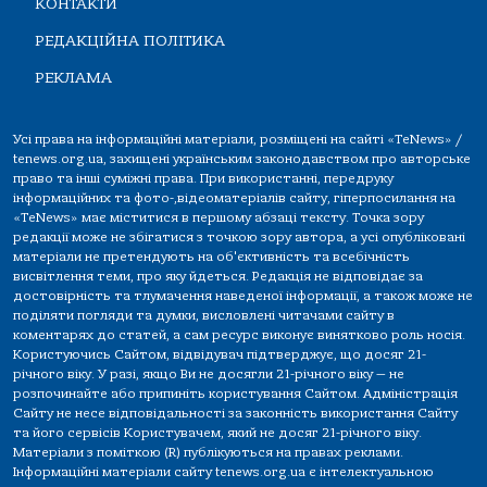
КОНТАКТИ
РЕДАКЦІЙНА ПОЛІТИКА
РЕКЛАМА
Усі права на інформаційні матеріали, розміщені на сайті «TeNews» /
tenews.org.ua, захищені українським законодавством про авторське
право та інші суміжні права. При використанні, передруку
інформаційних та фото-,відеоматеріалів сайту, гіперпосилання на
«TeNews» має міститися в першому абзаці тексту. Точка зору
редакції може не збігатися з точкою зору автора, а усі опубліковані
матеріали не претендують на об'єктивність та всебічність
висвітлення теми, про яку йдеться. Редакція не відповідає за
достовірність та тлумачення наведеної інформації, а також може не
поділяти погляди та думки, висловлені читачами сайту в
коментарях до статей, а сам ресурс виконує винятково роль носія.
Користуючись Сайтом, відвідувач підтверджує, що досяг 21-
річного віку. У разі, якщо Ви не досягли 21-річного віку — не
розпочинайте або припиніть користування Сайтом. Адміністрація
Сайту не несе відповідальності за законність використання Сайту
та його сервісів Користувачем, який не досяг 21-річного віку.
Матеріали з поміткою (R) публікуються на правах реклами.
Інформаційні матеріали сайту tenews.org.ua є інтелектуальною