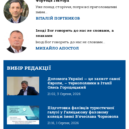
Фортеця Гектора
Уже понад сторіччя, попри всі приголомшливі
зміни...
ВІТАЛІЙ ПОРТНИКОВ
Іноді Бог говорить до нас не словами, а
знаками
Іноді Бог говорить до нас не словами...
МИХАЙЛО АПОСТОЛ
ВИБІР РЕДАКЦІЇ
Допомога Україні — це захист самої
Європи, – тернополянин в Італії
Олесь Городецький
21:02, 3 Серпня, 2026
Підготовка фахівців туристичної
галузі у Галицькому фаховому
коледж імені В’ячеслава Чорновола
21:16, 1 Серпня, 2026