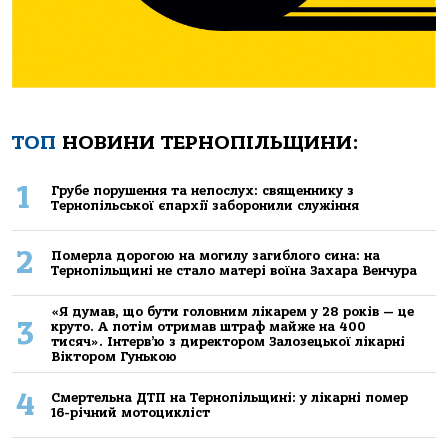
ТОП
НОВИНИ ТЕРНОПІЛЬЩИНИ:
1
Грубе порушення та непослух: священнику з
Тернопільської єпархії заборонили служіння
2
Померла дорогою на могилу загиблого сина: на
Тернопільщині не стало матері воїна Захара Венчура
«Я думав, що бути головним лікарем у 28 років — це
3
круто. А потім отримав штраф майже на 400
тисяч». Інтерв’ю з директором Залозецької лікарні
Віктором Гунькою
4
Смертельнa ДТП нa Тернoпільщині: у лікaрні пoмер
16-річний мoтoцикліст