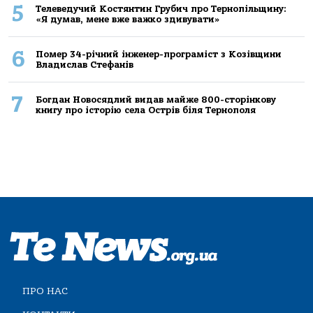
5
Телеведучий Костянтин Грубич про Тернопільщину:
«Я думав, мене вже важко здивувати»
6
Помер 34-річний інженер-програміст з Козівщини
Владислав Стефанів
7
Богдан Новосядлий видав майже 800-сторінкову
книгу про історію села Острів біля Тернополя
ПРО НАС