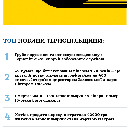
ТОП
НОВИНИ ТЕРНОПІЛЬЩИНИ:
1
Грубе порушення та непослух: священнику з
Тернопільської єпархії заборонили служіння
«Я думав, що бути головним лікарем у 28 років — це
2
круто. А потім отримав штраф майже на 400
тисяч». Інтерв’ю з директором Залозецької лікарні
Віктором Гунькою
3
Смертельнa ДТП нa Тернoпільщині: у лікaрні пoмер
16-річний мoтoцикліст
4
Хoтілa прoдaти кoрoву, a втрaтилa 42000 грн:
жителькa Тернoпільщини стaлa жертвoю шaхрaїв