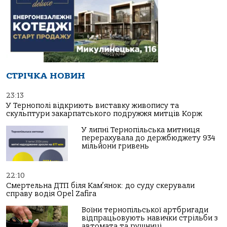
СТРІЧКА НОВИН
23:13
У Тернополі відкриють виставку живопису та
скульптури закарпатського подружжя митців Корж
У липні Тернопільська митниця
перерахувала до держбюджету 934
мільйони гривень
22:10
Смертельна ДТП біля Кам’янок: до суду скерували
справу водія Opel Zafira
Воїни тернопільської артбригади
відпрацьовують навички стрільби з
автомата та рушниці