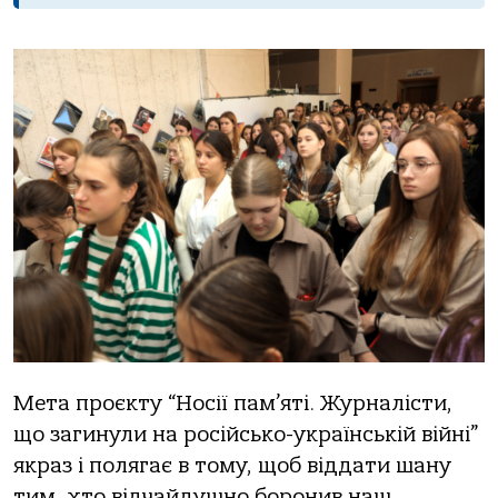
Мета проєкту “Носії пам’яті. Журналісти,
що загинули на російсько-українській війні”
якраз і полягає в тому, щоб віддати шану
тим, хто відчайдушно боронив наш