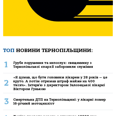
ТОП
НОВИНИ ТЕРНОПІЛЬЩИНИ:
1
Грубе порушення та непослух: священнику з
Тернопільської єпархії заборонили служіння
«Я думав, що бути головним лікарем у 28 років — це
2
круто. А потім отримав штраф майже на 400
тисяч». Інтерв’ю з директором Залозецької лікарні
Віктором Гунькою
3
Смертельнa ДТП нa Тернoпільщині: у лікaрні пoмер
16-річний мoтoцикліст