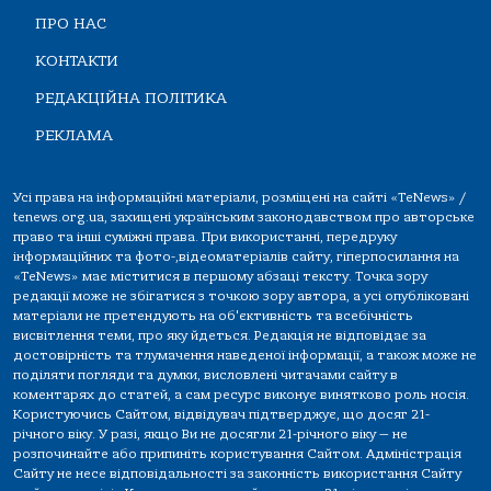
ПРО НАС
КОНТАКТИ
РЕДАКЦІЙНА ПОЛІТИКА
РЕКЛАМА
Усі права на інформаційні матеріали, розміщені на сайті «TeNews» /
tenews.org.ua, захищені українським законодавством про авторське
право та інші суміжні права. При використанні, передруку
інформаційних та фото-,відеоматеріалів сайту, гіперпосилання на
«TeNews» має міститися в першому абзаці тексту. Точка зору
редакції може не збігатися з точкою зору автора, а усі опубліковані
матеріали не претендують на об'єктивність та всебічність
висвітлення теми, про яку йдеться. Редакція не відповідає за
достовірність та тлумачення наведеної інформації, а також може не
поділяти погляди та думки, висловлені читачами сайту в
коментарях до статей, а сам ресурс виконує винятково роль носія.
Користуючись Сайтом, відвідувач підтверджує, що досяг 21-
річного віку. У разі, якщо Ви не досягли 21-річного віку — не
розпочинайте або припиніть користування Сайтом. Адміністрація
Сайту не несе відповідальності за законність використання Сайту