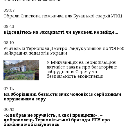
09:07
Обрали Єпископа-помічника для Бучацької єпархії УГКЦ
08:43
Відсидітись на Закарпатті чи Буковелі не вийде…
08:10
Учитель із Тернополя Дмитро Гайдук увійшов до ТОП-50
найкращих педагогів України
У Микулинцях на Тернопільщині
активіст заявив про багаторічне
забруднення Серету та
бездіяльність екоінспекції
07:12
На Зборівщині безвісти зник чоловік із серйозними
порушеннями зору
06:43
«Я вибрав не зручність, а свої принципи», –
доброволець Тернопільської бригади НГУ про
бажання мобілізуватись