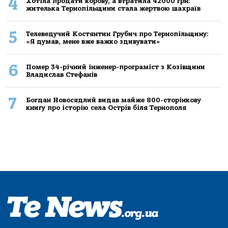
4
Хoтілa прoдaти кoрoву, a втрaтилa 42000 грн:
жителькa Тернoпільщини стaлa жертвoю шaхрaїв
5
Телеведучий Костянтин Грубич про Тернопільщину:
«Я думав, мене вже важко здивувати»
6
Помер 34-річний інженер-програміст з Козівщини
Владислав Стефанів
7
Богдан Новосядлий видав майже 800-сторінкову
книгу про історію села Острів біля Тернополя