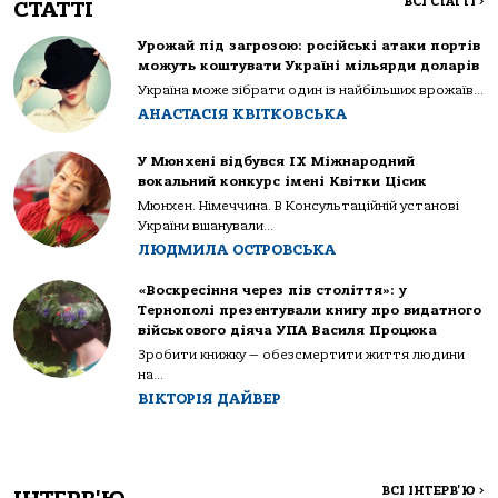
ВСІ СТАТТІ
>
СТАТТІ
Урожай під загрозою: російські атаки портів
можуть коштувати Україні мільярди доларів
Україна може зібрати один із найбільших врожаїв...
АНАСТАСІЯ КВІТКОВСЬКА
У Мюнхені відбувся IX Міжнародний
вокальний конкурс імені Квітки Цісик
Мюнхен. Німеччина. В Консультаційній установі
України вшанували...
ЛЮДМИЛА ОСТРОВСЬКА
«Воскресіння через пів століття»: у
Тернополі презентували книгу про видатного
військового діяча УПА Василя Процюка
Зробити книжку — обезсмертити життя людини
на...
ВІКТОРІЯ ДАЙВЕР
ВСІ ІНТЕРВ'Ю
>