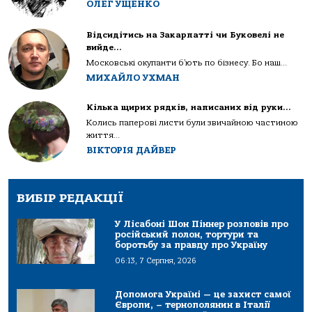
ОЛЕГ УЩЕНКО
Відсидітись на Закарпатті чи Буковелі не
вийде…
Московські окупанти б’ють по бізнесу. Бо наш...
МИХАЙЛО УХМАН
Кілька щирих рядків, написаних від руки…
Колись паперові листи були звичайною частиною
життя...
ВІКТОРІЯ ДАЙВЕР
ВИБІР РЕДАКЦІЇ
У Лісабоні Шон Піннер розповів про
російський полон, тортури та
боротьбу за правду про Україну
06:13, 7 Серпня, 2026
Допомога Україні — це захист самої
Європи, – тернополянин в Італії