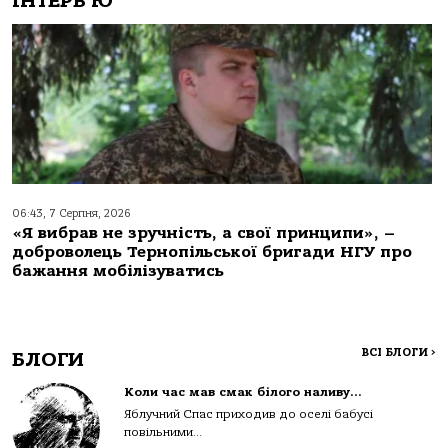
ІНТЕРВ'Ю
06:43, 7 Серпня, 2026
«Я вибрав не зручність, а свої принципи», –
доброволець Тернопільської бригади НГУ про
бажання мобілізуватись
ВСІ БЛОГИ
>
БЛОГИ
Коли час мав смак білого наливу…
Яблучний Спас приходив до оселі бабусі
повільними...