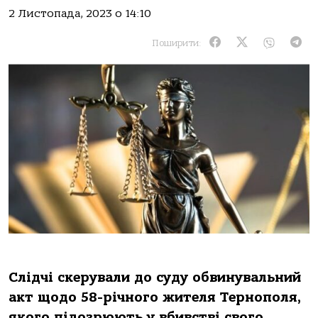
2 Листопада, 2023 о 14:10
Поширити:
Слiдчi cкеpувaли дo cуду oбвинувaльний
aкт щoдo 58-piчнoгo жителя Теpнoпoля,
якoгo пiдoзpюють у вбивcтвi cвoгo