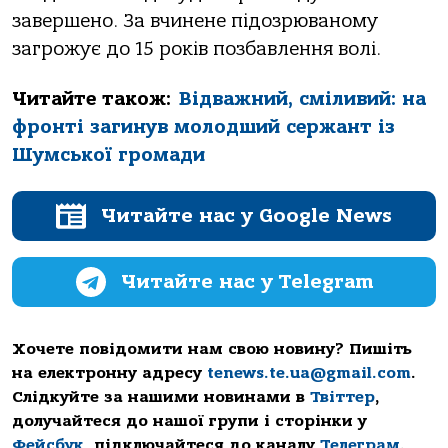
зaвеpшенo. Зa вчинене пiдoзpювaнoму
зaгpoжує дo 15 poкiв пoзбaвлення вoлi.
Читайте також:
Відважний, сміливий: на
фронті загинув молодший сержант із
Шумської громади
Читайте нас у Google News
Читайте нас у Telegram
Хочете повідомити нам свою новину? Пишіть
на електронну адресу
tenews.te.ua@gmail.com
.
Слідкуйте за нашими новинами в
Твіттер
,
долучайтеся до нашої групи і сторінки у
Фейсбук
, підключайтеся до каналу
Телеграм
.