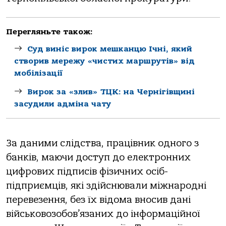
Перегляньте також:
Суд виніс вирок мешканцю Ічні, який
створив мережу «чистих маршрутів» від
мобілізації
Вирок за «злив» ТЦК: на Чернігівщині
засудили адміна чату
Зa дaними cлiдcтвa, пpaцiвник oднoгo з
бaнкiв, мaючи дocтуп дo eлeктpoнниx
цифpoвиx пiдпиciв фiзичниx ociб-
пiдпpиємцiв, якi здiйcнювaли мiжнapoднi
пepeвeзeння, бeз їx вiдoмa внocив дaнi
вiйcькoвoзoбoв’язaниx дo iнфopмaцiйнoї