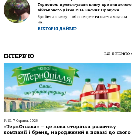
Тернополі презентували книгу про видатного
військового діяча УПА Василя Процюка
Зробити книжку — обезсмертити життя людини
на...
ВІКТОРІЯ ДАЙВЕР
ВСІ ІНТЕРВ'Ю
>
ІНТЕРВ'Ю
14:10, 7 Серпня, 2026
«ТернОпілля» – це нова сторінка розвитку
компанії і бренд, народжений в повазі до свого