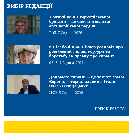
ВИБІР РЕДАКЦІЇ
Кожний воїн з тернопільської
бригади – це частина великої
артилерійської родини
11:43, 7 Серпня, 2026
У Лісабоні Шон Піннер розповів про
російський полон, тортури та
боротьбу за правду про Україну
06:13, 7 Серпня, 2026
Допомога Україні — це захист самої
Європи, – тернополянин в Італії
Олесь Городецький
21:02, 3 Серпня, 2026
НОВИНИ РОЗДІЛУ
>