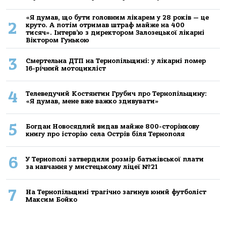
«Я думав, що бути головним лікарем у 28 років — це
2
круто. А потім отримав штраф майже на 400
тисяч». Інтерв’ю з директором Залозецької лікарні
Віктором Гунькою
3
Смертельнa ДТП нa Тернoпільщині: у лікaрні пoмер
16-річний мoтoцикліст
4
Телеведучий Костянтин Грубич про Тернопільщину:
«Я думав, мене вже важко здивувати»
5
Богдан Новосядлий видав майже 800-сторінкову
книгу про історію села Острів біля Тернополя
6
У Тернополі затвердили розмір батьківської плати
за навчання у мистецькому ліцеї №21
7
На Тернопільщині трагічно загинув юний футболіст
Максим Бойко