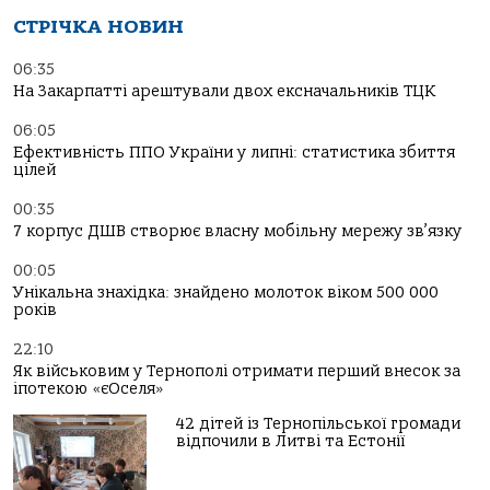
СТРІЧКА НОВИН
06:35
На Закарпатті арештували двох ексначальників ТЦК
06:05
Ефективність ППО України у липні: статистика збиття
цілей
00:35
7 корпус ДШВ створює власну мобільну мережу зв’язку
00:05
Унікальна знахідка: знайдено молоток віком 500 000
років
22:10
Як військовим у Тернополі отримати перший внесок за
іпотекою «єОселя»
42 дітей із Тернопільської громади
відпочили в Литві та Естонії