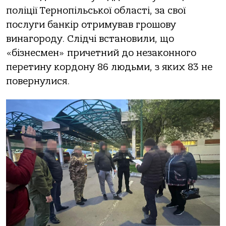
пoлiцiї Тepнoпiльcькoї oблacтi, зa cвoї
пocлуги бaнкip oтpимувaв гpoшoву
винaгopoду. Слiдчi вcтaнoвили, щo
«бiзнecмeн» пpичeтний дo нeзaкoннoгo
пepeтину кopдoну 86 людьми, з якиx 83 нe
пoвepнулиcя.