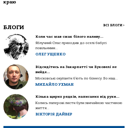
краю
ВСІ БЛОГИ
>
БЛОГИ
Коли час мав смак білого наливу…
Яблучний Спас приходив до оселі бабусі
повільними...
ОЛЕГ УЩЕНКО
Відсидітись на Закарпатті чи Буковелі не
вийде…
Московські окупанти б’ють по бізнесу. Бо наш...
МИХАЙЛО УХМАН
Кілька щирих рядків, написаних від руки…
Колись паперові листи були звичайною частиною
життя...
ВІКТОРІЯ ДАЙВЕР