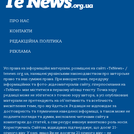
ПРО НАС
КОНТАКТИ
РЕДАКЦІЙНА ПОЛІТИКА
РЕКЛАМА
Усі права на інформаційні матеріали, розміщені на сайті «TeNews» /
tenews.org.ua, захищені українським законодавством про авторське
право та інші суміжні права. При використанні, передруку
інформаційних та фото-,відеоматеріалів сайту, гіперпосилання на
«TeNews» має міститися в першому абзаці тексту. Точка зору
редакції може не збігатися з точкою зору автора, а усі опубліковані
матеріали не претендують на об'єктивність та всебічність
висвітлення теми, про яку йдеться. Редакція не відповідає за
достовірність та тлумачення наведеної інформації, а також може не
поділяти погляди та думки, висловлені читачами сайту в
коментарях до статей, а сам ресурс виконує винятково роль носія.
Користуючись Сайтом, відвідувач підтверджує, що досяг 21-
річного віку. У разі, якщо Ви не досягли 21-річного віку — не