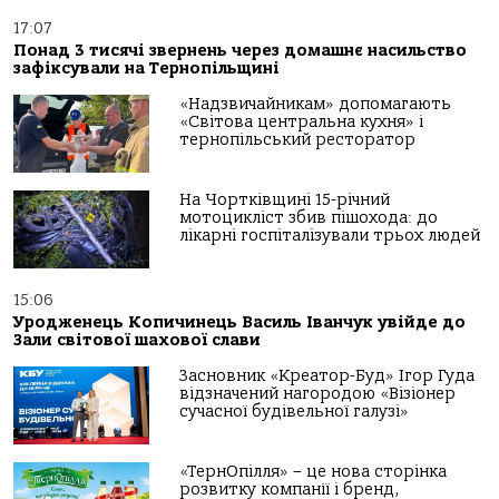
17:07
Понад 3 тисячі звернень через домашнє насильство
зафіксували на Тернопільщині
«Надзвичайникам» допомагають
«Світова центральна кухня» і
тернопільський ресторатор
На Чортківщині 15-річний
мотоцикліст збив пішохода: до
лікарні госпіталізували трьох людей
15:06
Уродженець Копичинець Василь Іванчук увійде до
Зали світової шахової слави
Засновник «Креатор-Буд» Ігор Гуда
відзначений нагородою «Візіонер
сучасної будівельної галузі»
«ТернОпілля» – це нова сторінка
розвитку компанії і бренд,