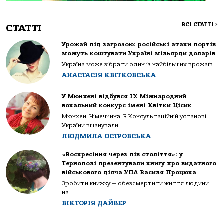
ВСІ СТАТТІ
>
СТАТТІ
Урожай під загрозою: російські атаки портів
можуть коштувати Україні мільярди доларів
Україна може зібрати один із найбільших врожаїв...
АНАСТАСІЯ КВІТКОВСЬКА
У Мюнхені відбувся IX Міжнародний
вокальний конкурс імені Квітки Цісик
Мюнхен. Німеччина. В Консультаційній установі
України вшанували...
ЛЮДМИЛА ОСТРОВСЬКА
«Воскресіння через пів століття»: у
Тернополі презентували книгу про видатного
військового діяча УПА Василя Процюка
Зробити книжку — обезсмертити життя людини
на...
ВІКТОРІЯ ДАЙВЕР