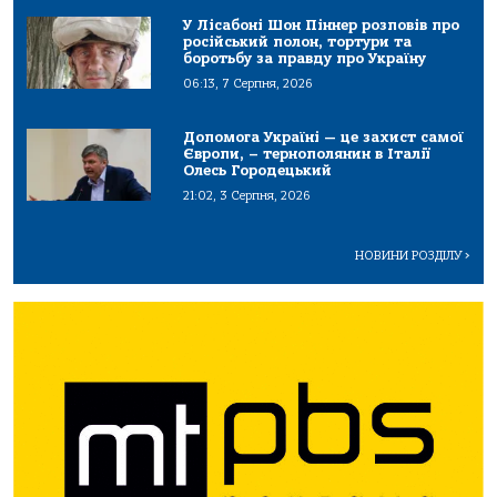
У Лісабоні Шон Піннер розповів про
російський полон, тортури та
боротьбу за правду про Україну
06:13, 7 Серпня, 2026
Допомога Україні — це захист самої
Європи, – тернополянин в Італії
Олесь Городецький
21:02, 3 Серпня, 2026
НОВИНИ РОЗДІЛУ
>