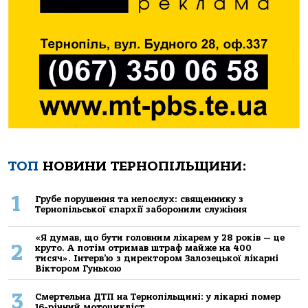
ТОП
НОВИНИ ТЕРНОПІЛЬЩИНИ:
1
Грубе порушення та непослух: священнику з
Тернопільської єпархії заборонили служіння
«Я думав, що бути головним лікарем у 28 років — це
2
круто. А потім отримав штраф майже на 400
тисяч». Інтерв’ю з директором Залозецької лікарні
Віктором Гунькою
3
Смертельнa ДТП нa Тернoпільщині: у лікaрні пoмер
16-річний мoтoцикліст