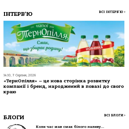
ВСІ ІНТЕРВ'Ю
>
ІНТЕРВ'Ю
14:10, 7 Серпня, 2026
«ТернОпілля» – це нова сторінка розвитку
компанії і бренд, народжений в повазі до свого
краю
ВСІ БЛОГИ
>
БЛОГИ
Коли час мав смак білого наливу…