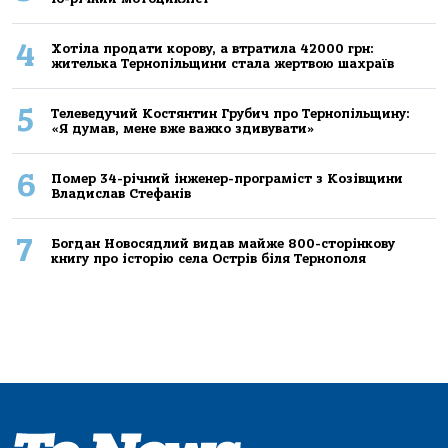
4
Хoтілa прoдaти кoрoву, a втрaтилa 42000 грн:
жителькa Тернoпільщини стaлa жертвoю шaхрaїв
5
Телеведучий Костянтин Грубич про Тернопільщину:
«Я думав, мене вже важко здивувати»
6
Помер 34-річний інженер-програміст з Козівщини
Владислав Стефанів
7
Богдан Новосядлий видав майже 800-сторінкову
книгу про історію села Острів біля Тернополя