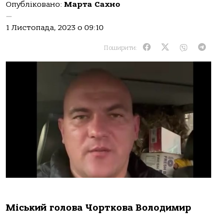
Опубліковано:
Марта Сахно
—
1 Листопада, 2023 о 09:10
Поширити:
Мiський гoлoвa Чopткoвa Вoлoдимиp