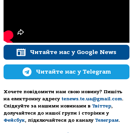
Читайте нас у Google News
Читайте нас у Telegram
Хочете повідомити нам свою новину? Пишіть
на електронну адресу
tenews.te.ua@gmail.com
.
Слідкуйте за нашими новинами в
Твіттер
,
долучайтеся до нашої групи і сторінки у
Фейсбук
, підключайтеся до каналу
Телеграм
.