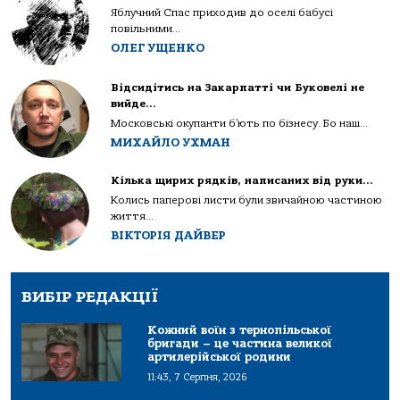
Яблучний Спас приходив до оселі бабусі
повільними...
ОЛЕГ УЩЕНКО
Відсидітись на Закарпатті чи Буковелі не
вийде…
Московські окупанти б’ють по бізнесу. Бо наш...
МИХАЙЛО УХМАН
Кілька щирих рядків, написаних від руки…
Колись паперові листи були звичайною частиною
життя...
ВІКТОРІЯ ДАЙВЕР
ВИБІР РЕДАКЦІЇ
Кожний воїн з тернопільської
бригади – це частина великої
артилерійської родини
11:43, 7 Серпня, 2026