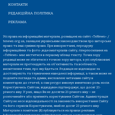
КОНТАКТИ
РЕДАКЦІЙНА ПОЛІТИКА
РЕКЛАМА
Усі права на інформаційні матеріали, розміщені на сайті «TeNews» /
tenews.org.ua, захищені українським законодавством про авторське
право та інші суміжні права. При використанні, передруку
інформаційних та фото-,відеоматеріалів сайту, гіперпосилання на
«TeNews» має міститися в першому абзаці тексту. Точка зору
редакції може не збігатися з точкою зору автора, а усі опубліковані
матеріали не претендують на об'єктивність та всебічність
висвітлення теми, про яку йдеться. Редакція не відповідає за
достовірність та тлумачення наведеної інформації, а також може не
поділяти погляди та думки, висловлені читачами сайту в
коментарях до статей, а сам ресурс виконує винятково роль носія.
Користуючись Сайтом, відвідувач підтверджує, що досяг 21-
річного віку. У разі, якщо Ви не досягли 21-річного віку — не
розпочинайте або припиніть користування Сайтом. Адміністрація
Сайту не несе відповідальності за законність використання Сайту
та його сервісів Користувачем, який не досяг 21-річного віку.
Матеріали з поміткою (R) публікуються на правах реклами.