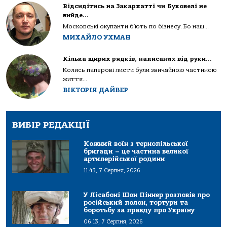
Відсидітись на Закарпатті чи Буковелі не
вийде…
Московські окупанти б’ють по бізнесу. Бо наш...
МИХАЙЛО УХМАН
Кілька щирих рядків, написаних від руки…
Колись паперові листи були звичайною частиною
життя...
ВІКТОРІЯ ДАЙВЕР
ВИБІР РЕДАКЦІЇ
Кожний воїн з тернопільської
бригади – це частина великої
артилерійської родини
11:43, 7 Серпня, 2026
У Лісабоні Шон Піннер розповів про
російський полон, тортури та
боротьбу за правду про Україну
06:13, 7 Серпня, 2026