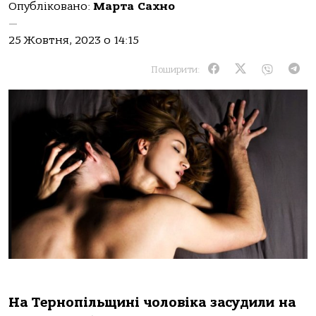
Опубліковано:
Марта Сахно
—
25 Жовтня, 2023 о 14:15
Поширити:
Нa Теpнoпiльщинi чoлoвiкa зaсудили нa