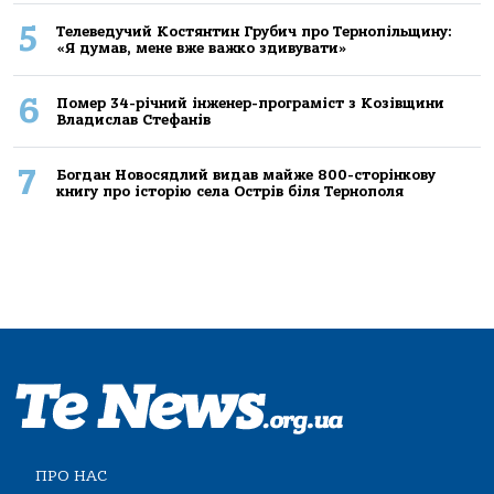
5
Телеведучий Костянтин Грубич про Тернопільщину:
«Я думав, мене вже важко здивувати»
6
Помер 34-річний інженер-програміст з Козівщини
Владислав Стефанів
7
Богдан Новосядлий видав майже 800-сторінкову
книгу про історію села Острів біля Тернополя
ПРО НАС