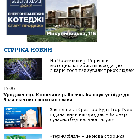
СТРІЧКА НОВИН
На Чортківщині 15-річний
мотоцикліст збив пішохода: до
лікарні госпіталізували трьох людей
15:06
Уродженець Копичинець Василь Іванчук увійде до
Зали світової шахової слави
Засновник «Креатор-Буд» Ігор Гуда
відзначений нагородою «Візіонер
сучасної будівельної галузі»
«ТернОпілля» – це нова сторінка