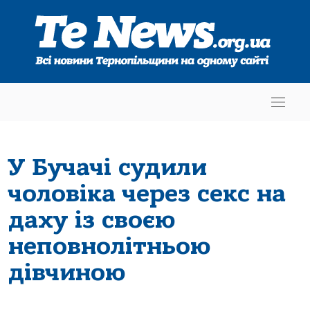
У Бучачі судили
чоловіка через секс на
даху із своєю
неповнолітньою
дівчиною