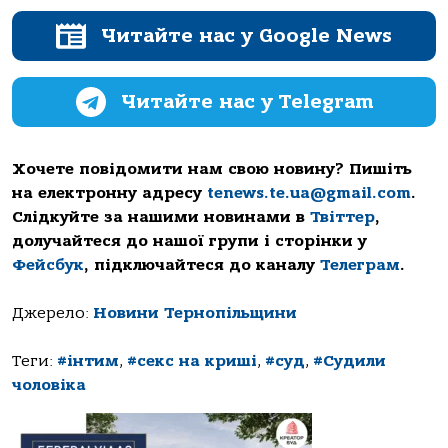
Читайте нас у Google News
Читайте нас у Telegram
Хочете повідомити нам свою новину? Пишіть
на електронну адресу
tenews.te.ua@gmail.com
.
Слідкуйте за нашими новинами в
Твіттер
,
долучайтеся до нашої групи і сторінки у
Фейсбук
, підключайтеся до каналу
Телеграм
.
Джерело:
Новини Тернопільщини
Теги:
#інтим
,
#секс на криші
,
#суд
,
#Судили
чоловіка