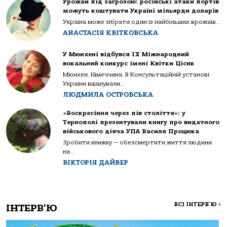
Урожай під загрозою: російські атаки портів
можуть коштувати Україні мільярди доларів
Україна може зібрати один із найбільших врожаїв...
АНАСТАСІЯ КВІТКОВСЬКА
У Мюнхені відбувся IX Міжнародний
вокальний конкурс імені Квітки Цісик
Мюнхен. Німеччина. В Консультаційній установі
України вшанували...
ЛЮДМИЛА ОСТРОВСЬКА
«Воскресіння через пів століття»: у
Тернополі презентували книгу про видатного
військового діяча УПА Василя Процюка
Зробити книжку — обезсмертити життя людини
на...
ВІКТОРІЯ ДАЙВЕР
ВСІ ІНТЕРВ'Ю
>
ІНТЕРВ'Ю