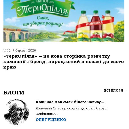
14:10, 7 Серпня, 2026
«ТернОпілля» – це нова сторінка розвитку
компанії і бренд, народжений в повазі до свого
краю
ВСІ БЛОГИ
>
БЛОГИ
Коли час мав смак білого наливу…
Яблучний Спас приходив до оселі бабусі
повільними...
ОЛЕГ УЩЕНКО