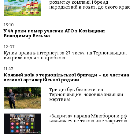
розвитку компанії і бренд,
народжений в повазі до свого краю
13:10
У 44 роки помер учасник АТО з Козівщини
Володимир Вельма
12:07
Купив права в інтернеті за 27 тисяч: на Тернопільщині
викрили водія з підробкою
11:43
Кожний воїн з тернопільської бригади – це частина
великої артилерійської родини
Три дні був безвісти: на
Тернопільщині чоловіка знайшли
мертвим
«Закрита» нарада Міноборони рф
виявилася не такою вже закритою