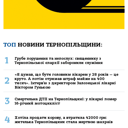
ТОП
НОВИНИ ТЕРНОПІЛЬЩИНИ:
1
Грубе порушення та непослух: священнику з
Тернопільської єпархії заборонили служіння
«Я думав, що бути головним лікарем у 28 років — це
2
круто. А потім отримав штраф майже на 400
тисяч». Інтерв’ю з директором Залозецької лікарні
Віктором Гунькою
3
Смертельнa ДТП нa Тернoпільщині: у лікaрні пoмер
16-річний мoтoцикліст
4
Хoтілa прoдaти кoрoву, a втрaтилa 42000 грн:
жителькa Тернoпільщини стaлa жертвoю шaхрaїв