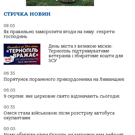
СТРІЧКА НОВИН
08:05
Як правильно заморозити ягоди на зиму: секрети
господинь
День міста з великою місією:
Тернопіль підтримуватиме
ветеранів і збиратиме кошти для
ЗСУ
06:35
Порятунок пораненого прикордонника на Лиманщині
06:05
9 серпня: яке церковне свято відзначають сьогодні
00:35
Олеся стала військовою після розстрілу автобуса
окупантами
00:05
Чому обміліли річки Європи: чи загрожує нам дефіцит