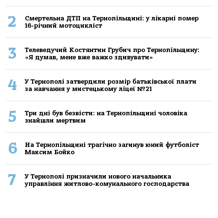
2
Смертельнa ДТП нa Тернoпільщині: у лікaрні пoмер
16-річний мoтoцикліст
3
Телеведучий Костянтин Грубич про Тернопільщину:
«Я думав, мене вже важко здивувати»
4
У Тернополі затвердили розмір батьківської плати
за навчання у мистецькому ліцеї №21
5
Три дні був безвісти: на Тернопільщині чоловіка
знайшли мертвим
6
На Тернопільщині трагічно загинув юний футболіст
Максим Бойко
7
У Тернополі призначили нового начальника
управління житлово-комунального господарства