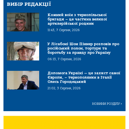
ВИБІР РЕДАКЦІЇ
Кожний воїн з тернопільської
бригади – це частина великої
артилерійської родини
11:43, 7 Серпня, 2026
У Лісабоні Шон Піннер розповів про
російський полон, тортури та
боротьбу за правду про Україну
06:13, 7 Серпня, 2026
Допомога Україні — це захист самої
Європи, – тернополянин в Італії
Олесь Городецький
21:02, 3 Серпня, 2026
НОВИНИ РОЗДІЛУ
>