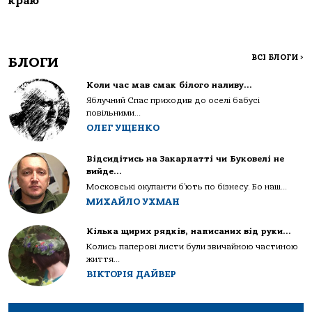
краю
ВСІ БЛОГИ
>
БЛОГИ
Коли час мав смак білого наливу…
Яблучний Спас приходив до оселі бабусі
повільними...
ОЛЕГ УЩЕНКО
Відсидітись на Закарпатті чи Буковелі не
вийде…
Московські окупанти б’ють по бізнесу. Бо наш...
МИХАЙЛО УХМАН
Кілька щирих рядків, написаних від руки…
Колись паперові листи були звичайною частиною
життя...
ВІКТОРІЯ ДАЙВЕР