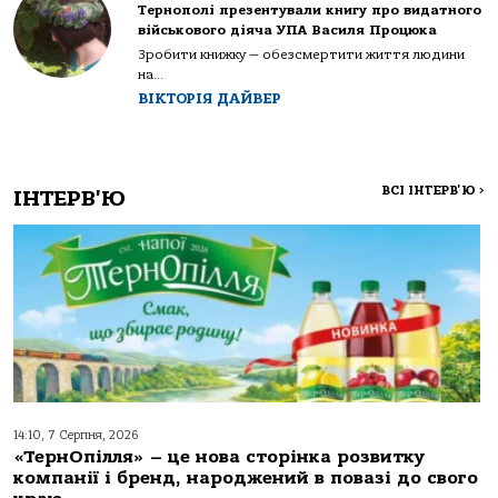
Тернополі презентували книгу про видатного
військового діяча УПА Василя Процюка
Зробити книжку — обезсмертити життя людини
на...
ВІКТОРІЯ ДАЙВЕР
ВСІ ІНТЕРВ'Ю
>
ІНТЕРВ'Ю
14:10, 7 Серпня, 2026
«ТернОпілля» – це нова сторінка розвитку
компанії і бренд, народжений в повазі до свого