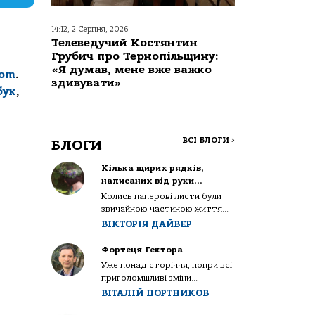
14:12, 2 Серпня, 2026
Телеведучий Костянтин
Грубич про Тернопільщину:
«Я думав, мене вже важко
com
.
здивувати»
бук
,
ВСІ БЛОГИ
>
БЛОГИ
Кілька щирих рядків,
написаних від руки…
Колись паперові листи були
звичайною частиною життя...
ВІКТОРІЯ ДАЙВЕР
Фортеця Гектора
Уже понад сторіччя, попри всі
приголомшливі зміни...
ВІТАЛІЙ ПОРТНИКОВ