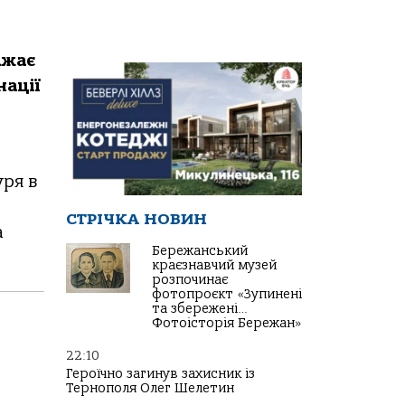
ажає
нації
уря в
СТРІЧКА НОВИН
а
Бережанський
краєзнавчий музей
розпочинає
фотопроєкт «Зупинені
та збережені…
Фотоісторія Бережан»
22:10
Героїчно загинув захисник із
Тернополя Олег Шелетин