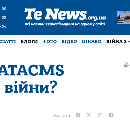
4.69
1.63
0.24
СТАТТІ
БЛОГИ
ФОТО
ВІДЕО
ЦІКАВО
ВІЙНА З
 ATACMS
 війни?
Поширити: