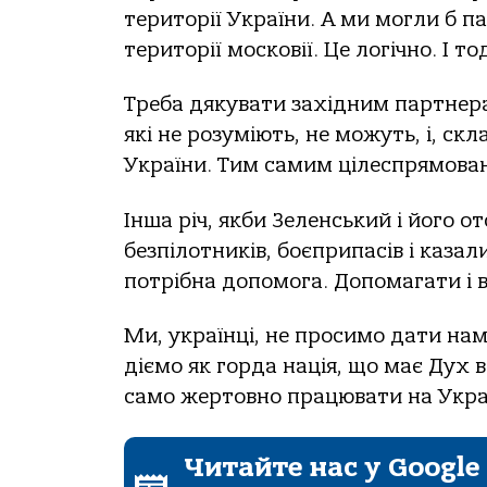
території України. А ми могли б 
території московії. Це логічно. І 
Треба дякувати західним партнерам
які не розуміють, не можуть, і, с
України. Тим самим цілеспрямован
Інша річ, якби Зеленський і його 
безпілотників, боєприпасів і каз
потрібна допомога. Допомагати і ви
Ми, українці, не просимо дати на
діємо як горда нація, що має Дух 
само жертовно працювати на Україн
Читайте нас у Google