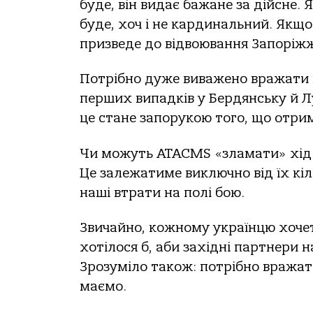
буде, він видає бажане за дійсне.
буде, хоч і не кардинальний. Якщ
призведе до відвоювання Запоріж
Потрібно дуже виважено вражати ц
перших випадків у Бердянську й Л
це стане запорукою того, що отри
Чи можуть ATACMS «зламати» хід 
Це залежатиме виключно від їх кіл
наші втрати на полі бою.
Звичайно, кожному українцю хоч
хотілося б, аби західні партнери 
Зрозуміло також: потрібно вражати
маємо.