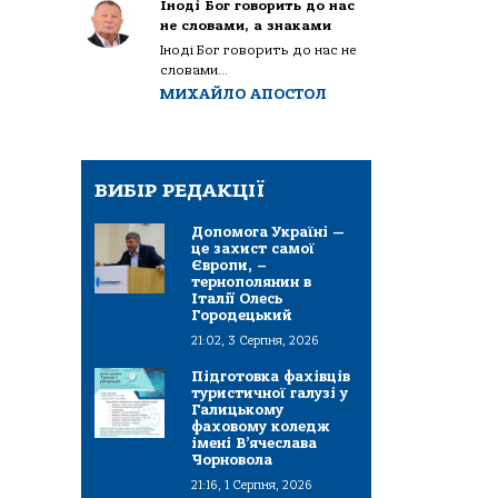
Іноді Бог говорить до нас
не словами, а знаками
Іноді Бог говорить до нас не
словами...
МИХАЙЛО АПОСТОЛ
ВИБІР РЕДАКЦІЇ
Допомога Україні —
це захист самої
Європи, –
тернополянин в
Італії Олесь
Городецький
21:02, 3 Серпня, 2026
Підготовка фахівців
туристичної галузі у
Галицькому
фаховому коледж
імені В’ячеслава
Чорновола
21:16, 1 Серпня, 2026