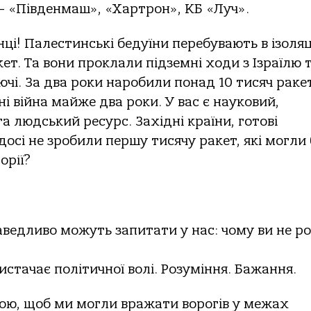
– «Південмаш», «Хартрон», КБ «Луч».
нці! Палестинські бедуїни перебувають в ізоляці
ет. Та вони проклали підземні ходи з Ізраїлю 
чі. За два роки наробили понад 10 тисяч раке
їні війна майже два роки. У вас є науковий,
а людський ресурс. Західні країни, готові
осі не зробили першу тисячу ракет, які могли 
орії?
аведливо можуть запитати у нас: чому ви не р
?
истачає політичної волі. Розуміння. Бажання.
ою, щоб ми могли вражати ворогів у межах