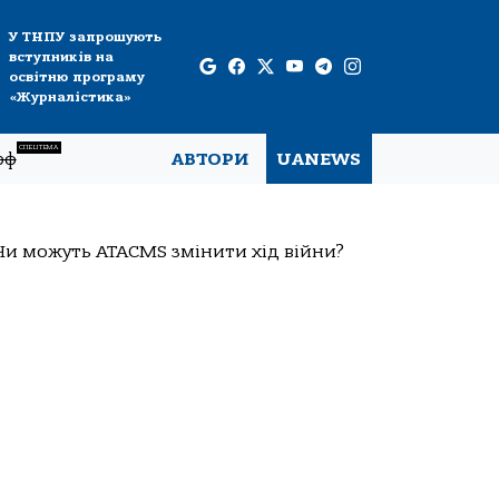
У ТНПУ запрошують
вступників на
освітню програму
«Журналістика»
СПЕЦТЕМА
рф
АВТОРИ
UANEWS