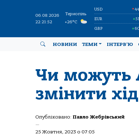
USD
4
▼
Тернопіль
06.08.2026
EUR
5
▲
22:21:53
+26°C
GBP
6
▲
НОВИНИ
ТЕМИ
ІНТЕРВ’Ю
Чи можуть
змінити хід
Опубліковано:
Павло Жебрівський
—
25 Жовтня, 2023 о 07:05