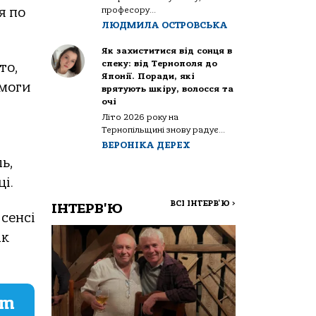
професору...
я по
ЛЮДМИЛА ОСТРОВСЬКА
Як захиститися від сонця в
спеку: від Тернополя до
то,
Японії. Поради, які
емоги
врятують шкіру, волосся та
очі
Літо 2026 року на
Тернопільщині знову радує...
ВЕРОНІКА ДЕРЕХ
ь,
і.
ВСІ ІНТЕРВ'Ю
>
ІНТЕРВ'Ю
сенсі
ак
am