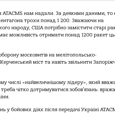
и ATACMS нам надали. За деякими даними, то 
Пентагона трохи понад 1 200. Зважаючи на
ого народу, США потрібно замістити старі ра
а має можливість отримати понад 1200 ракет ць
 оборону московитів на мелітопольсько-
ерченський міст та навіть звільнити Запоріж
му числі «найвеличнішому лідеру», який вваж
треба чітко дотримуватися зобов’язань: враж
їни.
ь у бойових діях після передачі Україні ATAC