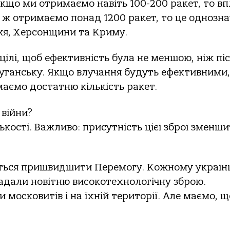
 Якщо ми отримаємо навіть 100-200 ракет, то в
о ж отримаємо понад 1200 ракет, то це однозн
жя, Херсонщини та Криму.
ілі, щоб ефективність була не меншою, ніж пі
уганську. Якщо влучання будуть ефективними,
маємо достатню кількість ракет.
війни?
ькості. Важливо: присутність цієї зброї зменши
еться пришвидшити Перемогу. Кожному украї
надали новітню високотехнологічну зброю.
 московитів і на їхній території. Але маємо, щ