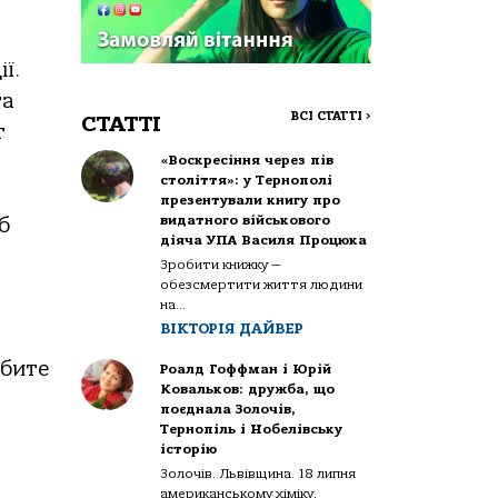
ї.
та
ВСІ СТАТТІ
>
СТАТТІ
т
«Воскресіння через пів
століття»: у Тернополі
презентували книгу про
видатного військового
б
діяча УПА Василя Процюка
Зробити книжку —
обезсмертити життя людини
на...
ВІКТОРІЯ ДАЙВЕР
обите
Роалд Гоффман і Юрій
Ковальков: дружба, що
поєднала Золочів,
Тернопіль і Нобелівську
історію
Золочів. Львівщина. 18 липня
американському хіміку,