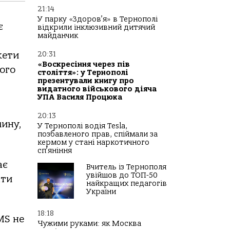
21:14
У парку «Здоров’я» в Тернополі
є
відкрили інклюзивний дитячий
майданчик
кети
20:31
«Воскресіння через пів
ого
століття»: у Тернополі
презентували книгу про
видатного військового діяча
УПА Василя Процюка
20:13
чину,
У Тернополі водія Tesla,
позбавленого прав, спіймали за
кермом у стані наркотичного
сп’яніння
ає
Вчитель із Тернополя
увійшов до ТОП-50
ати
найкращих педагогів
України
18:18
MS не
Чужими руками: як Москва