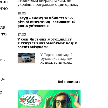
століттями вигравала там, де
плив
українці програвали один одному
ачно
18:09
Засудженому за вбивство 17-
річної випускниці залишили 15
років ув’язнення
сля
 то
17:03
У селі Чистилів мотоцикліст
зіткнувся з автомобілем: водія
госпіталізували
У Тернополі водій,
рухаючись заднім
ть
ходом, збив жінку
нцю
Всі новини
>
о