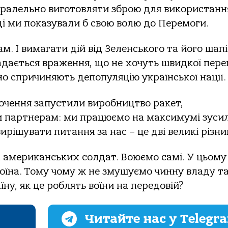
паралельно виготовляти зброю для використанн
тоді ми показували б свою волю до Перемоги.
. І вимагати дій від Зеленського та його шапі
кладається враження, що не хочуть швидкої пер
о спричиняють депопуляцію української нації.
оточення запустили виробництво ракет,
али партнерам: ми працюємо на максимумі зусил
рішувати питання за нас – це дві великі різниц
м американських солдат. Воюємо самі. У цьому 
воїна. Тому чому ж не змушуємо чинну владу т
у, як це роблять воїни на передовій?
Читайте нас у Telegr