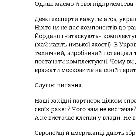
Однак маємо й свої підприємства 
Деякі експерти кажуть: агов, украї
Ніхто їм не дає компонентів до рак
Йорданії і «втаскують» комплектую
(хай навіть низької якості). В Укра
технічний, виробничий потенціал т
постачати комплектуючі. Чому ви д
вражати московитів на їхній терит
Слушні питання.
Наші західні партнери цілком спр
своїх ракет? Чого вам не вистачає
А не вистачає клепки у влади. Не в
Європейці й американці дають збр