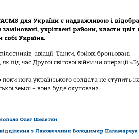
TACMS для України є надважливою і відобр
 заміновані, укріплені райони, класти цвіт 
 собі Україна.
пілотників, авіації. Танки, бойові броньовані
 як під час Другої світової війни чи операції «Б
бо поки нога українського солдата не ступить н
ької землі – вона буде окупована.
рнополя Олег Шелетин
 відділення з Лановеччини Володимир Паламарчук