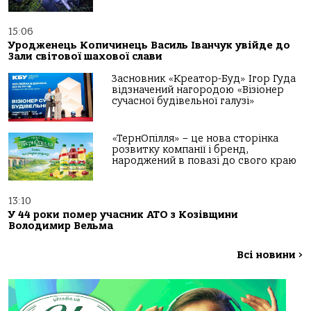
15:06
Уродженець Копичинець Василь Іванчук увійде до
Зали світової шахової слави
Засновник «Креатор-Буд» Ігор Гуда
відзначений нагородою «Візіонер
сучасної будівельної галузі»
«ТернОпілля» – це нова сторінка
розвитку компанії і бренд,
народжений в повазі до свого краю
13:10
У 44 роки помер учасник АТО з Козівщини
Володимир Вельма
Всі новини
>