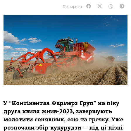
Поширити:
У “Контінентал Фармерз Груп” на піку
друга хвиля жнив-2023, завершують
молотити соняшник, сою та гречку. Уже
розпочали збір кукурудзи — під ці пізні