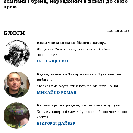
компанії і бренд, народжений в повазі до свого
краю
ВСІ БЛОГИ
>
БЛОГИ
Коли час мав смак білого наливу…
Яблучний Спас приходив до оселі бабусі
повільними...
ОЛЕГ УЩЕНКО
Відсидітись на Закарпатті чи Буковелі не
вийде…
Московські окупанти б’ють по бізнесу. Бо наш...
МИХАЙЛО УХМАН
Кілька щирих рядків, написаних від руки…
Колись паперові листи були звичайною частиною
життя...
ВІКТОРІЯ ДАЙВЕР