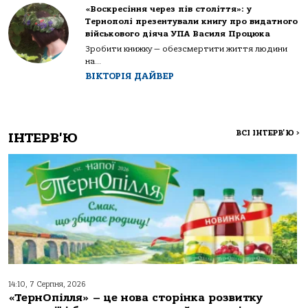
«Воскресіння через пів століття»: у
Тернополі презентували книгу про видатного
військового діяча УПА Василя Процюка
Зробити книжку — обезсмертити життя людини
на...
ВІКТОРІЯ ДАЙВЕР
ВСІ ІНТЕРВ'Ю
>
ІНТЕРВ'Ю
14:10, 7 Серпня, 2026
«ТернОпілля» – це нова сторінка розвитку