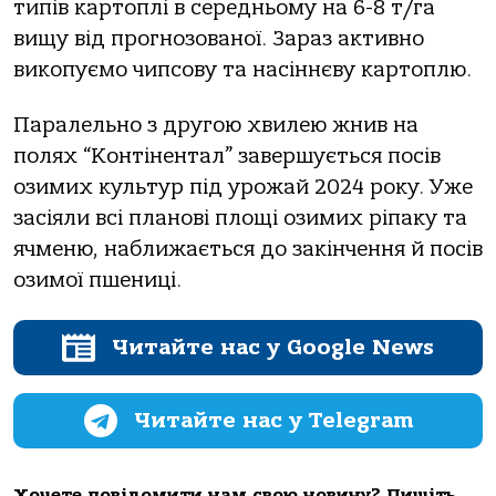
типів картоплі в середньому на 6-8 т/га
вищу від прогнозованої. Зараз активно
викопуємо чипсову та насіннєву картоплю.
Паралельно з другою хвилею жнив на
полях “Контінентал” завершується посів
озимих культур під урожай 2024 року. Уже
засіяли всі планові площі озимих ріпаку та
ячменю, наближається до закінчення й посів
озимої пшениці.
Читайте нас у Google News
Читайте нас у Telegram
Хочете повідомити нам свою новину? Пишіть