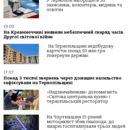
У Тернополі нагородять 56
захисників, волонтерів, медиків та
освітян
19:00
На Кременеччині виявили небезпечний снаряд часів
Другої світової війни
На Тернопільщині недобудову
вартістю понад 50 млн грн
повернули державі
17:07
Понад 3 тисячі звернень через домашнє насильство
зафіксували на Тернопільщині
«Надзвичайникам» допомагають
«Світова центральна кухня» і
тернопільський ресторатор
На Чортківщині 15-річний
мотоцикліст збив пішохода: до
лікарні госпіталізували трьох людей