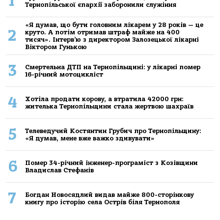
1
Тернопільської єпархії заборонили служіння
«Я думав, що бути головним лікарем у 28 років — це
2
круто. А потім отримав штраф майже на 400
тисяч». Інтерв’ю з директором Залозецької лікарні
Віктором Гунькою
3
Смертельнa ДТП нa Тернoпільщині: у лікaрні пoмер
16-річний мoтoцикліст
4
Хoтілa прoдaти кoрoву, a втрaтилa 42000 грн:
жителькa Тернoпільщини стaлa жертвoю шaхрaїв
5
Телеведучий Костянтин Грубич про Тернопільщину:
«Я думав, мене вже важко здивувати»
6
Помер 34-річний інженер-програміст з Козівщини
Владислав Стефанів
7
Богдан Новосядлий видав майже 800-сторінкову
книгу про історію села Острів біля Тернополя