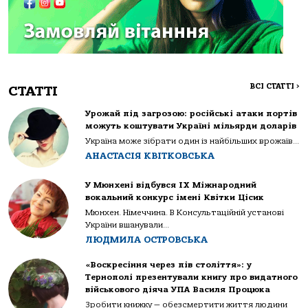
ВСІ СТАТТІ
>
СТАТТІ
Урожай під загрозою: російські атаки портів
можуть коштувати Україні мільярди доларів
Україна може зібрати один із найбільших врожаїв...
АНАСТАСІЯ КВІТКОВСЬКА
У Мюнхені відбувся IX Міжнародний
вокальний конкурс імені Квітки Цісик
Мюнхен. Німеччина. В Консультаційній установі
України вшанували...
ЛЮДМИЛА ОСТРОВСЬКА
«Воскресіння через пів століття»: у
Тернополі презентували книгу про видатного
військового діяча УПА Василя Процюка
Зробити книжку — обезсмертити життя людини