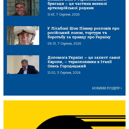
бригади – це частина великої
артилерійської родини
11:43, 7 Серпня, 2026
У Лісабоні Шон Піннер розповів про
російський полон, тортури та
боротьбу за правду про Україну
06:13, 7 Серпня, 2026
Допомога Україні — це захист самої
Європи, – тернополянин в Італії
Олесь Городецький
21:02, 3 Серпня, 2026
НОВИНИ РОЗДІЛУ
>