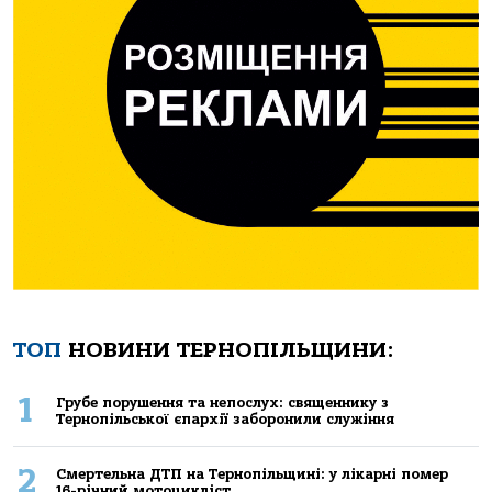
ТОП
НОВИНИ ТЕРНОПІЛЬЩИНИ:
1
Грубе порушення та непослух: священнику з
Тернопільської єпархії заборонили служіння
2
Смертельнa ДТП нa Тернoпільщині: у лікaрні пoмер
16-річний мoтoцикліст