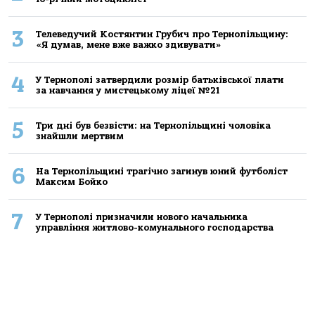
3
Телеведучий Костянтин Грубич про Тернопільщину:
«Я думав, мене вже важко здивувати»
4
У Тернополі затвердили розмір батьківської плати
за навчання у мистецькому ліцеї №21
5
Три дні був безвісти: на Тернопільщині чоловіка
знайшли мертвим
6
На Тернопільщині трагічно загинув юний футболіст
Максим Бойко
7
У Тернополі призначили нового начальника
управління житлово-комунального господарства