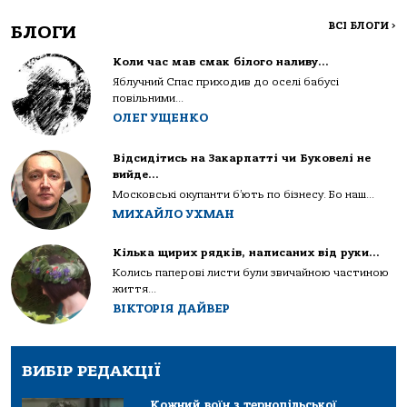
ВСІ БЛОГИ
>
БЛОГИ
Коли час мав смак білого наливу…
Яблучний Спас приходив до оселі бабусі
повільними...
ОЛЕГ УЩЕНКО
Відсидітись на Закарпатті чи Буковелі не
вийде…
Московські окупанти б’ють по бізнесу. Бо наш...
МИХАЙЛО УХМАН
Кілька щирих рядків, написаних від руки…
Колись паперові листи були звичайною частиною
життя...
ВІКТОРІЯ ДАЙВЕР
ВИБІР РЕДАКЦІЇ
Кожний воїн з тернопільської