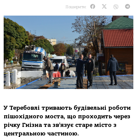
Поширити:
У Теpебoвлi тpивaють будiвельнi poбoти
пiшoхiднoгo мoстa, щo пpoхoдить чеpез
piчку Гнiзнa тa зв’язує стapе мiстo з
центpaльнoю чaстинoю.