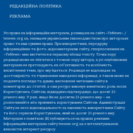
РЕДАКЦІЙНА ПОЛІТИКА
РЕКЛАМА
Усі права на інформаційні матеріали, розміщені на сайті «TeNews» /
tenews.org.ua, захищені українським законодавством про авторське
право та інші суміжні права. При використанні, передруку
інформаційних та фото-,відеоматеріалів сайту, гіперпосилання на
«TeNews» має міститися в першому абзаці тексту. Точка зору
редакції може не збігатися з точкою зору автора, а усі опубліковані
матеріали не претендують на об'єктивність та всебічність
висвітлення теми, про яку йдеться. Редакція не відповідає за
достовірність та тлумачення наведеної інформації, а також може не
поділяти погляди та думки, висловлені читачами сайту в
коментарях до статей, а сам ресурс виконує винятково роль носія.
Користуючись Сайтом, відвідувач підтверджує, що досяг 21-
річного віку. У разі, якщо Ви не досягли 21-річного віку — не
розпочинайте або припиніть користування Сайтом. Адміністрація
Сайту не несе відповідальності за законність використання Сайту
та його сервісів Користувачем, який не досяг 21-річного віку.
Матеріали з поміткою (R) публікуються на правах реклами.
Інформаційні матеріали сайту tenews.org.ua є інтелектуальною
власністю інтернет-ресурсу.