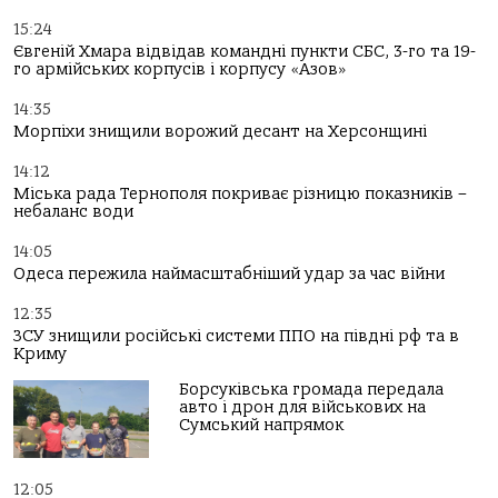
15:24
Євгеній Хмара відвідав командні пункти СБС, 3-го та 19-
го армійських корпусів і корпусу «Азов»
14:35
Морпіхи знищили ворожий десант на Херсонщині
14:12
Міська рада Тернополя покриває різницю показників –
небаланс води
14:05
Одеса пережила наймасштабніший удар за час війни
12:35
ЗСУ знищили російські системи ППО на півдні рф та в
Криму
Борсуківська громада передала
авто і дрон для військових на
Сумський напрямок
12:05