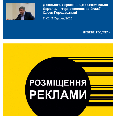
Допомога Україні — це захист самої
Європи, – тернополянин в Італії
Олесь Городецький
21:02, 3 Серпня, 2026
НОВИНИ РОЗДІЛУ
>