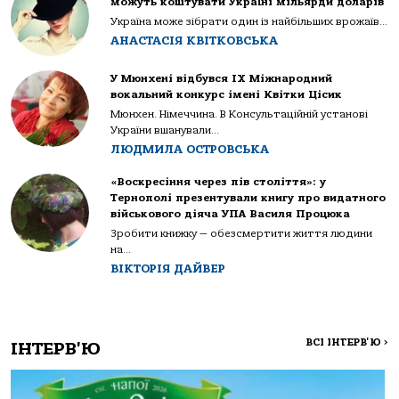
можуть коштувати Україні мільярди доларів
Україна може зібрати один із найбільших врожаїв...
АНАСТАСІЯ КВІТКОВСЬКА
У Мюнхені відбувся IX Міжнародний
вокальний конкурс імені Квітки Цісик
Мюнхен. Німеччина. В Консультаційній установі
України вшанували...
ЛЮДМИЛА ОСТРОВСЬКА
«Воскресіння через пів століття»: у
Тернополі презентували книгу про видатного
військового діяча УПА Василя Процюка
Зробити книжку — обезсмертити життя людини
на...
ВІКТОРІЯ ДАЙВЕР
ВСІ ІНТЕРВ'Ю
>
ІНТЕРВ'Ю