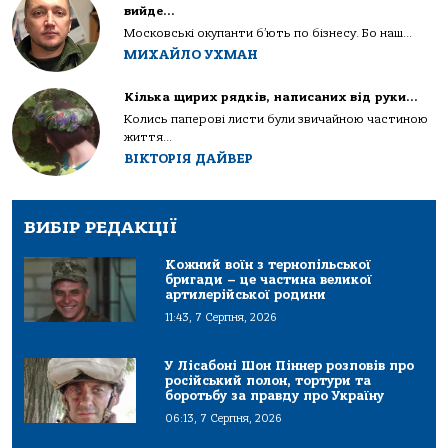
вийде…
Московські окупанти б’ють по бізнесу. Бо наш...
МИХАЙЛО УХМАН
Кілька щирих рядків, написаних від руки…
Колись паперові листи були звичайною частиною
життя...
ВІКТОРІЯ ДАЙВЕР
ВИБІР РЕДАКЦІЇ
Кожний воїн з тернопільської
бригади – це частина великої
артилерійської родини
11:43, 7 Серпня, 2026
У Лісабоні Шон Піннер розповів про
російський полон, тортури та
боротьбу за правду про Україну
06:13, 7 Серпня, 2026