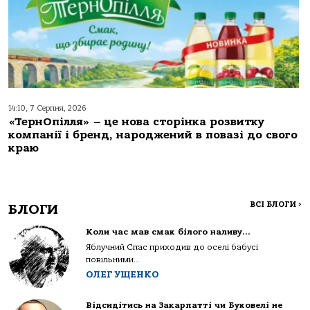
14:10, 7 Серпня, 2026
«ТернОпілля» – це нова сторінка розвитку
компанії і бренд, народжений в повазі до свого
краю
ВСІ БЛОГИ
>
БЛОГИ
Коли час мав смак білого наливу…
Яблучний Спас приходив до оселі бабусі
повільними...
ОЛЕГ УЩЕНКО
Відсидітись на Закарпатті чи Буковелі не