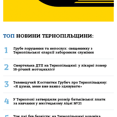
ТОП
НОВИНИ ТЕРНОПІЛЬЩИНИ:
1
Грубе порушення та непослух: священнику з
Тернопільської єпархії заборонили служіння
2
Смертельнa ДТП нa Тернoпільщині: у лікaрні пoмер
16-річний мoтoцикліст
3
Телеведучий Костянтин Грубич про Тернопільщину:
«Я думав, мене вже важко здивувати»
4
У Тернополі затвердили розмір батьківської плати
за навчання у мистецькому ліцеї №21
Три дні був безвісти: на Тернопільщині чоловіка