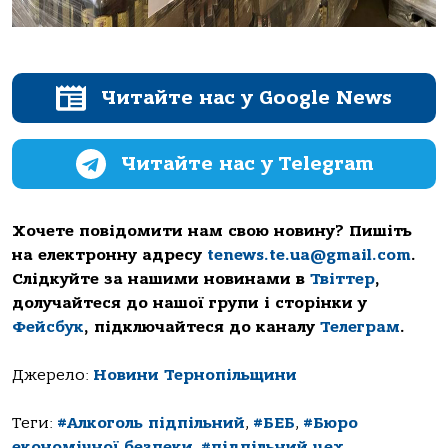
Читайте нас у Google News
Читайте нас у Telegram
Хочете повідомити нам свою новину? Пишіть
на електронну адресу
tenews.te.ua@gmail.com
.
Слідкуйте за нашими новинами в
Твіттер
,
долучайтеся до нашої групи і сторінки у
Фейсбук
, підключайтеся до каналу
Телеграм
.
Джерело:
Новини Тернопільщини
Теги:
#Алкоголь підпільний
,
#БЕБ
,
#Бюро
економічної безпеки
,
#підпільний цех