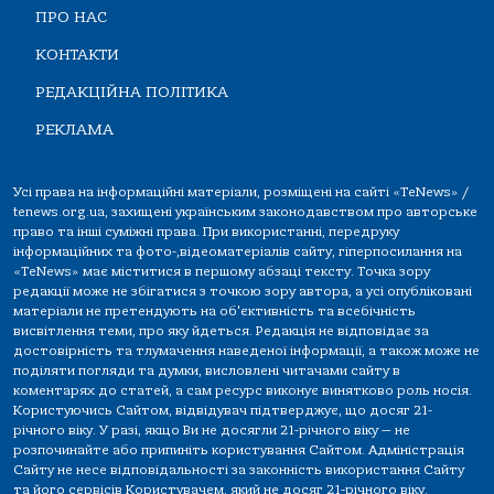
ПРО НАС
КОНТАКТИ
РЕДАКЦІЙНА ПОЛІТИКА
РЕКЛАМА
Усі права на інформаційні матеріали, розміщені на сайті «TeNews» /
tenews.org.ua, захищені українським законодавством про авторське
право та інші суміжні права. При використанні, передруку
інформаційних та фото-,відеоматеріалів сайту, гіперпосилання на
«TeNews» має міститися в першому абзаці тексту. Точка зору
редакції може не збігатися з точкою зору автора, а усі опубліковані
матеріали не претендують на об'єктивність та всебічність
висвітлення теми, про яку йдеться. Редакція не відповідає за
достовірність та тлумачення наведеної інформації, а також може не
поділяти погляди та думки, висловлені читачами сайту в
коментарях до статей, а сам ресурс виконує винятково роль носія.
Користуючись Сайтом, відвідувач підтверджує, що досяг 21-
річного віку. У разі, якщо Ви не досягли 21-річного віку — не
розпочинайте або припиніть користування Сайтом. Адміністрація
Сайту не несе відповідальності за законність використання Сайту
та його сервісів Користувачем, який не досяг 21-річного віку.