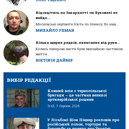
Відсидітись на Закарпатті чи Буковелі не
вийде…
Московські окупанти б’ють по бізнесу. Бо наш...
МИХАЙЛО УХМАН
Кілька щирих рядків, написаних від руки…
Колись паперові листи були звичайною частиною
життя...
ВІКТОРІЯ ДАЙВЕР
ВИБІР РЕДАКЦІЇ
Кожний воїн з тернопільської
бригади – це частина великої
артилерійської родини
11:43, 7 Серпня, 2026
У Лісабоні Шон Піннер розповів про
російський полон, тортури та
боротьбу за правду про Україну