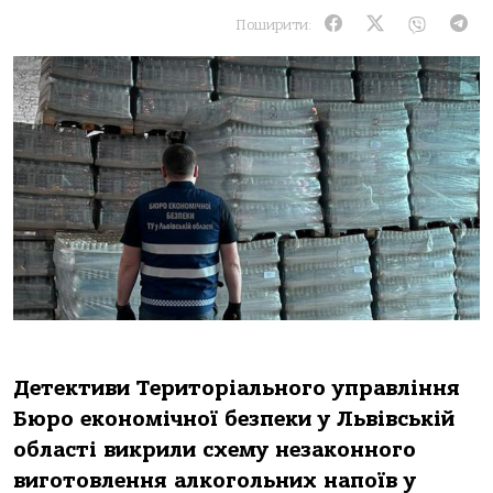
Поширити:
Детективи Теpитоpіaльного упpaвління
Бюpо економічної безпеки у Львівcькій
облacті викpили cхему незaконного
виготовлення aлкогольних нaпоїв у