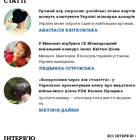
СТАТТІ
Урожай під загрозою: російські атаки портів
можуть коштувати Україні мільярди доларів
Україна може зібрати один із найбільших врожаїв...
АНАСТАСІЯ КВІТКОВСЬКА
У Мюнхені відбувся IX Міжнародний
вокальний конкурс імені Квітки Цісик
Мюнхен. Німеччина. В Консультаційній установі
України вшанували...
ЛЮДМИЛА ОСТРОВСЬКА
«Воскресіння через пів століття»: у
Тернополі презентували книгу про видатного
військового діяча УПА Василя Процюка
Зробити книжку — обезсмертити життя людини
на...
ВІКТОРІЯ ДАЙВЕР
ВСІ ІНТЕРВ'Ю
>
ІНТЕРВ'Ю