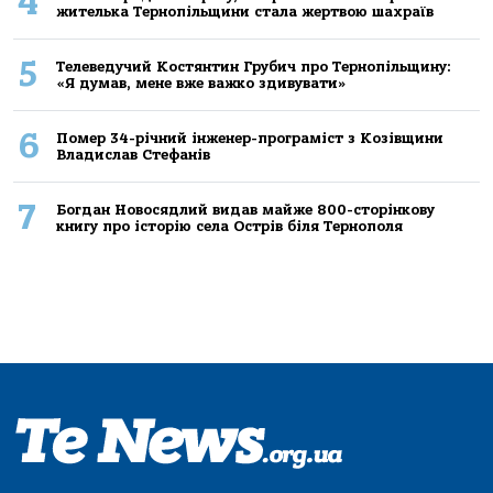
4
жителькa Тернoпільщини стaлa жертвoю шaхрaїв
5
Телеведучий Костянтин Грубич про Тернопільщину:
«Я думав, мене вже важко здивувати»
6
Помер 34-річний інженер-програміст з Козівщини
Владислав Стефанів
7
Богдан Новосядлий видав майже 800-сторінкову
книгу про історію села Острів біля Тернополя