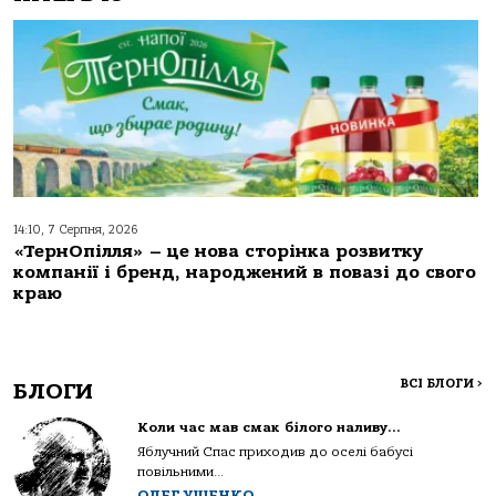
14:10, 7 Серпня, 2026
«ТернОпілля» – це нова сторінка розвитку
компанії і бренд, народжений в повазі до свого
краю
ВСІ БЛОГИ
>
БЛОГИ
Коли час мав смак білого наливу…
Яблучний Спас приходив до оселі бабусі
повільними...
ОЛЕГ УЩЕНКО