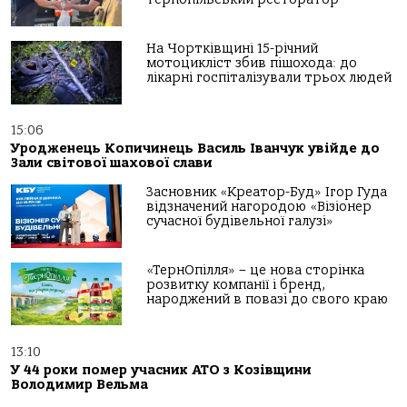
На Чортківщині 15-річний
мотоцикліст збив пішохода: до
лікарні госпіталізували трьох людей
15:06
Уродженець Копичинець Василь Іванчук увійде до
Зали світової шахової слави
Засновник «Креатор-Буд» Ігор Гуда
відзначений нагородою «Візіонер
сучасної будівельної галузі»
«ТернОпілля» – це нова сторінка
розвитку компанії і бренд,
народжений в повазі до свого краю
13:10
У 44 роки помер учасник АТО з Козівщини
Володимир Вельма