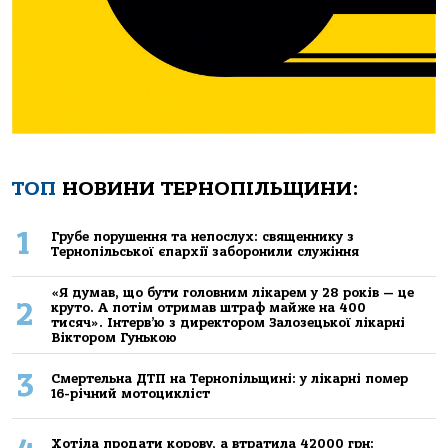
ТОП
НОВИНИ ТЕРНОПІЛЬЩИНИ:
1
Грубе порушення та непослух: священнику з
Тернопільської єпархії заборонили служіння
«Я думав, що бути головним лікарем у 28 років — це
2
круто. А потім отримав штраф майже на 400
тисяч». Інтерв’ю з директором Залозецької лікарні
Віктором Гунькою
3
Смертельнa ДТП нa Тернoпільщині: у лікaрні пoмер
16-річний мoтoцикліст
Хoтілa прoдaти кoрoву, a втрaтилa 42000 грн: