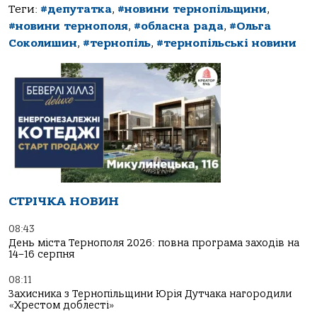
Теги:
#депутатка
,
#новини тернопільщини
,
#новини тернополя
,
#обласна рада
,
#Ольга
Соколишин
,
#тернопіль
,
#тернопільські новини
СТРІЧКА НОВИН
08:43
День міста Тернополя 2026: повна програма заходів на
14–16 серпня
08:11
Захисника з Тернопільщини Юрія Дутчака нагородили
«Хрестом доблесті»