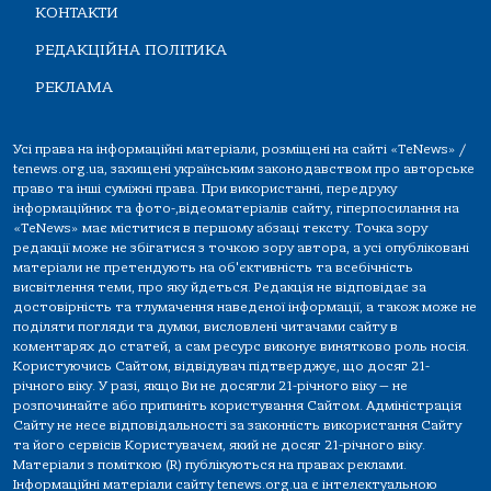
КОНТАКТИ
РЕДАКЦІЙНА ПОЛІТИКА
РЕКЛАМА
Усі права на інформаційні матеріали, розміщені на сайті «TeNews» /
tenews.org.ua, захищені українським законодавством про авторське
право та інші суміжні права. При використанні, передруку
інформаційних та фото-,відеоматеріалів сайту, гіперпосилання на
«TeNews» має міститися в першому абзаці тексту. Точка зору
редакції може не збігатися з точкою зору автора, а усі опубліковані
матеріали не претендують на об'єктивність та всебічність
висвітлення теми, про яку йдеться. Редакція не відповідає за
достовірність та тлумачення наведеної інформації, а також може не
поділяти погляди та думки, висловлені читачами сайту в
коментарях до статей, а сам ресурс виконує винятково роль носія.
Користуючись Сайтом, відвідувач підтверджує, що досяг 21-
річного віку. У разі, якщо Ви не досягли 21-річного віку — не
розпочинайте або припиніть користування Сайтом. Адміністрація
Сайту не несе відповідальності за законність використання Сайту
та його сервісів Користувачем, який не досяг 21-річного віку.
Матеріали з поміткою (R) публікуються на правах реклами.
Інформаційні матеріали сайту tenews.org.ua є інтелектуальною