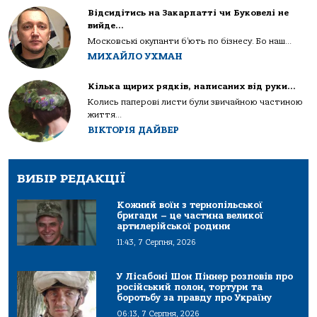
Відсидітись на Закарпатті чи Буковелі не
вийде…
Московські окупанти б’ють по бізнесу. Бо наш...
МИХАЙЛО УХМАН
Кілька щирих рядків, написаних від руки…
Колись паперові листи були звичайною частиною
життя...
ВІКТОРІЯ ДАЙВЕР
ВИБІР РЕДАКЦІЇ
Кожний воїн з тернопільської
бригади – це частина великої
артилерійської родини
11:43, 7 Серпня, 2026
У Лісабоні Шон Піннер розповів про
російський полон, тортури та
боротьбу за правду про Україну
06:13, 7 Серпня, 2026