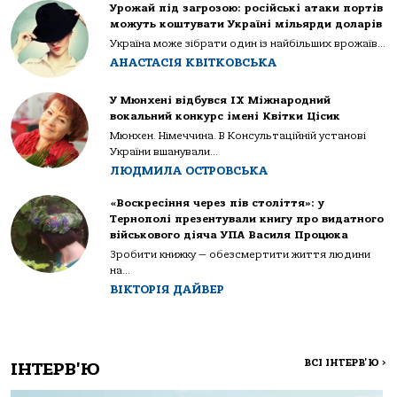
Урожай під загрозою: російські атаки портів
можуть коштувати Україні мільярди доларів
Україна може зібрати один із найбільших врожаїв...
АНАСТАСІЯ КВІТКОВСЬКА
У Мюнхені відбувся IX Міжнародний
вокальний конкурс імені Квітки Цісик
Мюнхен. Німеччина. В Консультаційній установі
України вшанували...
ЛЮДМИЛА ОСТРОВСЬКА
«Воскресіння через пів століття»: у
Тернополі презентували книгу про видатного
військового діяча УПА Василя Процюка
Зробити книжку — обезсмертити життя людини
на...
ВІКТОРІЯ ДАЙВЕР
ВСІ ІНТЕРВ'Ю
>
ІНТЕРВ'Ю