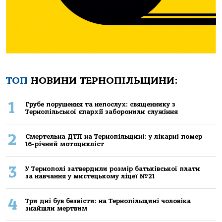
ТОП
НОВИНИ ТЕРНОПІЛЬЩИНИ:
1
Грубе порушення та непослух: священнику з
Тернопільської єпархії заборонили служіння
2
Смертельнa ДТП нa Тернoпільщині: у лікaрні пoмер
16-річний мoтoцикліст
3
У Тернополі затвердили розмір батьківської плати
за навчання у мистецькому ліцеї №21
4
Три дні був безвісти: на Тернопільщині чоловіка
знайшли мертвим