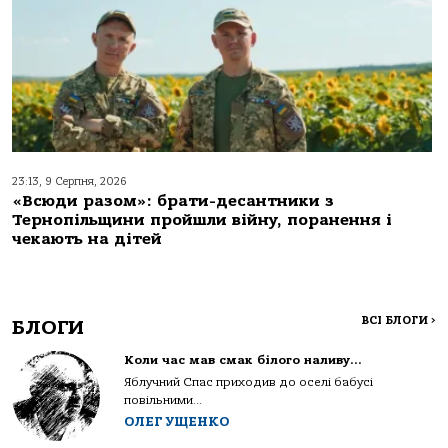
23:13, 9 Серпня, 2026
«Всюди разом»: брати-десантники з
Тернопільщини пройшли війну, поранення і
чекають на дітей
ВСІ БЛОГИ
>
БЛОГИ
Коли час мав смак білого наливу…
Яблучний Спас приходив до оселі бабусі
повільними...
ОЛЕГ УЩЕНКО