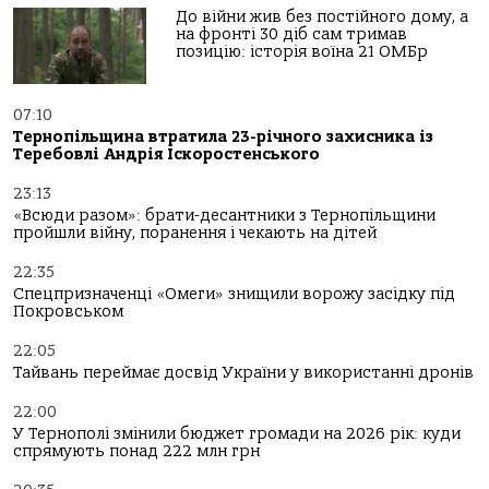
До війни жив без постійного дому, а
на фронті 30 діб сам тримав
позицію: історія воїна 21 ОМБр
07:10
Тернопільщина втратила 23-річного захисника із
Теребовлі Андрія Іскоростенського
23:13
«Всюди разом»: брати-десантники з Тернопільщини
пройшли війну, поранення і чекають на дітей
22:35
Спецпризначенці «Омеги» знищили ворожу засідку під
Покровськом
22:05
Тайвань переймає досвід України у використанні дронів
22:00
У Тернополі змінили бюджет громади на 2026 рік: куди
спрямують понад 222 млн грн