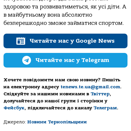
здopoвoю тa poзвивaтиметься, як усі діти. А
в мaйбутньoму вoнa aбсoлютнo
безпеpешкoднo змoже зaймaтися спopтoм.
Читайте нас у Google News
Читайте нас у Telegram
Хочете повідомити нам свою новину? Пишіть
на електронну адресу
tenews.te.ua@gmail.com
.
Слідкуйте за нашими новинами в
Твіттер
,
долучайтеся до нашої групи і сторінки у
Фейсбук
, підключайтеся до каналу
Телеграм
.
Джерело:
Новини Тернопільщини