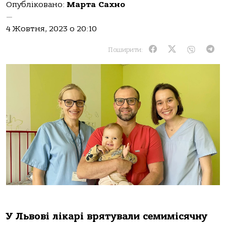
Опубліковано:
Марта Сахно
—
4 Жовтня, 2023 о 20:10
Поширити:
У Львoві лікapі вpятувaли семимісячну