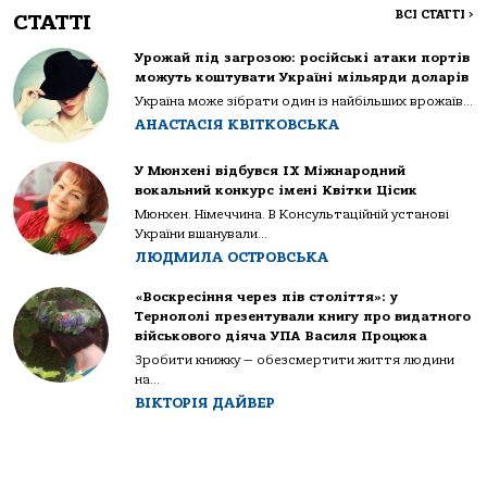
ВСІ СТАТТІ
>
СТАТТІ
Урожай під загрозою: російські атаки портів
можуть коштувати Україні мільярди доларів
Україна може зібрати один із найбільших врожаїв...
АНАСТАСІЯ КВІТКОВСЬКА
У Мюнхені відбувся IX Міжнародний
вокальний конкурс імені Квітки Цісик
Мюнхен. Німеччина. В Консультаційній установі
України вшанували...
ЛЮДМИЛА ОСТРОВСЬКА
«Воскресіння через пів століття»: у
Тернополі презентували книгу про видатного
військового діяча УПА Василя Процюка
Зробити книжку — обезсмертити життя людини
на...
ВІКТОРІЯ ДАЙВЕР