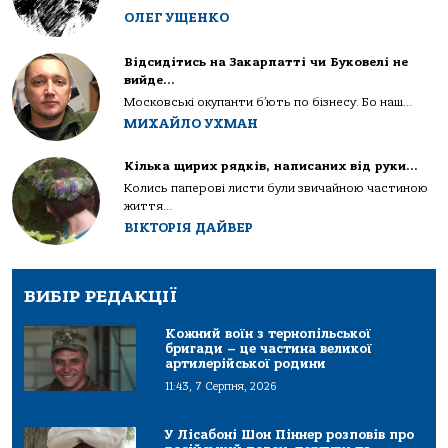
ОЛЕГ УЩЕНКО
Відсидітись на Закарпатті чи Буковелі не
вийде…
Московські окупанти б’ють по бізнесу. Бо наш...
МИХАЙЛО УХМАН
Кілька щирих рядків, написаних від руки…
Колись паперові листи були звичайною частиною
життя...
ВІКТОРІЯ ДАЙВЕР
ВИБІР РЕДАКЦІЇ
Кожний воїн з тернопільської
бригади – це частина великої
артилерійської родини
11:43, 7 Серпня, 2026
У Лісабоні Шон Піннер розповів про