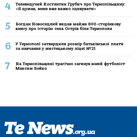
4
Телеведучий Костянтин Грубич про Тернопільщину:
«Я думав, мене вже важко здивувати»
5
Богдан Новосядлий видав майже 800-сторінкову
книгу про історію села Острів біля Тернополя
6
У Тернополі затвердили розмір батьківської плати
за навчання у мистецькому ліцеї №21
7
На Тернопільщині трагічно загинув юний футболіст
Максим Бойко