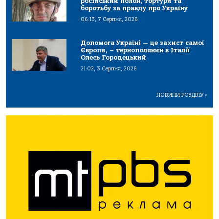
російський полон, тортури та
боротьбу за правду про Україну
06:13, 7 Серпня, 2026
Допомога Україні — це захист самої
Європи, – тернополянин в Італії
Олесь Городецький
21:02, 3 Серпня, 2026
НОВИНИ РОЗДІЛУ
>