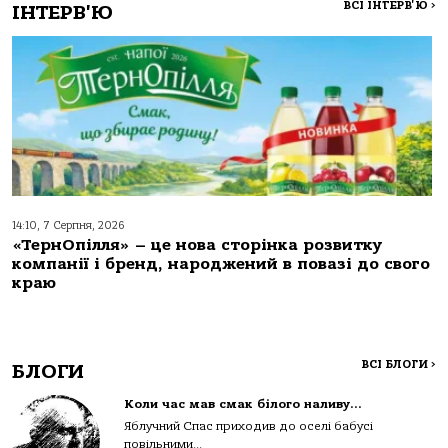
ВСІ ІНТЕРВ'Ю
>
ІНТЕРВ'Ю
14:10, 7 Серпня, 2026
«ТернОпілля» – це нова сторінка розвитку
компанії і бренд, народжений в повазі до свого
краю
ВСІ БЛОГИ
>
БЛОГИ
Коли час мав смак білого наливу…
Яблучний Спас приходив до оселі бабусі
повільними...