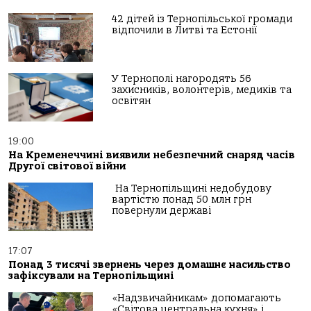
42 дітей із Тернопільської громади
відпочили в Литві та Естонії
У Тернополі нагородять 56
захисників, волонтерів, медиків та
освітян
19:00
На Кременеччині виявили небезпечний снаряд часів
Другої світової війни
На Тернопільщині недобудову
вартістю понад 50 млн грн
повернули державі
17:07
Понад 3 тисячі звернень через домашнє насильство
зафіксували на Тернопільщині
«Надзвичайникам» допомагають
«Світова центральна кухня» і