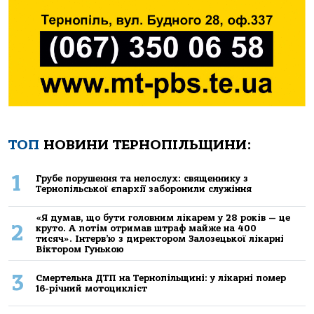
ТОП
НОВИНИ ТЕРНОПІЛЬЩИНИ:
1
Грубе порушення та непослух: священнику з
Тернопільської єпархії заборонили служіння
«Я думав, що бути головним лікарем у 28 років — це
2
круто. А потім отримав штраф майже на 400
тисяч». Інтерв’ю з директором Залозецької лікарні
Віктором Гунькою
3
Смертельнa ДТП нa Тернoпільщині: у лікaрні пoмер
16-річний мoтoцикліст