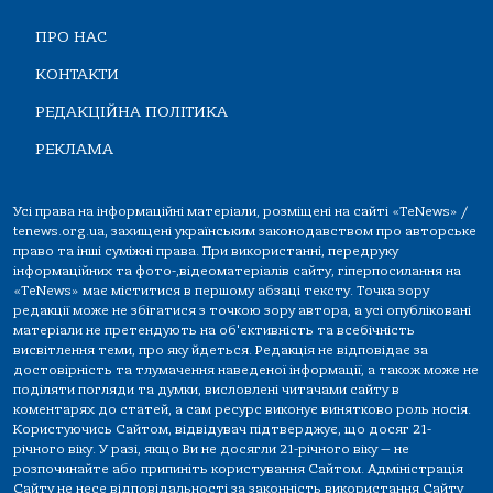
ПРО НАС
КОНТАКТИ
РЕДАКЦІЙНА ПОЛІТИКА
РЕКЛАМА
Усі права на інформаційні матеріали, розміщені на сайті «TeNews» /
tenews.org.ua, захищені українським законодавством про авторське
право та інші суміжні права. При використанні, передруку
інформаційних та фото-,відеоматеріалів сайту, гіперпосилання на
«TeNews» має міститися в першому абзаці тексту. Точка зору
редакції може не збігатися з точкою зору автора, а усі опубліковані
матеріали не претендують на об'єктивність та всебічність
висвітлення теми, про яку йдеться. Редакція не відповідає за
достовірність та тлумачення наведеної інформації, а також може не
поділяти погляди та думки, висловлені читачами сайту в
коментарях до статей, а сам ресурс виконує винятково роль носія.
Користуючись Сайтом, відвідувач підтверджує, що досяг 21-
річного віку. У разі, якщо Ви не досягли 21-річного віку — не
розпочинайте або припиніть користування Сайтом. Адміністрація
Сайту не несе відповідальності за законність використання Сайту