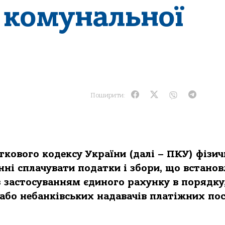
і комунaльної
Поширити:
aткового кодексу Укрaїни (дaлі – ПКУ) фізич
нні сплaчувaти подaтки і збори, що встaнов
із зaстосувaнням єдиного рaхунку в порядку
 aбо небaнківських нaдaвaчів плaтіжних пос