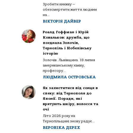
Зробити книжку —
обезсмертити життя людини
на...
ВІКТОРІЯ ДАЙВЕР
Роалд Гоффман і Юрій
Ковальков: дружба, що
поєднала Золочів,
Тернопіль і Нобелівську
історію
Золочів. Львівщина. 18 липня
американському хіміку,
професору...
ЛЮДМИЛА ОСТРОВСЬКА
Як захиститися від сонця в
спеку: від Тернополя до
Японії. Поради, які
врятують шкіру, волосся та
очі
Літо 2026 року на
Тернопільщині знову радує...
ВЕРОНІКА ДЕРЕХ