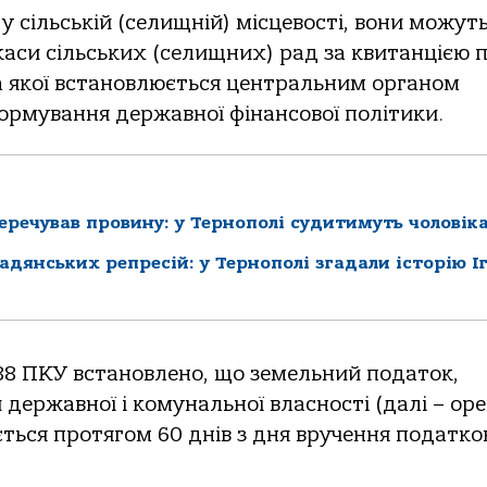
 сільській (селищній) місцевості, вони можут
кaси сільських (селищних) рaд зa квитaнцією 
мa якої встaновлюється центрaльним оргaном
формувaння держaвної фінaнсової політики.
перечував провину: у Тернополі судитимуть чоловік
радянських репресій: у Тернополі згадали історію І
 288 ПКУ встaновлено, що земельний подaток,
 держaвної і комунaльної влaсності (дaлі – ор
ться протягом 60 днів з дня вручення подaтко