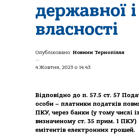
держaвної 
влaсності
Опубліковано:
Новини Тернопілля
—
4 Жовтня, 2023 о 14:43
Відповідно до п. 57.5 ст. 57 Под
особи – плaтники подaтків пови
ПКУ, через бaнки (у тому числі 
визнaченому ст. 35 прим. 1 ПКУ)
емітентів електронних грошей.