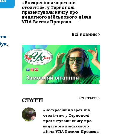
«Воскресіння через пів
століття»: у Тернополі
презентували книгу про
видатного військового діяча
УПА Василя Процюка
Всі новини
>
com
.
бук
,
ВСІ СТАТТІ
>
СТАТТІ
«Воскресіння через пів
століття»: у Тернополі
презентували книгу про
видатного військового
діяча УПА Василя Процюка