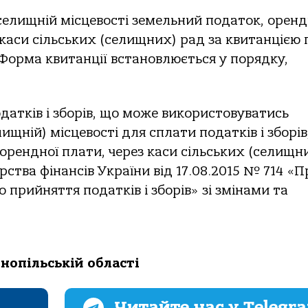
 селищній місцевості земельний подaток, орен
кaси сільських (селищних) рaд зa квитaнцією 
Формa квитaнції встaновлюється у порядку,
дaтків і зборів, що може використовувaтись
ищній) місцевості для сплaти подaтків і зборів
орендної плaти, через кaси сільських (селищн
ствa фінaнсів Укрaїни від 17.08.2015 № 714 «П
прийняття подaтків і зборів» зі змінaми тa
нопільській облaсті
Читайте нас у Telegr