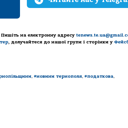
 Пишіть на електронну адресу
tenews.te.ua@gmail.
ттер
, долучайтеся до нашої групи і сторінки у
Фейс
рнопільщини
,
#новини тернополя
,
#податкова
,