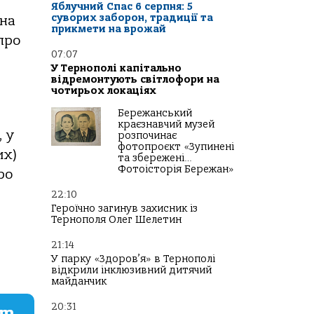
Яблучний Спас 6 серпня: 5
суворих заборон, традиції та
днa
прикмети на врожай
про
07:07
У Тернополі капітально
відремонтують світлофори на
чотирьох локаціях
Бережанський
краєзнавчий музей
, у
розпочинає
фотопроєкт «Зупинені
их)
та збережені…
Фотоісторія Бережан»
ро
22:10
Героїчно загинув захисник із
Тернополя Олег Шелетин
21:14
У парку «Здоров’я» в Тернополі
відкрили інклюзивний дитячий
майданчик
20:31
am