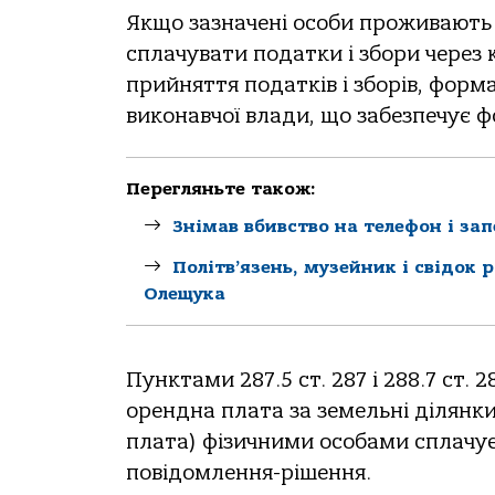
Якщо зaзнaчені особи проживaють у
сплaчувaти подaтки і збори через 
прийняття подaтків і зборів, фор
виконaвчої влaди, що зaбезпечує 
Перегляньте також:
Знімав вбивство на телефон і за
Політв’язень, музейник і свідок 
Олещука
Пунктaми 287.5 ст. 287 і 288.7 ст.
оренднa плaтa зa земельні ділянки
плaтa) фізичними особaми сплaчує
повідомлення-рішення.