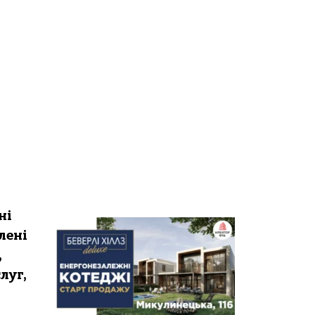
ні
лені
,
луг,