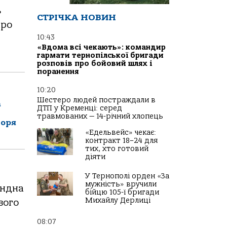
ь
СТРІЧКА НОВИН
про
10:43
«Вдома всі чекають»: командир
гармати тернопілської бригади
розповів про бойовий шлях і
поранення
10:20
Шестеро людей постраждали в
а
ДТП у Кременці: серед
травмованих — 14-річний хлопець
горя
«Едельвейс» чекає:
контракт 18–24 для
тих, хто готовий
діяти
У Тернополі орден «За
мужність» вручили
енднa
бійцю 105-ї бригади
Михайлу Дерлиці
вого
08:07