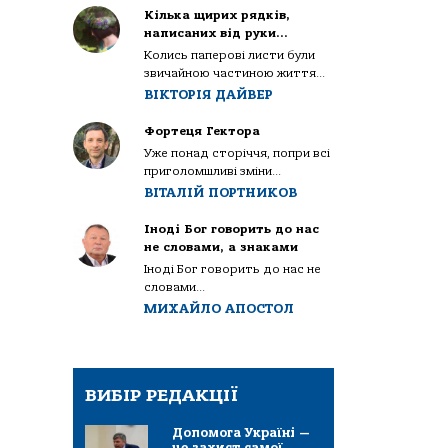
Кілька щирих рядків,
написаних від руки…
Колись паперові листи були
звичайною частиною життя...
ВІКТОРІЯ ДАЙВЕР
Фортеця Гектора
Уже понад сторіччя, попри всі
приголомшливі зміни...
ВІТАЛІЙ ПОРТНИКОВ
Іноді Бог говорить до нас
не словами, а знаками
Іноді Бог говорить до нас не
словами...
МИХАЙЛО АПОСТОЛ
ВИБІР РЕДАКЦІЇ
Допомога Україні —
це захист самої