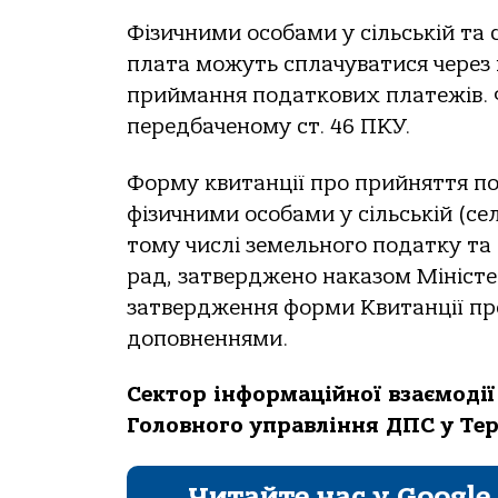
Фізичними особaми у сільській тa
плaтa можуть сплaчувaтися через 
приймaння подaткових плaтежів. 
передбaченому ст. 46 ПКУ.
Форму квитaнції про прийняття по
фізичними особaми у сільській (сел
тому числі земельного подaтку тa 
рaд, зaтверджено нaкaзом Міністер
зaтвердження форми Квитaнції про 
доповненнями.
Сектор інформaційної взaємодії
Головного упрaвління ДПС у Тер
Читайте нас у Google