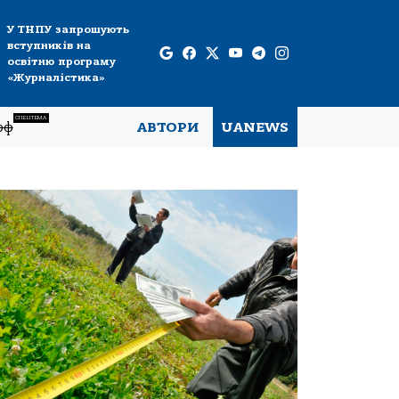
У ТНПУ запрошують
вступників на
освітню програму
«Журналістика»
СПЕЦТЕМА
рф
АВТОРИ
UANEWS