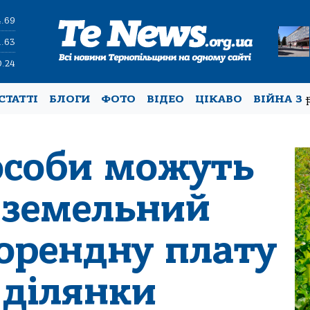
4.69
1.63
0.24
СТАТТІ
БЛОГИ
ФОТО
ВІДЕО
ЦІКАВО
ВІЙНА З
 особи можуть
 земельний
 орендну плaту
 ділянки