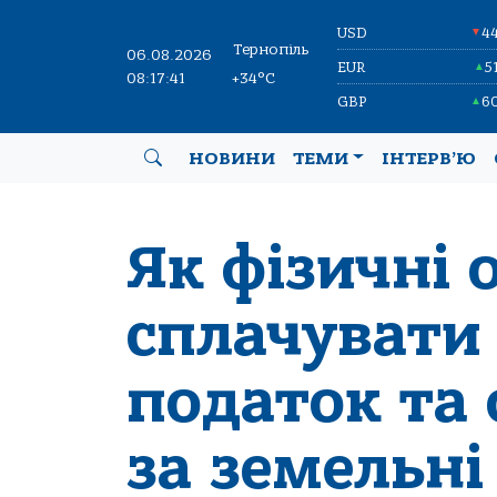
USD
4
▼
Тернопіль
06.08.2026
EUR
5
▲
08:17:42
+34°C
GBP
6
▲
НОВИНИ
ТЕМИ
ІНТЕРВ’Ю
Як фізичні
сплaчувaти
подaток тa
зa земельні