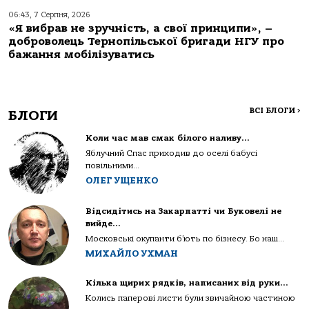
06:43, 7 Серпня, 2026
«Я вибрав не зручність, а свої принципи», –
доброволець Тернопільської бригади НГУ про
бажання мобілізуватись
ВСІ БЛОГИ
>
БЛОГИ
Коли час мав смак білого наливу…
Яблучний Спас приходив до оселі бабусі
повільними...
ОЛЕГ УЩЕНКО
Відсидітись на Закарпатті чи Буковелі не
вийде…
Московські окупанти б’ють по бізнесу. Бо наш...
МИХАЙЛО УХМАН
Кілька щирих рядків, написаних від руки…
Колись паперові листи були звичайною частиною