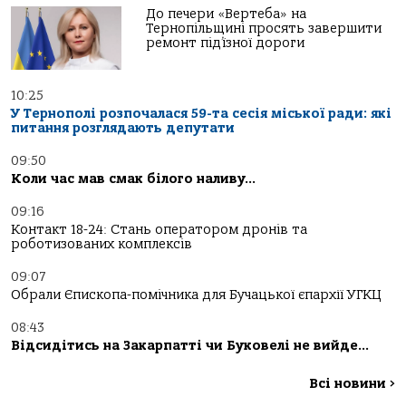
До печери «Вертеба» на
Тернопільщині просять завершити
ремонт під’їзної дороги
10:25
У Тернополі розпочалася 59-та сесія міської ради: які
питання розглядають депутати
09:50
Коли час мав смак білого наливу…
09:16
Контакт 18-24: Стань оператором дронів та
роботизованих комплексів
09:07
Обрали Єпископа-помічника для Бучацької єпархії УГКЦ
08:43
Відсидітись на Закарпатті чи Буковелі не вийде…
Всі новини
>