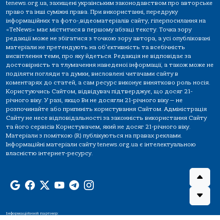
tenews.org.ua, захищені українським законодавством про авторське
право та інші суміжні права. При використанні, передруку
інформаційних та фото-,відеоматеріалів сайту, гіперпосилання на
«TeNews» має міститися в першому абзаці тексту. Точка зору
редакції може не збігатися з точкою зору автора, а усі опубліковані
матеріали не претендують на об'єктивність та всебічність
висвітлення теми, про яку йдеться. Редакція не відповідає за
достовірність та тлумачення наведеної інформації, а також може не
поділяти погляди та думки, висловлені читачами сайту в
коментарях до статей, а сам ресурс виконує винятково роль носія.
Користуючись Сайтом, відвідувач підтверджує, що досяг 21-
річного віку. У разі, якщо Ви не досягли 21-річного віку — не
розпочинайте або припиніть користування Сайтом. Адміністрація
Сайту не несе відповідальності за законність використання Сайту
та його сервісів Користувачем, який не досяг 21-річного віку.
Матеріали з поміткою (R) публікуються на правах реклами.
Інформаційні матеріали сайту tenews.org.ua є інтелектуальною
власністю інтернет-ресурсу.
Інформаційний партнер: