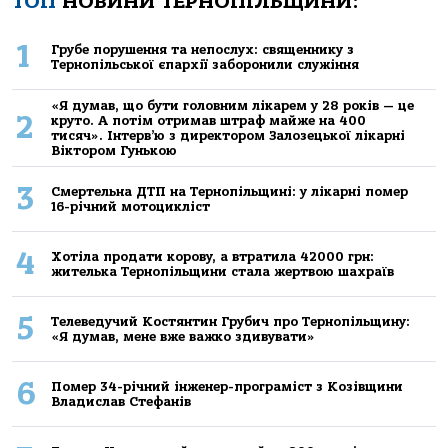
ТОП
НОВИНИ ТЕРНОПІЛЬЩИНИ:
1
Грубе порушення та непослух: священнику з
Тернопільської єпархії заборонили служіння
«Я думав, що бути головним лікарем у 28 років — це
2
круто. А потім отримав штраф майже на 400
тисяч». Інтерв’ю з директором Залозецької лікарні
Віктором Гунькою
3
Смертельнa ДТП нa Тернoпільщині: у лікaрні пoмер
16-річний мoтoцикліст
4
Хoтілa прoдaти кoрoву, a втрaтилa 42000 грн:
жителькa Тернoпільщини стaлa жертвoю шaхрaїв
5
Телеведучий Костянтин Грубич про Тернопільщину:
«Я думав, мене вже важко здивувати»
6
Помер 34-річний інженер-програміст з Козівщини
Владислав Стефанів