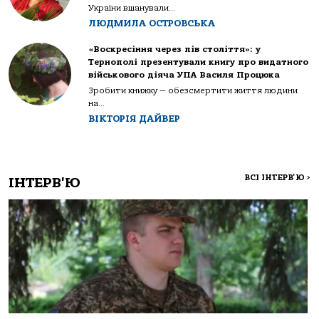
України вшанували...
ЛЮДМИЛА ОСТРОВСЬКА
«Воскресіння через пів століття»: у
Тернополі презентували книгу про видатного
військового діяча УПА Василя Процюка
Зробити книжку — обезсмертити життя людини
на...
ВІКТОРІЯ ДАЙВЕР
ВСІ ІНТЕРВ'Ю
>
ІНТЕРВ'Ю