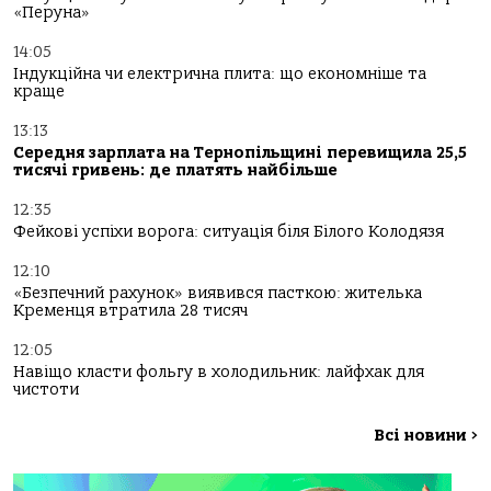
«Перуна»
14:05
Індукційна чи електрична плита: що економніше та
краще
13:13
Середня зарплата на Тернопільщині перевищила 25,5
тисячі гривень: де платять найбільше
12:35
Фейкові успіхи ворога: ситуація біля Білого Колодязя
12:10
«Безпечний рахунок» виявився пасткою: жителька
Кременця втратила 28 тисяч
12:05
Навіщо класти фольгу в холодильник: лайфхак для
чистоти
Всі новини
>