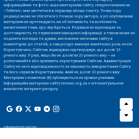
інформаційних та фото-,відеоматеріалів сайту, гіперпосилання на
«TeNews» має міститися в першому абзаці тексту. Точка зору
редакції може не збігатися з точкою зору автора, а усі опубліковані
матеріали не претендують на об'єктивність та всебічність
висвітлення теми, про яку йдеться. Редакція не відповідає за
достовірність та тлумачення наведеної інформації, а також може не
поділяти погляди та думки, висловлені читачами сайту в
коментарях до статей, а сам ресурс виконує винятково роль носія.
Користуючись Сайтом, відвідувач підтверджує, що досяг 21-
річного віку. У разі, якщо Ви не досягли 21-річного віку — не
розпочинайте або припиніть користування Сайтом. Адміністрація
Сайту не несе відповідальності за законність використання Сайту
та його сервісів Користувачем, який не досяг 21-річного віку.
Матеріали з поміткою (R) публікуються на правах реклами.
Інформаційні матеріали сайту tenews.org.ua є інтелектуальною
власністю інтернет-ресурсу.
Інформаційний партнер: