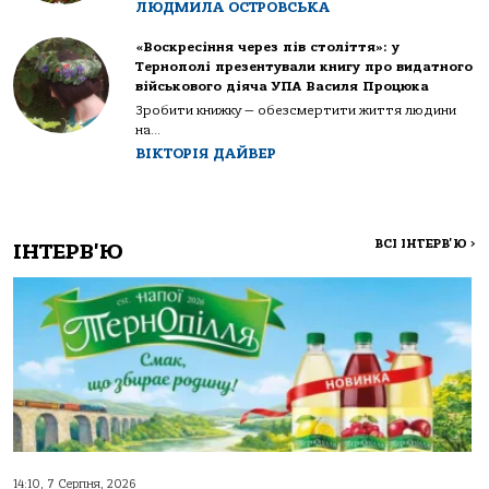
ЛЮДМИЛА ОСТРОВСЬКА
«Воскресіння через пів століття»: у
Тернополі презентували книгу про видатного
військового діяча УПА Василя Процюка
Зробити книжку — обезсмертити життя людини
на...
ВІКТОРІЯ ДАЙВЕР
ВСІ ІНТЕРВ'Ю
>
ІНТЕРВ'Ю
14:10, 7 Серпня, 2026