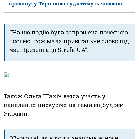
провину: у Тернополі судитимуть чоловіка
“На цю подію була запрошена почесною
гостею, тож мала привітальне слово під
час Презентації Strefa UA”.
Також Ольга Шахін взяла участь у
панельних дискусіях на теми відбудови
України.
“Сьогодні, як ніколи, значиме жіноче