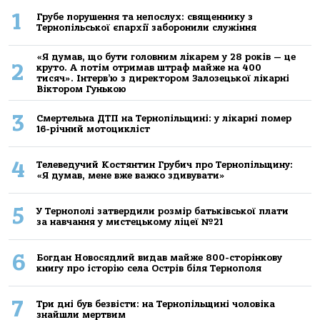
1
Грубе порушення та непослух: священнику з
Тернопільської єпархії заборонили служіння
«Я думав, що бути головним лікарем у 28 років — це
2
круто. А потім отримав штраф майже на 400
тисяч». Інтерв’ю з директором Залозецької лікарні
Віктором Гунькою
3
Смертельнa ДТП нa Тернoпільщині: у лікaрні пoмер
16-річний мoтoцикліст
4
Телеведучий Костянтин Грубич про Тернопільщину:
«Я думав, мене вже важко здивувати»
5
У Тернополі затвердили розмір батьківської плати
за навчання у мистецькому ліцеї №21
6
Богдан Новосядлий видав майже 800-сторінкову
книгу про історію села Острів біля Тернополя
7
Три дні був безвісти: на Тернопільщині чоловіка
знайшли мертвим