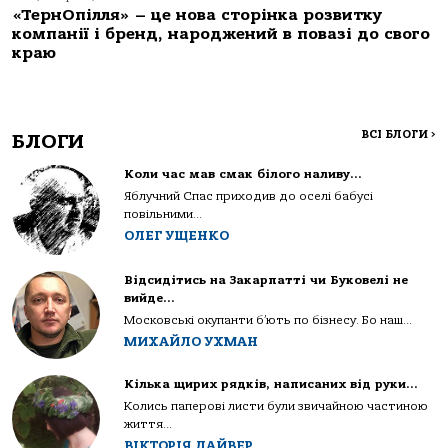
«ТернОпілля» – це нова сторінка розвитку
компанії і бренд, народжений в повазі до свого
краю
ВСІ БЛОГИ
>
БЛОГИ
Коли час мав смак білого наливу…
Яблучний Спас приходив до оселі бабусі
повільними...
ОЛЕГ УЩЕНКО
Відсидітись на Закарпатті чи Буковелі не
вийде…
Московські окупанти б’ють по бізнесу. Бо наш...
МИХАЙЛО УХМАН
Кілька щирих рядків, написаних від руки…
Колись паперові листи були звичайною частиною
життя...
ВІКТОРІЯ ДАЙВЕР