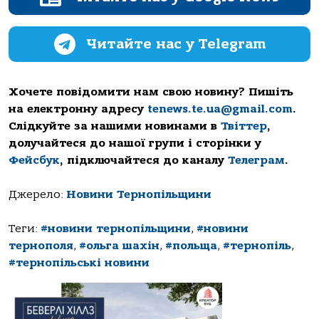
Читайте нас у Telegram
Хочете повідомити нам свою новину? Пишіть
на електронну адресу
tenews.te.ua@gmail.com
.
Слідкуйте за нашими новинами в
Твіттер
,
долучайтеся до нашої групи і сторінки у
Фейсбук
, підключайтеся до каналу
Телеграм
.
Джерело:
Новини Тернопільщини
Теги:
#новини тернопільщини
,
#новини
тернополя
,
#ольга шахін
,
#польща
,
#тернопіль
,
#тернопільські новини