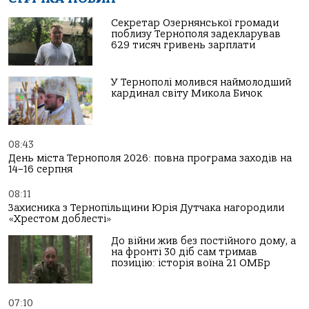
Секретар Озернянської громади
поблизу Тернополя задекларував
629 тисяч гривень зарплати
У Тернополі молився наймолодший
кардинал світу Микола Бичок
08:43
День міста Тернополя 2026: повна програма заходів на
14–16 серпня
08:11
Захисника з Тернопільщини Юрія Дутчака нагородили
«Хрестом доблесті»
До війни жив без постійного дому, а
на фронті 30 діб сам тримав
позицію: історія воїна 21 ОМБр
07:10