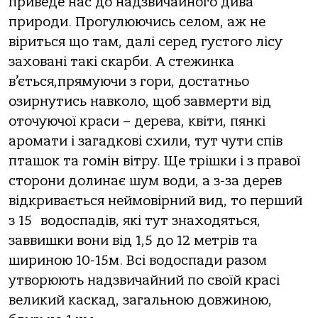
приведе нас до надзвичайного дива
природи. Прогулюючись селом, аж не
віриться що там, далі серед густого лісу
заховані такі скарби. А стежинка
в’ється,прямуючи з гори, достатньо
озирнутись навколо, щоб завмерти від
оточуючої краси – дерева, квіти, пянкі
аромати і загадкові схили, тут чути спів
пташок та гомін вітру. Ще трішки і з правої
сторони долинає шум води, а з-за дерев
відкривається неймовірний вид, то перший
з 15 водоспадів, які тут знаходяться,
заввишки вони від 1,5 до 12 метрів та
шириною 10-15м. Всі водоспади разом
утворюють надзвичайний по своїй красі
великий каскад, загальною довжиною,