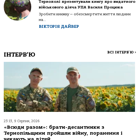
Тернополі презентували книгу про видатного
військового діяча УПА Василя Процюка
Зробити книжку — обезсмертити життя людини
на...
ВІКТОРІЯ ДАЙВЕР
ВСІ ІНТЕРВ'Ю
>
ІНТЕРВ'Ю
23:13, 9 Серпня, 2026
«Всюди разом»: брати-десантники з
Тернопільщини пройшли війну, поранення і
чекають на дітей