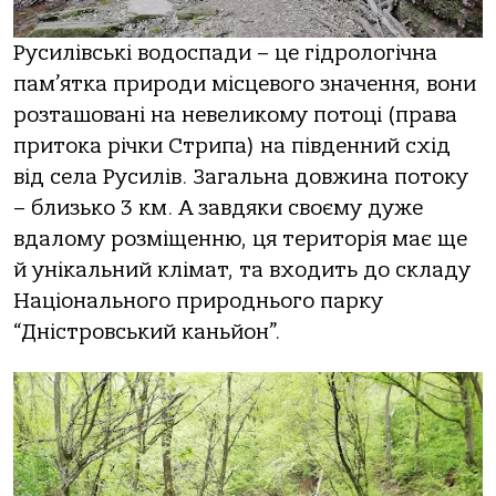
Русилівські водоспади – це гідрологічна
пам’ятка природи місцевого значення, вони
розташовані на невеликому потоці (права
притока річки Стрипа) на південний схід
від села Русилів. Загальна довжина потоку
– близько 3 км. А завдяки своєму дуже
вдалому розміщенню, ця територія має ще
й унікальний клімат, та входить до складу
Національного природнього парку
“Дністровський каньйон”.