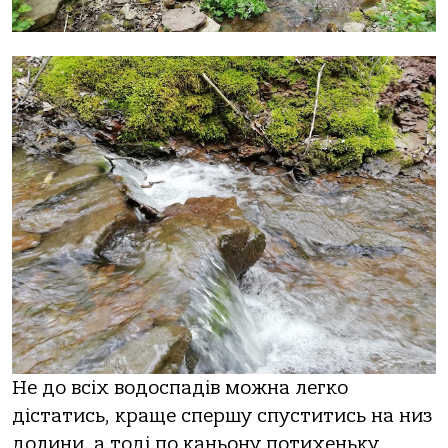
Не до всіх водоспадів можна легко
дістатись, краще спершу спуститись на низ
долини, а тоді по каньону потихеньку