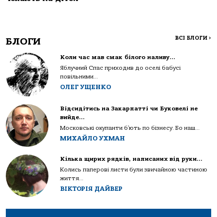
ВСІ БЛОГИ
>
БЛОГИ
Коли час мав смак білого наливу…
Яблучний Спас приходив до оселі бабусі
повільними...
ОЛЕГ УЩЕНКО
Відсидітись на Закарпатті чи Буковелі не
вийде…
Московські окупанти б’ють по бізнесу. Бо наш...
МИХАЙЛО УХМАН
Кілька щирих рядків, написаних від руки…
Колись паперові листи були звичайною частиною
життя...
ВІКТОРІЯ ДАЙВЕР