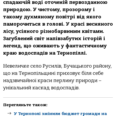
спадаючій воді оточеній первозданною
природою. У чистому, прозорому і
такому духмяному повітрі від якого
паморочиться в голові. У красі весняного
лісу, усіяного різнобарвними квітами.
Загублений світ напівзабутих історій і
легенд, що оживають у фантастичному
краю водоспадів на Тернопіллі.
Невеличке село Русилів, Бучацького району,
що на Тернопільщині приховує біля себе
надзвичайної краси перлину природи –
унікальний каскад водоспадів.
Перегляньте також:
У Тернополі змінили бюджет громади на