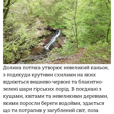
Долина потічка утворює невеликий каньон,
з подекуди крутими схилами на яких
відніються вишнево-червоні та блакитно-
зелені шари гірських порід. В поєднані з
кущами, квітами та невеликими деревами,
якими поросли береги водойми, здається
що ти потрапив у загублений світ, поза