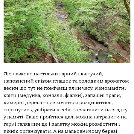
Ліс навколо настільки гарний і квітучий,
наповнений співом пташок та солодким ароматом
весни що тут не помічаєш плин часу. Різноманітні
квіти (медунка, конвалії, фіалки), запашні трави,
химерні дерева – все хочеться роздивитись,
торкнутись, увібрати в себе та залишити на згадку
у памяті. Якщо пройтися далі можна натрапити на
гарні галявини де і палатку можна розмістити і
пікнік організувати. А на мальовничому березі