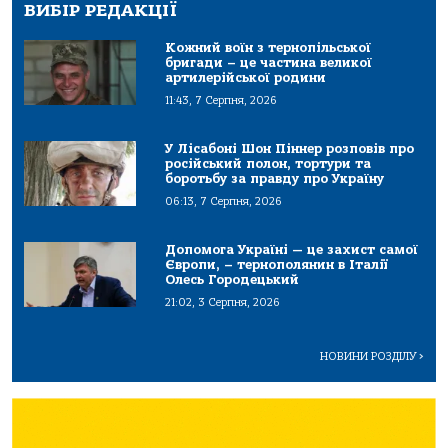
ВИБІР РЕДАКЦІЇ
Кожний воїн з тернопільської
бригади – це частина великої
артилерійської родини
11:43, 7 Серпня, 2026
У Лісабоні Шон Піннер розповів про
російський полон, тортури та
боротьбу за правду про Україну
06:13, 7 Серпня, 2026
Допомога Україні — це захист самої
Європи, – тернополянин в Італії
Олесь Городецький
21:02, 3 Серпня, 2026
НОВИНИ РОЗДІЛУ
>