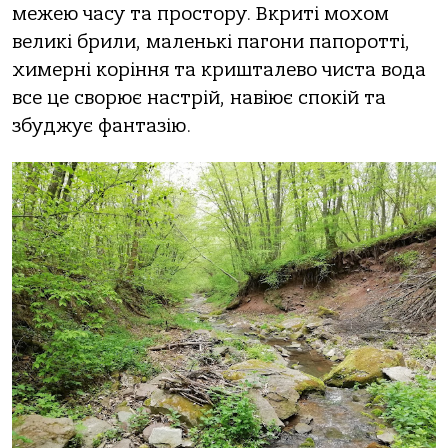
межею часу та простору. Вкриті мохом
великі брили, маленькі пагони папоротті,
химерні коріння та кришталево чиста вода
все це сворює настрій, навіює спокій та
збуджує фантазію.