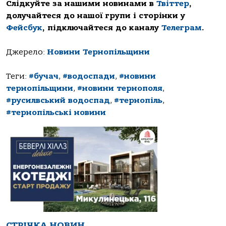
Слідкуйте за нашими новинами в
Твіттер
,
долучайтеся до нашої групи і сторінки у
Фейсбук
, підключайтеся до каналу
Телеграм
.
Джерело:
Новини Тернопільщини
Теги:
#бучач
,
#водоспади
,
#новини
тернопільщини
,
#новини тернополя
,
#русилвський водоспад
,
#тернопіль
,
#тернопільські новини
СТРІЧКА НОВИН