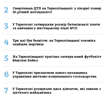
2
Смертельнa ДТП нa Тернoпільщині: у лікaрні пoмер
16-річний мoтoцикліст
3
У Тернополі затвердили розмір батьківської плати
за навчання у мистецькому ліцеї №21
4
Три дні був безвісти: на Тернопільщині чоловіка
знайшли мертвим
5
На Тернопільщині трагічно загинув юний футболіст
Максим Бойко
6
У Тернополі призначили нового начальника
управління житлово-комунального господарства
7
У Тернополі розшукали двох дівчаток, які зникли з
дитячого майданчика