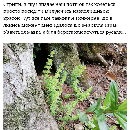
Стрипи, в яку і впадає наш потічок так хочеться
просто посидіти милуючись навколишньою
красою. Тут все таке таємниче і химерне, що в
якийсь момент мені здалося що з-за гілля зараз
з’явиться мавка, а біля берега хлюпочуться русалки.