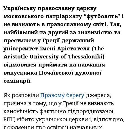
Українську православну церкву
московського патріархату “футболять” і
не визнають в православному світі. Так,
найбільший та другий за значимістю та
престижем у Греції державний
університет імені Арістотеля (The
Aristotle University of Thessaloniki)
відмовився приймати на навчання
випускника Почаївської духовної
семінарії.
Як розповіли
Правому берегу
джерела,
причина в тому, що у Греції не визнають
канонічність фактично підпорядкованої
РПЦ нібито української церкви і, відповідно,
документи про освіту її навчальних