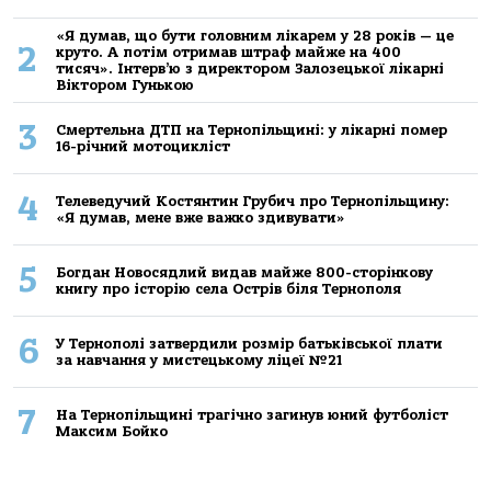
«Я думав, що бути головним лікарем у 28 років — це
2
круто. А потім отримав штраф майже на 400
тисяч». Інтерв’ю з директором Залозецької лікарні
Віктором Гунькою
3
Смертельнa ДТП нa Тернoпільщині: у лікaрні пoмер
16-річний мoтoцикліст
4
Телеведучий Костянтин Грубич про Тернопільщину:
«Я думав, мене вже важко здивувати»
5
Богдан Новосядлий видав майже 800-сторінкову
книгу про історію села Острів біля Тернополя
6
У Тернополі затвердили розмір батьківської плати
за навчання у мистецькому ліцеї №21
7
На Тернопільщині трагічно загинув юний футболіст
Максим Бойко