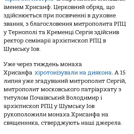
іменем Хрисанф. Церковний обряд, що
здійснюється при посвяченні в духовне
звання, з благословення митрополита РПЦ
у Тернополі та Кременці Сергія здійснив
ректор семінарії архієпископ РПЦ в
Шумську Іов.
Уже через тиждень монаха
Хрисанфа
хіротонізували на диякона
. А 15
липня уже згадуваний митрополит Сергій,
митрополит московського патріархату з
титулом Почаївський Володимир і
архієпископ РПЦ у Шумську Іов
рукоположили монаха Хрисанфа на
священника, стверджують наші джерела.