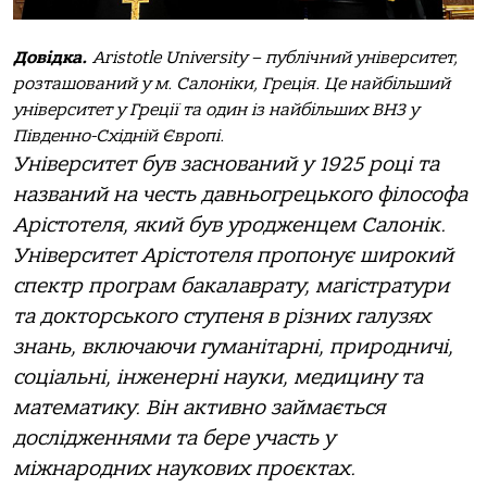
Довідка.
Aristotle University – публічний університет,
розташований у м. Салоніки, Греція. Це найбільший
університет у Греції та один із найбільших ВНЗ у
Південно-Східній Європі.
Університет був заснований у 1925 році та
названий на честь давньогрецького філософа
Арістотеля, який був уродженцем Салонік.
Університет Арістотеля пропонує широкий
спектр програм бакалаврату, магістратури
та докторського ступеня в різних галузях
знань, включаючи гуманітарні, природничі,
соціальні, інженерні науки, медицину та
математику. Він активно займається
дослідженнями та бере участь у
міжнародних наукових проєктах.