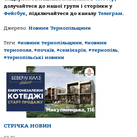
долучайтеся до нашої групи і сторінки у
Фейсбук
, підключайтеся до каналу
Телеграм
.
Джерело:
Новини Тернопільщини
Теги:
#новини тернопільщини
,
#новини
тернополя
,
#почаїв
,
#семінарія
,
#тернопіль
,
#тернопільські новини
СТРІЧКА НОВИН