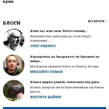
краю
ВСІ БЛОГИ
>
БЛОГИ
Коли час мав смак білого наливу…
Яблучний Спас приходив до оселі бабусі
повільними...
ОЛЕГ УЩЕНКО
Відсидітись на Закарпатті чи Буковелі не
вийде…
Московські окупанти б’ють по бізнесу. Бо наш...
МИХАЙЛО УХМАН
Кілька щирих рядків, написаних від руки…
Колись паперові листи були звичайною частиною
життя...
ВІКТОРІЯ ДАЙВЕР