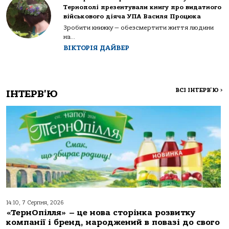
Тернополі презентували книгу про видатного
військового діяча УПА Василя Процюка
Зробити книжку — обезсмертити життя людини
на...
ВІКТОРІЯ ДАЙВЕР
ВСІ ІНТЕРВ'Ю
>
ІНТЕРВ'Ю
14:10, 7 Серпня, 2026
«ТернОпілля» – це нова сторінка розвитку
компанії і бренд, народжений в повазі до свого