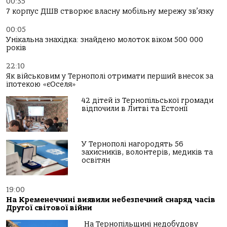
00:35
7 корпус ДШВ створює власну мобільну мережу зв’язку
00:05
Унікальна знахідка: знайдено молоток віком 500 000
років
22:10
Як військовим у Тернополі отримати перший внесок за
іпотекою «єОселя»
42 дітей із Тернопільської громади
відпочили в Литві та Естонії
У Тернополі нагородять 56
захисників, волонтерів, медиків та
освітян
19:00
На Кременеччині виявили небезпечний снаряд часів
Другої світової війни
На Тернопільщині недобудову