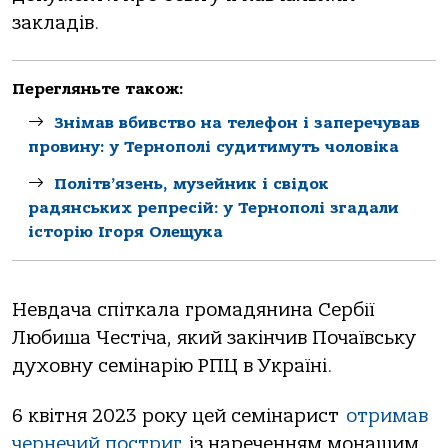
закладів.
Перегляньте також:
Знімав вбивство на телефон і заперечував
провину: у Тернополі судитимуть чоловіка
Політв’язень, музейник і свідок
радянських репресій: у Тернополі згадали
історію Ігоря Олещука
Невдача спіткала громадянина Сербії
Любиша Честіча, який закінчив Почаївську
духовну семінарію РПЦ в Україні.
6 квітня 2023 року цей семінарист
отримав
чернечий постриг
із нареченням монашим