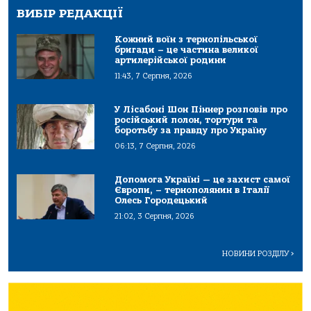
ВИБІР РЕДАКЦІЇ
Кожний воїн з тернопільської
бригади – це частина великої
артилерійської родини
11:43, 7 Серпня, 2026
У Лісабоні Шон Піннер розповів про
російський полон, тортури та
боротьбу за правду про Україну
06:13, 7 Серпня, 2026
Допомога Україні — це захист самої
Європи, – тернополянин в Італії
Олесь Городецький
21:02, 3 Серпня, 2026
НОВИНИ РОЗДІЛУ
>