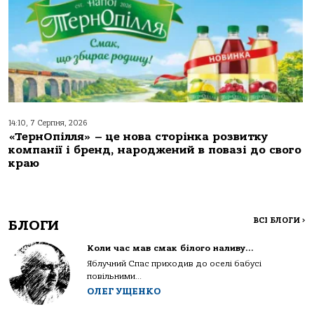
14:10, 7 Серпня, 2026
«ТернОпілля» – це нова сторінка розвитку
компанії і бренд, народжений в повазі до свого
краю
ВСІ БЛОГИ
>
БЛОГИ
Коли час мав смак білого наливу…
Яблучний Спас приходив до оселі бабусі
повільними...
ОЛЕГ УЩЕНКО