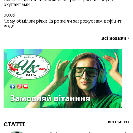
окупантами
00:05
Чому обміліли річки Європи: чи загрожує нам дефіцит
води
Всі новини
>
ВСІ СТАТТІ
>
СТАТТІ