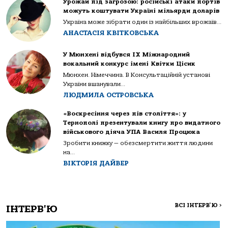
Урожай під загрозою: російські атаки портів
можуть коштувати Україні мільярди доларів
Україна може зібрати один із найбільших врожаїв...
АНАСТАСІЯ КВІТКОВСЬКА
У Мюнхені відбувся IX Міжнародний
вокальний конкурс імені Квітки Цісик
Мюнхен. Німеччина. В Консультаційній установі
України вшанували...
ЛЮДМИЛА ОСТРОВСЬКА
«Воскресіння через пів століття»: у
Тернополі презентували книгу про видатного
військового діяча УПА Василя Процюка
Зробити книжку — обезсмертити життя людини
на...
ВІКТОРІЯ ДАЙВЕР
ВСІ ІНТЕРВ'Ю
>
ІНТЕРВ'Ю