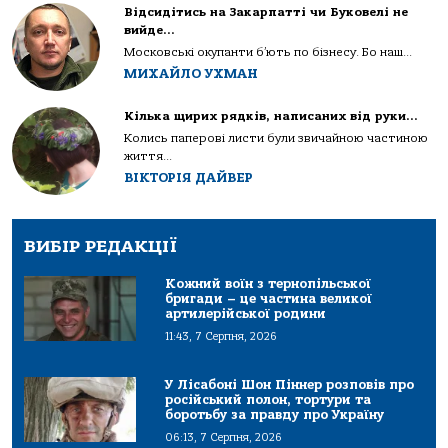
Відсидітись на Закарпатті чи Буковелі не
вийде…
Московські окупанти б’ють по бізнесу. Бо наш...
МИХАЙЛО УХМАН
Кілька щирих рядків, написаних від руки…
Колись паперові листи були звичайною частиною
життя...
ВІКТОРІЯ ДАЙВЕР
ВИБІР РЕДАКЦІЇ
Кожний воїн з тернопільської
бригади – це частина великої
артилерійської родини
11:43, 7 Серпня, 2026
У Лісабоні Шон Піннер розповів про
російський полон, тортури та
боротьбу за правду про Україну
06:13, 7 Серпня, 2026