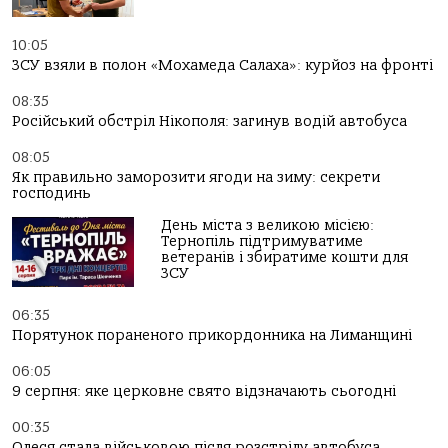
10:05
ЗСУ взяли в полон «Мохамеда Салаха»: курйоз на фронті
08:35
Російський обстріл Нікополя: загинув водій автобуса
08:05
Як правильно заморозити ягоди на зиму: секрети
господинь
День міста з великою місією:
Тернопіль підтримуватиме
ветеранів і збиратиме кошти для
ЗСУ
06:35
Порятунок пораненого прикордонника на Лиманщині
06:05
9 серпня: яке церковне свято відзначають сьогодні
00:35
Олеся стала військовою після розстрілу автобуса