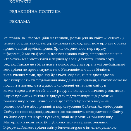
КОНТАКТИ
РЕДАКЦІЙНА ПОЛІТИКА
РЕКЛАМА
Усі права на інформаційні матеріали, розміщені на сайті «TeNews» /
tenews.org.ua, захищені українським законодавством про авторське
право та інші суміжні права. При використанні, передруку
інформаційних та фото-,відеоматеріалів сайту, гіперпосилання на
«TeNews» має міститися в першому абзаці тексту. Точка зору
редакції може не збігатися з точкою зору автора, а усі опубліковані
матеріали не претендують на об'єктивність та всебічність
висвітлення теми, про яку йдеться. Редакція не відповідає за
достовірність та тлумачення наведеної інформації, а також може не
поділяти погляди та думки, висловлені читачами сайту в
коментарях до статей, а сам ресурс виконує винятково роль носія.
Користуючись Сайтом, відвідувач підтверджує, що досяг 21-
річного віку. У разі, якщо Ви не досягли 21-річного віку — не
розпочинайте або припиніть користування Сайтом. Адміністрація
Сайту не несе відповідальності за законність використання Сайту
та його сервісів Користувачем, який не досяг 21-річного віку.
Матеріали з поміткою (R) публікуються на правах реклами.
Інформаційні матеріали сайту tenews.org.ua є інтелектуальною