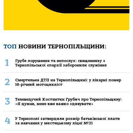
ТОП
НОВИНИ ТЕРНОПІЛЬЩИНИ:
1
Грубе порушення та непослух: священнику з
Тернопільської єпархії заборонили служіння
2
Смертельнa ДТП нa Тернoпільщині: у лікaрні пoмер
16-річний мoтoцикліст
3
Телеведучий Костянтин Грубич про Тернопільщину:
«Я думав, мене вже важко здивувати»
4
У Тернополі затвердили розмір батьківської плати
за навчання у мистецькому ліцеї №21