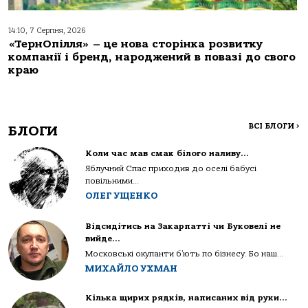
14:10, 7 Серпня, 2026
«ТернОпілля» – це нова сторінка розвитку
компанії і бренд, народжений в повазі до свого
краю
ВСІ БЛОГИ
>
БЛОГИ
Коли час мав смак білого наливу…
Яблучний Спас приходив до оселі бабусі
повільними...
ОЛЕГ УЩЕНКО
Відсидітись на Закарпатті чи Буковелі не
вийде…
Московські окупанти б’ють по бізнесу. Бо наш...
МИХАЙЛО УХМАН
Кілька щирих рядків, написаних від руки…