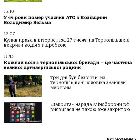
13:10
У 44 роки помер учасник АТО з Козівщини
Володимир Вельма
12:07
Купив права в інтернеті за 27 тисяч: на Тернопільщині
викрили водія з підробкою
11:43
Кожний воїн з тернопільської бригади – це частина
великої артилерійської родини
Три дні був безвісти: на
Тернопільщині чоловіка знайшли
мертвим
«Закрита» нарада Міноборони рф
виявилася не такою вже закритою
Всі новини
>