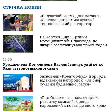
СТРІЧКА НОВИН
«Надзвичайникам» допомагають
«Світова центральна кухня» і
тернопільський ресторатор
На Чортківщині 15-річний
мотоцикліст збив пішохода: до
лікарні госпіталізували трьох людей
15:06
Уродженець Копичинець Василь Іванчук увійде до
Зали світової шахової слави
Засновник «Креатор-Буд» Ігор Гуда
відзначений нагородою «Візіонер
сучасної будівельної галузі»
«ТернОпілля» – це нова сторінка
розвитку компанії і бренд,
народжений в повазі до свого краю