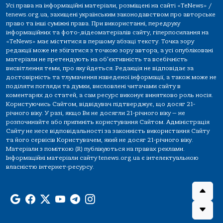
Усі права на інформаційні матеріали, розміщені на сайті «TeNews» /
tenews.org.ua, захищені українським законодавством про авторське
право та інші суміжні права. При використанні, передруку
інформаційних та фото-,відеоматеріалів сайту, гіперпосилання на
«TeNews» має міститися в першому абзаці тексту. Точка зору
редакції може не збігатися з точкою зору автора, а усі опубліковані
матеріали не претендують на об'єктивність та всебічність
висвітлення теми, про яку йдеться. Редакція не відповідає за
достовірність та тлумачення наведеної інформації, а також може не
поділяти погляди та думки, висловлені читачами сайту в
коментарях до статей, а сам ресурс виконує винятково роль носія.
Користуючись Сайтом, відвідувач підтверджує, що досяг 21-
річного віку. У разі, якщо Ви не досягли 21-річного віку — не
розпочинайте або припиніть користування Сайтом. Адміністрація
Сайту не несе відповідальності за законність використання Сайту
та його сервісів Користувачем, який не досяг 21-річного віку.
Матеріали з поміткою (R) публікуються на правах реклами.
Інформаційні матеріали сайту tenews.org.ua є інтелектуальною
власністю інтернет-ресурсу.