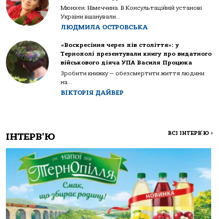
Мюнхен. Німеччина. В Консультаційній установі
України вшанували...
ЛЮДМИЛА ОСТРОВСЬКА
«Воскресіння через пів століття»: у
Тернополі презентували книгу про видатного
військового діяча УПА Василя Процюка
Зробити книжку — обезсмертити життя людини
на...
ВІКТОРІЯ ДАЙВЕР
ВСІ ІНТЕРВ'Ю
>
ІНТЕРВ'Ю