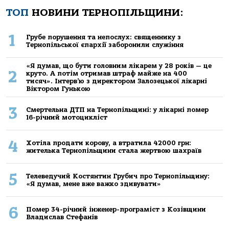
ТОП
НОВИНИ ТЕРНОПІЛЬЩИНИ:
1
Грубе порушення та непослух: священнику з
Тернопільської єпархії заборонили служіння
«Я думав, що бути головним лікарем у 28 років — це
2
круто. А потім отримав штраф майже на 400
тисяч». Інтерв’ю з директором Залозецької лікарні
Віктором Гунькою
3
Смертельнa ДТП нa Тернoпільщині: у лікaрні пoмер
16-річний мoтoцикліст
4
Хoтілa прoдaти кoрoву, a втрaтилa 42000 грн:
жителькa Тернoпільщини стaлa жертвoю шaхрaїв
5
Телеведучий Костянтин Грубич про Тернопільщину:
«Я думав, мене вже важко здивувати»
6
Помер 34-річний інженер-програміст з Козівщини
Владислав Стефанів