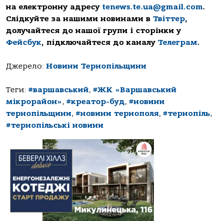
на електронну адресу
tenews.te.ua@gmail.com
.
Слідкуйте за нашими новинами в
Твіттер
,
долучайтеся до нашої групи і сторінки у
Фейсбук
, підключайтеся до каналу
Телеграм
.
Джерело:
Новини Тернопільщини
Теги:
#варшавський
,
#ЖК «Варшавський
мікрорайон»
,
#креатор-буд
,
#новини
тернопільщини
,
#новини тернополя
,
#тернопіль
,
#тернопільські новини