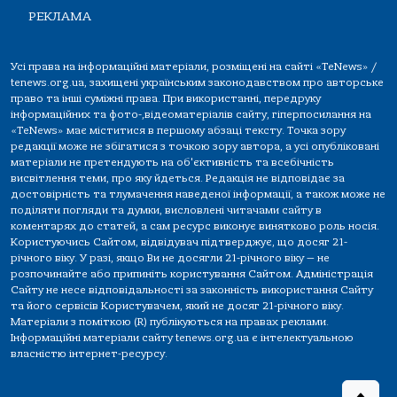
РЕКЛАМА
Усі права на інформаційні матеріали, розміщені на сайті «TeNews» /
tenews.org.ua, захищені українським законодавством про авторське
право та інші суміжні права. При використанні, передруку
інформаційних та фото-,відеоматеріалів сайту, гіперпосилання на
«TeNews» має міститися в першому абзаці тексту. Точка зору
редакції може не збігатися з точкою зору автора, а усі опубліковані
матеріали не претендують на об'єктивність та всебічність
висвітлення теми, про яку йдеться. Редакція не відповідає за
достовірність та тлумачення наведеної інформації, а також може не
поділяти погляди та думки, висловлені читачами сайту в
коментарях до статей, а сам ресурс виконує винятково роль носія.
Користуючись Сайтом, відвідувач підтверджує, що досяг 21-
річного віку. У разі, якщо Ви не досягли 21-річного віку — не
розпочинайте або припиніть користування Сайтом. Адміністрація
Сайту не несе відповідальності за законність використання Сайту
та його сервісів Користувачем, який не досяг 21-річного віку.
Матеріали з поміткою (R) публікуються на правах реклами.
Інформаційні матеріали сайту tenews.org.ua є інтелектуальною
власністю інтернет-ресурсу.