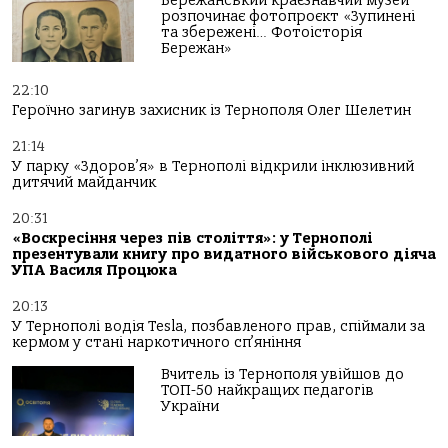
Бережанський краєзнавчий музей
розпочинає фотопроєкт «Зупинені
та збережені… Фотоісторія
Бережан»
22:10
Героїчно загинув захисник із Тернополя Олег Шелетин
21:14
У парку «Здоров’я» в Тернополі відкрили інклюзивний
дитячий майданчик
20:31
«Воскресіння через пів століття»: у Тернополі
презентували книгу про видатного військового діяча
УПА Василя Процюка
20:13
У Тернополі водія Tesla, позбавленого прав, спіймали за
кермом у стані наркотичного сп’яніння
Вчитель із Тернополя увійшов до
ТОП-50 найкращих педагогів
України