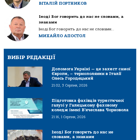
ВІТАЛІЙ ПОРТНИКОВ
Іноді Бог говорить до нас не словами, а
знаками
Іноді Бог говорить до нас не словами...
МИХАЙЛО АПОСТОЛ
ВИБІР РЕДАКЦІЇ
Допомога Україні — це захист самої
Європи, – тернополянин в Італії
Олесь Городецький
21:02, 3 Серпня, 2026
Підготовка фахівців туристичної
галузі у Галицькому фаховому
коледж імені В’ячеслава Чорновола
21:16, 1 Серпня, 2026
Іноді Бог говорить до нас не
словами, а знаками