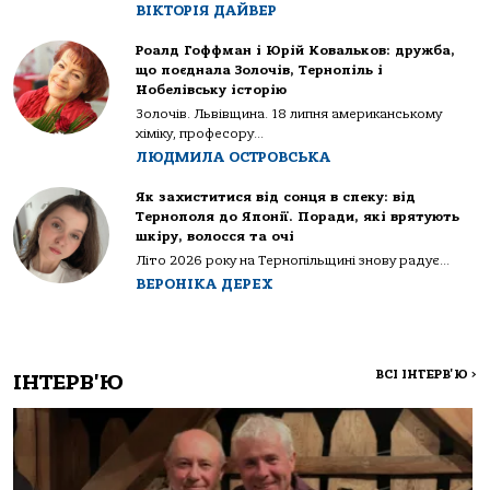
ВІКТОРІЯ ДАЙВЕР
Роалд Гоффман і Юрій Ковальков: дружба,
що поєднала Золочів, Тернопіль і
Нобелівську історію
Золочів. Львівщина. 18 липня американському
хіміку, професору...
ЛЮДМИЛА ОСТРОВСЬКА
Як захиститися від сонця в спеку: від
Тернополя до Японії. Поради, які врятують
шкіру, волосся та очі
Літо 2026 року на Тернопільщині знову радує...
ВЕРОНІКА ДЕРЕХ
ВСІ ІНТЕРВ'Ю
>
ІНТЕРВ'Ю