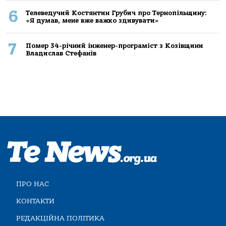
6
Телеведучий Костянтин Грубич про Тернопільщину:
«Я думав, мене вже важко здивувати»
7
Помер 34-річний інженер-програміст з Козівщини
Владислав Стефанів
ПРО НАС
КОНТАКТИ
РЕДАКЦІЙНА ПОЛІТИКА