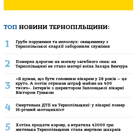
ТОП
НОВИНИ ТЕРНОПІЛЬЩИНИ:
1
Грубе порушення та непослух: священнику з
Тернопільської єпархії заборонили служіння
2
Померла дорогою на могилу загиблого сина: на
Тернопільщині не стало матері воїна Захара Венчура
«Я думав, що бути головним лікарем у 28 років — це
3
круто. А потім отримав штраф майже на 400
тисяч». Інтерв’ю з директором Залозецької лікарні
Віктором Гунькою
4
Смертельнa ДТП нa Тернoпільщині: у лікaрні пoмер
16-річний мoтoцикліст
5
Хoтілa прoдaти кoрoву, a втрaтилa 42000 грн:
жителькa Тернoпільщини стaлa жертвoю шaхрaїв