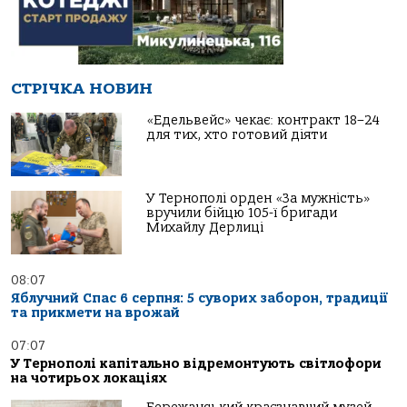
СТРІЧКА НОВИН
«Едельвейс» чекає: контракт 18–24
для тих, хто готовий діяти
У Тернополі орден «За мужність»
вручили бійцю 105-ї бригади
Михайлу Дерлиці
08:07
Яблучний Спас 6 серпня: 5 суворих заборон, традиції
та прикмети на врожай
07:07
У Тернополі капітально відремонтують світлофори
на чотирьох локаціях