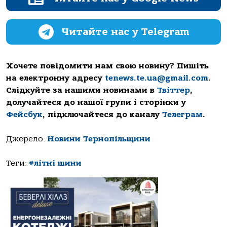
Читайте нас у Telegram
Хочете повідомити нам свою новину? Пишіть
на електронну адресу
tenews.te.ua@gmail.com
.
Слідкуйте за нашими новинами в
Твіттер
,
долучайтеся до нашої групи і сторінки у
Фейсбук
, підключайтеся до каналу
Телеграм
.
Джерело:
Новини Тернопільщини
Теги:
#літні шини