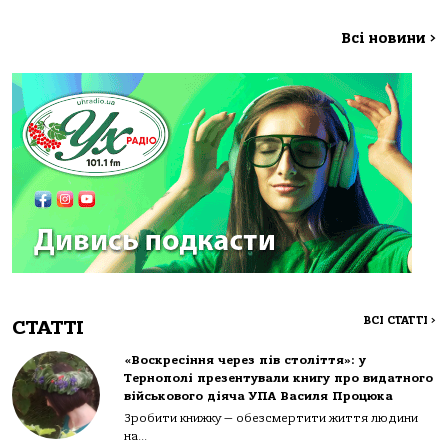
Всі новини
>
ВСІ СТАТТІ
>
СТАТТІ
«Воскресіння через пів століття»: у
Тернополі презентували книгу про видатного
військового діяча УПА Василя Процюка
Зробити книжку — обезсмертити життя людини
на...