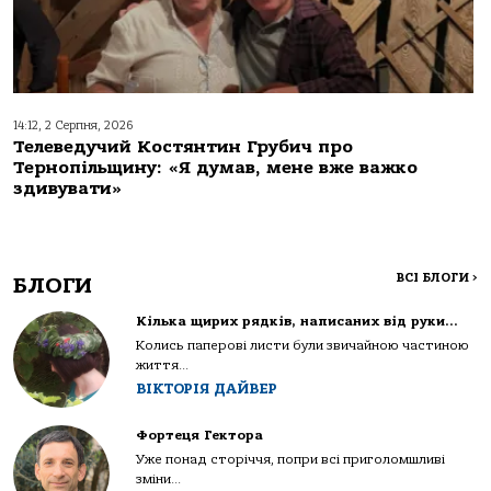
14:12, 2 Серпня, 2026
Телеведучий Костянтин Грубич про
Тернопільщину: «Я думав, мене вже важко
здивувати»
ВСІ БЛОГИ
>
БЛОГИ
Кілька щирих рядків, написаних від руки…
Колись паперові листи були звичайною частиною
життя...
ВІКТОРІЯ ДАЙВЕР
Фортеця Гектора
Уже понад сторіччя, попри всі приголомшливі
зміни...