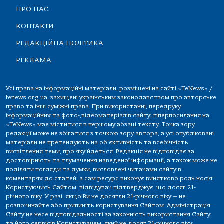
ПРО НАС
КОНТАКТИ
РЕДАКЦІЙНА ПОЛІТИКА
РЕКЛАМА
Усі права на інформаційні матеріали, розміщені на сайті «TeNews» /
tenews.org.ua, захищені українським законодавством про авторське
право та інші суміжні права. При використанні, передруку
інформаційних та фото-,відеоматеріалів сайту, гіперпосилання на
«TeNews» має міститися в першому абзаці тексту. Точка зору
редакції може не збігатися з точкою зору автора, а усі опубліковані
матеріали не претендують на об'єктивність та всебічність
висвітлення теми, про яку йдеться. Редакція не відповідає за
достовірність та тлумачення наведеної інформації, а також може не
поділяти погляди та думки, висловлені читачами сайту в
коментарях до статей, а сам ресурс виконує винятково роль носія.
Користуючись Сайтом, відвідувач підтверджує, що досяг 21-
річного віку. У разі, якщо Ви не досягли 21-річного віку — не
розпочинайте або припиніть користування Сайтом. Адміністрація
Сайту не несе відповідальності за законність використання Сайту
та його сервісів Користувачем, який не досяг 21-річного віку.