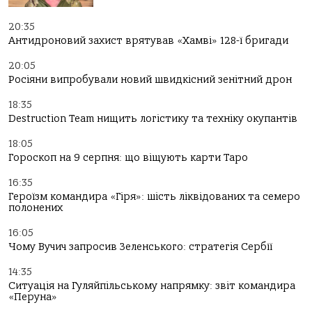
20:35
Антидроновий захист врятував «Хамві» 128-ї бригади
20:05
Росіяни випробували новий швидкісний зенітний дрон
18:35
Destruction Team нищить логістику та техніку окупантів
18:05
Гороскоп на 9 серпня: що віщують карти Таро
16:35
Героїзм командира «Гіря»: шість ліквідованих та семеро
полонених
16:05
Чому Вучич запросив Зеленського: стратегія Сербії
14:35
Ситуація на Гуляйпільському напрямку: звіт командира
«Перуна»