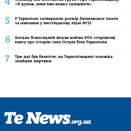
4
«Я думав, мене вже важко здивувати»
5
У Тернополі затвердили розмір батьківської плати
за навчання у мистецькому ліцеї №21
6
Богдан Новосядлий видав майже 800-сторінкову
книгу про історію села Острів біля Тернополя
7
Три дні був безвісти: на Тернопільщині чоловіка
знайшли мертвим