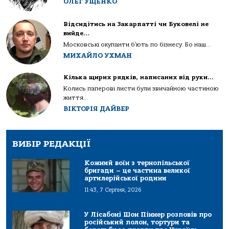
ОЛЕГ УЩЕНКО
Відсидітись на Закарпатті чи Буковелі не
вийде…
Московські окупанти б’ють по бізнесу. Бо наш...
МИХАЙЛО УХМАН
Кілька щирих рядків, написаних від руки…
Колись паперові листи були звичайною частиною
життя...
ВІКТОРІЯ ДАЙВЕР
ВИБІР РЕДАКЦІЇ
Кожний воїн з тернопільської
бригади – це частина великої
артилерійської родини
11:43, 7 Серпня, 2026
У Лісабоні Шон Піннер розповів про
російський полон, тортури та