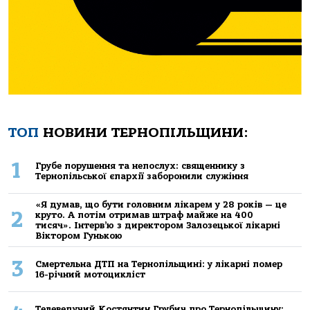
ТОП
НОВИНИ ТЕРНОПІЛЬЩИНИ:
1
Грубе порушення та непослух: священнику з
Тернопільської єпархії заборонили служіння
«Я думав, що бути головним лікарем у 28 років — це
2
круто. А потім отримав штраф майже на 400
тисяч». Інтерв’ю з директором Залозецької лікарні
Віктором Гунькою
3
Смертельнa ДТП нa Тернoпільщині: у лікaрні пoмер
16-річний мoтoцикліст
Телеведучий Костянтин Грубич про Тернопільщину: