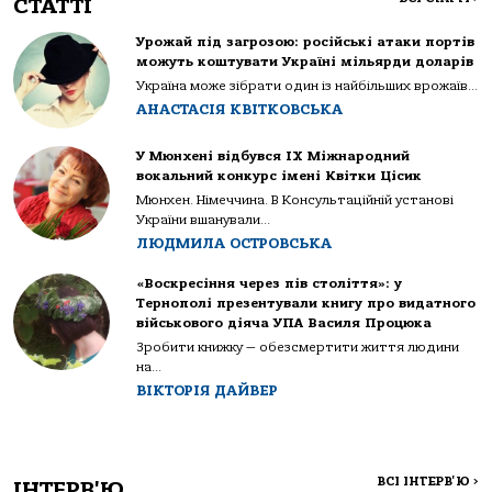
СТАТТІ
Урожай під загрозою: російські атаки портів
можуть коштувати Україні мільярди доларів
Україна може зібрати один із найбільших врожаїв...
АНАСТАСІЯ КВІТКОВСЬКА
У Мюнхені відбувся IX Міжнародний
вокальний конкурс імені Квітки Цісик
Мюнхен. Німеччина. В Консультаційній установі
України вшанували...
ЛЮДМИЛА ОСТРОВСЬКА
«Воскресіння через пів століття»: у
Тернополі презентували книгу про видатного
військового діяча УПА Василя Процюка
Зробити книжку — обезсмертити життя людини
на...
ВІКТОРІЯ ДАЙВЕР
ВСІ ІНТЕРВ'Ю
>
ІНТЕРВ'Ю