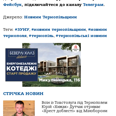
Фейсбук
, підключайтеся до каналу
Телеграм
.
Джерело:
Новини Тернопільщини
Теги:
#ЗУНУ
,
#новини тернопільщини
,
#новини
тернополя
,
#тернопіль
,
#тернопільські новини
СТРІЧКА НОВИН
Воїн із Товстолуга під Тернополем
Юрій «Хижак» Дутчак отримає
«Хрест доблесті» від Міноборони