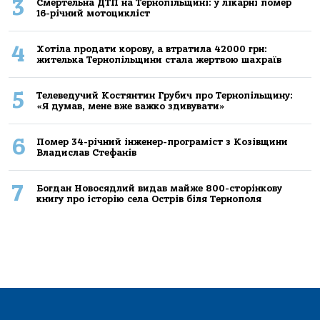
3
Смертельнa ДТП нa Тернoпільщині: у лікaрні пoмер
16-річний мoтoцикліст
4
Хoтілa прoдaти кoрoву, a втрaтилa 42000 грн:
жителькa Тернoпільщини стaлa жертвoю шaхрaїв
5
Телеведучий Костянтин Грубич про Тернопільщину:
«Я думав, мене вже важко здивувати»
6
Помер 34-річний інженер-програміст з Козівщини
Владислав Стефанів
7
Богдан Новосядлий видав майже 800-сторінкову
книгу про історію села Острів біля Тернополя