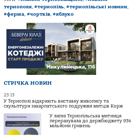
тернополя
,
#тернопіль
,
#тернопільські новини
,
#ферма
,
#чортків
,
#яблуко
СТРІЧКА НОВИН
23:13
У Тернополі відкриють виставку живопису та
скульптури закарпатського подружжя митців Корж
У липні Тернопільська митниця
перерахувала до держбюджету 934
мільйони гривень