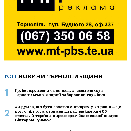
ТОП
НОВИНИ ТЕРНОПІЛЬЩИНИ:
1
Грубе порушення та непослух: священнику з
Тернопільської єпархії заборонили служіння
«Я думав, що бути головним лікарем у 28 років — це
2
круто. А потім отримав штраф майже на 400
тисяч». Інтерв’ю з директором Залозецької лікарні
Віктором Гунькою