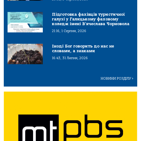
Підготовка фахівців туристичної
галузі у Галицькому фаховому
коледж імені В’ячеслава Чорновола
21:16, 1 Серпня, 2026
Іноді Бог говорить до нас не
словами, а знаками
16:43, 31 Липня, 2026
НОВИНИ РОЗДІЛУ
>