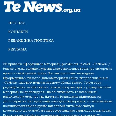
ПРО НАС
КОНТАКТИ
РЕДАКЦІЙНА ПОЛІТИКА
РЕКЛАМА
Усі права на інформаційні матеріали, розміщені на сайті «TeNews» /
tenews.org.ua, захищені українським законодавством про авторське
право та інші суміжні права. При використанні, передруку
інформаційних та фото-,відеоматеріалів сайту, гіперпосилання на
«TeNews» має міститися в першому абзаці тексту. Точка зору
редакції може не збігатися з точкою зору автора, а усі опубліковані
матеріали не претендують на об'єктивність та всебічність
висвітлення теми, про яку йдеться. Редакція не відповідає за
достовірність та тлумачення наведеної інформації, а також може не
поділяти погляди та думки, висловлені читачами сайту в
коментарях до статей, а сам ресурс виконує винятково роль носія.
Користуючись Сайтом, відвідувач підтверджує, що досяг 21-