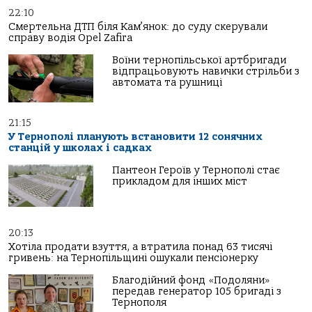
22:10
Смертельна ДТП біля Кам’янок: до суду скерували
справу водія Opel Zafira
Воїни тернопільської артбригади
відпрацьовують навички стрільби з
автомата та рушниці
21:15
У Тернополі планують встановити 12 сонячних
станцій у школах і садках
Пантеон Героїв у Тернополі стає
прикладом для інших міст
20:13
Хотіла продати взуття, а втратила понад 63 тисячі
гривень: на Тернопільщині ошукали пенсіонерку
Благодійний фонд «Подоляни»
передав генератор 105 бригаді з
Тернополя