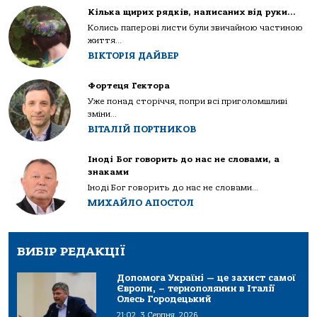
Кілька щирих рядків, написаних від руки…
Колись паперові листи були звичайною частиною
життя...
ВІКТОРІЯ ДАЙВЕР
Фортеця Гектора
Уже понад сторіччя, попри всі приголомшливі
зміни...
ВІТАЛІЙ ПОРТНИКОВ
Іноді Бог говорить до нас не словами, а
знаками
Іноді Бог говорить до нас не словами...
МИХАЙЛО АПОСТОЛ
ВИБІР РЕДАКЦІЇ
Допомога Україні — це захист самої
Європи, – тернополянин в Італії
Олесь Городецький
21:02, 3 Серпня, 2026