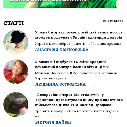
ВСІ СТАТТІ
>
СТАТТІ
Урожай під загрозою: російські атаки портів
можуть коштувати Україні мільярди доларів
Україна може зібрати один із найбільших врожаїв...
АНАСТАСІЯ КВІТКОВСЬКА
У Мюнхені відбувся IX Міжнародний
вокальний конкурс імені Квітки Цісик
Мюнхен. Німеччина. В Консультаційній установі
України вшанували...
ЛЮДМИЛА ОСТРОВСЬКА
«Воскресіння через пів століття»: у
Тернополі презентували книгу про видатного
військового діяча УПА Василя Процюка
Зробити книжку — обезсмертити життя людини
на...
ВІКТОРІЯ ДАЙВЕР