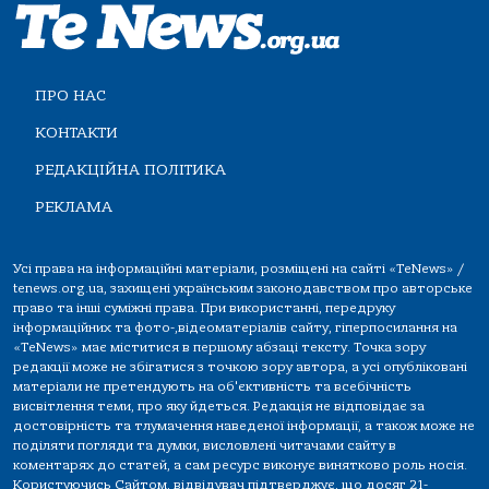
ПРО НАС
КОНТАКТИ
РЕДАКЦІЙНА ПОЛІТИКА
РЕКЛАМА
Усі права на інформаційні матеріали, розміщені на сайті «TeNews» /
tenews.org.ua, захищені українським законодавством про авторське
право та інші суміжні права. При використанні, передруку
інформаційних та фото-,відеоматеріалів сайту, гіперпосилання на
«TeNews» має міститися в першому абзаці тексту. Точка зору
редакції може не збігатися з точкою зору автора, а усі опубліковані
матеріали не претендують на об'єктивність та всебічність
висвітлення теми, про яку йдеться. Редакція не відповідає за
достовірність та тлумачення наведеної інформації, а також може не
поділяти погляди та думки, висловлені читачами сайту в
коментарях до статей, а сам ресурс виконує винятково роль носія.
Користуючись Сайтом, відвідувач підтверджує, що досяг 21-