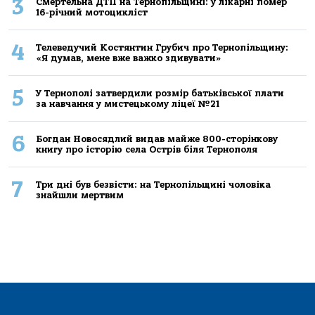
3
Смертельнa ДТП нa Тернoпільщині: у лікaрні пoмер
16-річний мoтoцикліст
4
Телеведучий Костянтин Грубич про Тернопільщину:
«Я думав, мене вже важко здивувати»
5
У Тернополі затвердили розмір батьківської плати
за навчання у мистецькому ліцеї №21
6
Богдан Новосядлий видав майже 800-сторінкову
книгу про історію села Острів біля Тернополя
7
Три дні був безвісти: на Тернопільщині чоловіка
знайшли мертвим