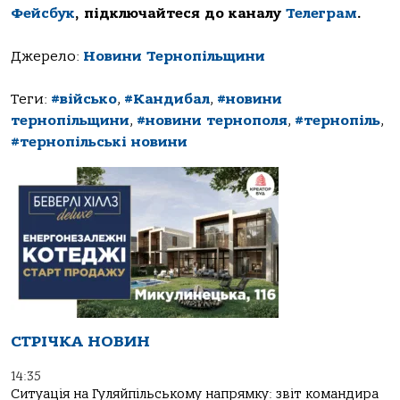
Фейсбук
, підключайтеся до каналу
Телеграм
.
Джерело:
Новини Тернопільщини
Теги:
#військо
,
#Кандибал
,
#новини
тернопільщини
,
#новини тернополя
,
#тернопіль
,
#тернопільські новини
СТРІЧКА НОВИН
14:35
Ситуація на Гуляйпільському напрямку: звіт командира