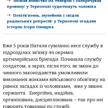
Знімав вбивство на телефон і заперечував
провину: у Тернополі судитимуть чоловіка
Політв’язень, музейник і свідок
радянських репресій: у Тернополі згадали
історію Ігоря Олещука
Вже 5 років Наталя сумлінно несе службу в
підрозділах зв’язку 44 окремої
артилерійської бригади. Починала службу
солдатом, а зараз, після того, як зміни до
чинного законодавства уможливили
виконання жінками військового обов’язку на
рівних засадах із чоловіками, вже у званні
сержанта. Енергійна, надійна,
організована, дисциплінована – так про неї
говорять товариші по службі.