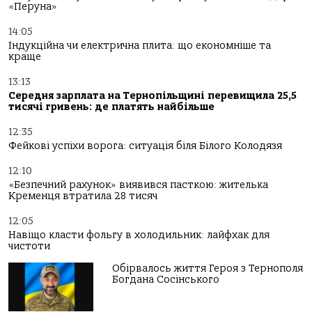
«Перуна»
14:05
Індукційна чи електрична плита: що економніше та
краще
13:13
Середня зарплата на Тернопільщині перевищила 25,5
тисячі гривень: де платять найбільше
12:35
Фейкові успіхи ворога: ситуація біля Білого Колодязя
12:10
«Безпечний рахунок» виявився пасткою: жителька
Кременця втратила 28 тисяч
12:05
Навіщо класти фольгу в холодильник: лайфхак для
чистоти
Обірвалось життя Героя з Тернополя
Богдана Сосінського