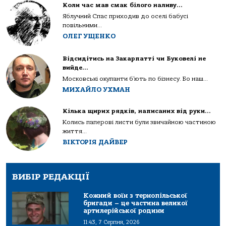
Коли час мав смак білого наливу…
Яблучний Спас приходив до оселі бабусі
повільними...
ОЛЕГ УЩЕНКО
Відсидітись на Закарпатті чи Буковелі не
вийде…
Московські окупанти б’ють по бізнесу. Бо наш...
МИХАЙЛО УХМАН
Кілька щирих рядків, написаних від руки…
Колись паперові листи були звичайною частиною
життя...
ВІКТОРІЯ ДАЙВЕР
ВИБІР РЕДАКЦІЇ
Кожний воїн з тернопільської
бригади – це частина великої
артилерійської родини
11:43, 7 Серпня, 2026