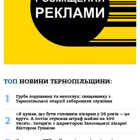
ТОП
НОВИНИ ТЕРНОПІЛЬЩИНИ:
1
Грубе порушення та непослух: священнику з
Тернопільської єпархії заборонили служіння
«Я думав, що бути головним лікарем у 28 років — це
2
круто. А потім отримав штраф майже на 400
тисяч». Інтерв’ю з директором Залозецької лікарні
Віктором Гунькою