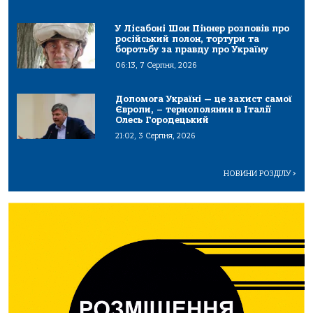
У Лісабоні Шон Піннер розповів про
російський полон, тортури та
боротьбу за правду про Україну
06:13, 7 Серпня, 2026
Допомога Україні — це захист самої
Європи, – тернополянин в Італії
Олесь Городецький
21:02, 3 Серпня, 2026
НОВИНИ РОЗДІЛУ
>