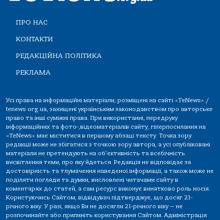
ПРО НАС
КОНТАКТИ
РЕДАКЦІЙНА ПОЛІТИКА
РЕКЛАМА
Усі права на інформаційні матеріали, розміщені на сайті «TeNews» /
tenews.org.ua, захищені українським законодавством про авторське
право та інші суміжні права. При використанні, передруку
інформаційних та фото-,відеоматеріалів сайту, гіперпосилання на
«TeNews» має міститися в першому абзаці тексту. Точка зору
редакції може не збігатися з точкою зору автора, а усі опубліковані
матеріали не претендують на об'єктивність та всебічність
висвітлення теми, про яку йдеться. Редакція не відповідає за
достовірність та тлумачення наведеної інформації, а також може не
поділяти погляди та думки, висловлені читачами сайту в
коментарях до статей, а сам ресурс виконує винятково роль носія.
Користуючись Сайтом, відвідувач підтверджує, що досяг 21-
річного віку. У разі, якщо Ви не досягли 21-річного віку — не
розпочинайте або припиніть користування Сайтом. Адміністрація