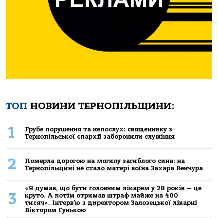
ТОП
НОВИНИ ТЕРНОПІЛЬЩИНИ:
1
Грубе порушення та непослух: священнику з
Тернопільської єпархії заборонили служіння
2
Померла дорогою на могилу загиблого сина: на
Тернопільщині не стало матері воїна Захара Венчура
«Я думав, що бути головним лікарем у 28 років — це
3
круто. А потім отримав штраф майже на 400
тисяч». Інтерв’ю з директором Залозецької лікарні
Віктором Гунькою