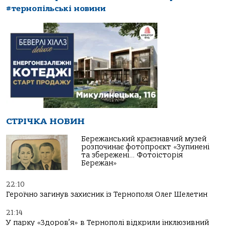
#тернопільські новини
СТРІЧКА НОВИН
Бережанський краєзнавчий музей
розпочинає фотопроєкт «Зупинені
та збережені… Фотоісторія
Бережан»
22:10
Героїчно загинув захисник із Тернополя Олег Шелетин
21:14
У парку «Здоров’я» в Тернополі відкрили інклюзивний