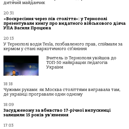
дитячий майданчик
20:31
«Воскресіння через пів століття»: у Тернополі
презентували книгу про видатного військового діяча
УПА Василя Процюка
20:13
У Тернополі водія Tesla, позбавленого прав, спіймали за
кермом у стані наркотичного сп’яніння
Вчитель із Тернополя увійшов до
ТОП-50 найкращих педагогів
України
18:18
Чужими руками: як Москва століттями вигравала там,
де українці програвали один одному
18:09
Засудженому за вбивство 17-річної випускниці
залишили 15 років ув’язнення
17:03