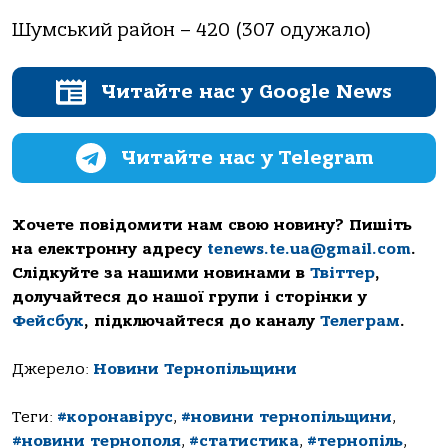
Шумський район – 420 (307 одужало)
Читайте нас у Google News
Читайте нас у Telegram
Хочете повідомити нам свою новину? Пишіть
на електронну адресу
tenews.te.ua@gmail.com
.
Слідкуйте за нашими новинами в
Твіттер
,
долучайтеся до нашої групи і сторінки у
Фейсбук
, підключайтеся до каналу
Телеграм
.
Джерело:
Новини Тернопільщини
Теги:
#коронавірус
,
#новини тернопільщини
,
#новини тернополя
,
#статистика
,
#тернопіль
,