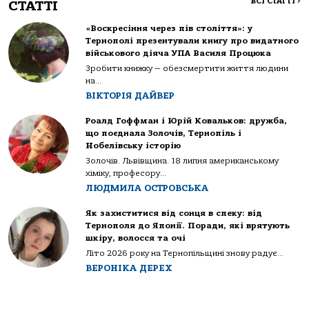
ВСІ СТАТТІ
>
СТАТТІ
«Воскресіння через пів століття»: у
Тернополі презентували книгу про видатного
військового діяча УПА Василя Процюка
Зробити книжку — обезсмертити життя людини
на...
ВІКТОРІЯ ДАЙВЕР
Роалд Гоффман і Юрій Ковальков: дружба,
що поєднала Золочів, Тернопіль і
Нобелівську історію
Золочів. Львівщина. 18 липня американському
хіміку, професору...
ЛЮДМИЛА ОСТРОВСЬКА
Як захиститися від сонця в спеку: від
Тернополя до Японії. Поради, які врятують
шкіру, волосся та очі
Літо 2026 року на Тернопільщині знову радує...
ВЕРОНІКА ДЕРЕХ