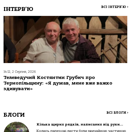
ВСІ ІНТЕРВ'Ю
>
ІНТЕРВ'Ю
14:12, 2 Серпня, 2026
Телеведучий Костянтин Грубич про
Тернопільщину: «Я думав, мене вже важко
здивувати»
ВСІ БЛОГИ
>
БЛОГИ
Кілька щирих рядків, написаних від руки…
Колись паперові листи були звичайною частиною