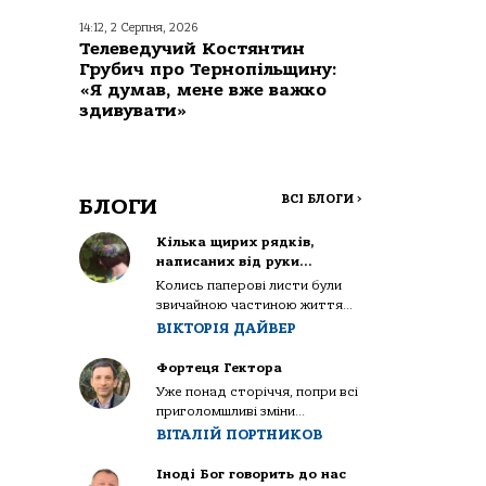
14:12, 2 Серпня, 2026
Телеведучий Костянтин
Грубич про Тернопільщину:
«Я думав, мене вже важко
здивувати»
ВСІ БЛОГИ
>
БЛОГИ
Кілька щирих рядків,
написаних від руки…
Колись паперові листи були
звичайною частиною життя...
ВІКТОРІЯ ДАЙВЕР
Фортеця Гектора
Уже понад сторіччя, попри всі
приголомшливі зміни...
ВІТАЛІЙ ПОРТНИКОВ
Іноді Бог говорить до нас