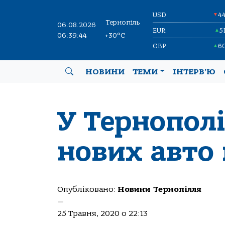
USD
4
▼
Тернопіль
06.08.2026
EUR
5
▲
06:39:45
+30°C
GBP
6
▲
НОВИНИ
ТЕМИ
ІНТЕРВ’Ю
У Тернопол
нових авто
Опубліковано:
Новини Тернопілля
—
25 Травня, 2020 о 22:13