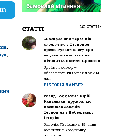
am
ВСІ СТАТТІ
>
СТАТТІ
«Воскресіння через пів
століття»: у Тернополі
com
.
презентували книгу про
бук
,
видатного військового
діяча УПА Василя Процюка
Зробити книжку —
обезсмертити життя людини
на...
ВІКТОРІЯ ДАЙВЕР
вини
Роалд Гоффман і Юрій
Ковальков: дружба, що
поєднала Золочів,
Тернопіль і Нобелівську
історію
Золочів. Львівщина. 18 липня
американському хіміку,
професору...