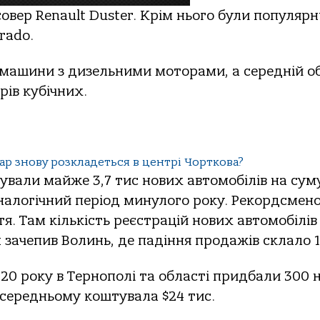
овер Renault Duster. Крім нього були популяр
rado.
машини з дизельними моторами, а середній о
рів кубічних.
р знову розкладеться в центрі Чорткова?
трували майже 3,7 тис нових автомобілів на сум
аналогічний період минулого року. Рекордсмен
. Там кількість реєстрацій нових автомобілів
зачепив Волинь, де падіння продажів склало 
20 року в Тернополі та області придбали 300 
 середньому коштувала $24 тис.