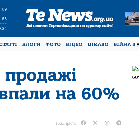
4.69
1.63
0.24
СТАТТІ
БЛОГИ
ФОТО
ВІДЕО
ЦІКАВО
ВІЙНА З
і продажі
 впали на 60%
Поширити: