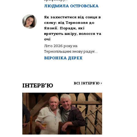
ЛЮДМИЛА ОСТРОВСЬКА
Як захиститися від сонця в
спеку: від Тернополя до
Японії. Поради, які
врятують шкіру, волосся та
очі
Літо 2026 року на
Тернопільщині знову радує...
ВЕРОНІКА ДЕРЕХ
ВСІ ІНТЕРВ'Ю
>
ІНТЕРВ'Ю