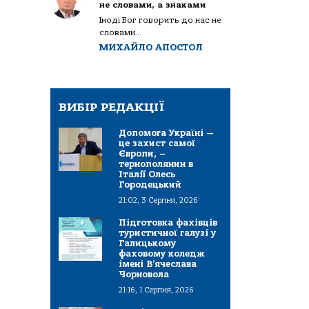
не словами, а знаками
Іноді Бог говорить до нас не
словами...
МИХАЙЛО АПОСТОЛ
ВИБІР РЕДАКЦІЇ
Допомога Україні —
це захист самої
Європи, –
тернополянин в
Італії Олесь
Городецький
21:02, 3 Серпня, 2026
Підготовка фахівців
туристичної галузі у
Галицькому
фаховому коледж
імені В’ячеслава
Чорновола
21:16, 1 Серпня, 2026