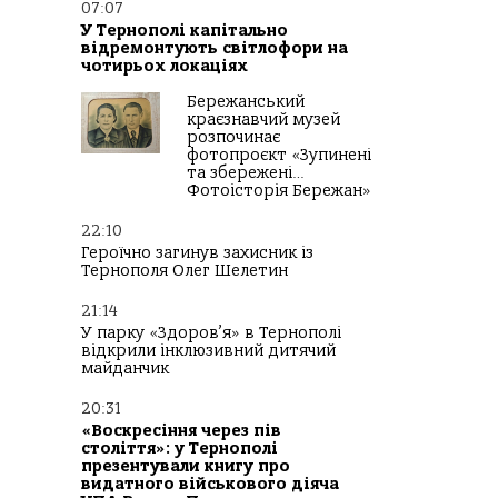
07:07
У Тернополі капітально
відремонтують світлофори на
чотирьох локаціях
Бережанський
краєзнавчий музей
розпочинає
фотопроєкт «Зупинені
та збережені…
Фотоісторія Бережан»
22:10
Героїчно загинув захисник із
Тернополя Олег Шелетин
21:14
У парку «Здоров’я» в Тернополі
відкрили інклюзивний дитячий
майданчик
20:31
«Воскресіння через пів
століття»: у Тернополі
презентували книгу про
видатного військового діяча