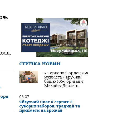
60%
koda,
СТРІЧКА НОВИН
У Тернополі орден «За
мужність» вручили
бійцю 105-ї бригади
Михайлу Дерлиці
а
горя
08:07
Яблучний Спас 6 серпня: 5
суворих заборон, традиції та
прикмети на врожай