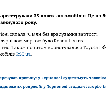
 зареєстрували 35 нових автомобілів. Це на 
 минулого року.
іоні склала $1 млн без врахування вартості
лярнішою маркою було Renault, яких
0 тис. Також попитом користувалися Toyota і S
мобілів
RST.ua
.
перечував провину: у Тернополі судитимуть чоловік
радянських репресій: у Тернополі згадали історію І