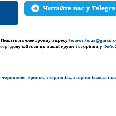
Читайте нас у Telegr
 Пишіть на електронну адресу
tenews.te.ua@gmail.
ттер
, долучайтеся до нашої групи і сторінки у
Фейс
 тернополя
,
#ринок
,
#тернопіль
,
#тернопільські но