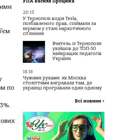
УПА Василя Процюка
ними
20:13
У Тернополі водія Tesla,
позбавленого прав, спіймали за
кермом у стані наркотичного
б’єм
сп’яніння
Вчитель із Тернополя
увійшов до ТОП-50
найкращих педагогів
України
18:18
Чужими руками: як Москва
у
століттями вигравала там, де
ом по
українці програвали один одному
Всі новини
>
13%.
нових