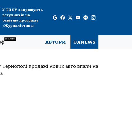
У ТНПУ запрошують
вступників на
освітню програму
«Журналістика»
СПЕЦТЕМА
рф
АВТОРИ
UANEWS