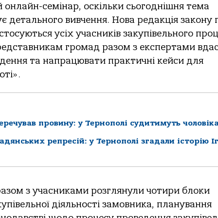
онлайн-семінар, оскільки сьогоднішня тема
є детального вивчення. Нова редакція закону 
 стосуються усіх учасників закупівельного проц
представникам громад разом з експертами вда
едення та напрацювати практичні кейси для
оті».
перечував провину: у Тернополі судитимуть чоловік
радянських репресій: у Тернополі згадали історію І
разом з учасниками розглянули чотири блоки
упівельної діяльності замовника, планування
онодавстві щодо процесу проведення закупівель