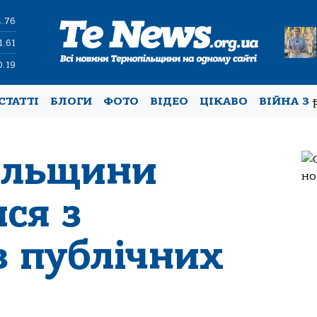
4.76
1.61
0.19
СТАТТІ
БЛОГИ
ФОТО
ВІДЕО
ЦІКАВО
ВІЙНА З
ільщини
ся з
в публічних