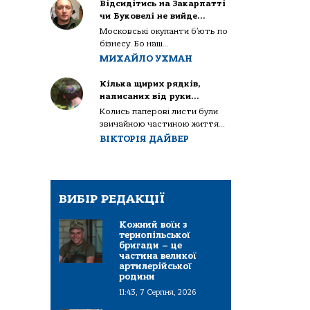
Відсидітись на Закарпатті
чи Буковелі не вийде…
Московські окупанти б’ють по
бізнесу. Бо наш...
МИХАЙЛО УХМАН
Кілька щирих рядків,
написаних від руки…
Колись паперові листи були
звичайною частиною життя...
ВІКТОРІЯ ДАЙВЕР
ВИБІР РЕДАКЦІЇ
Кожний воїн з
тернопільської
бригади – це
частина великої
артилерійської
родини
11:43, 7 Серпня, 2026