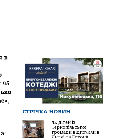
я в
о
 45
зько
e»,
СТРІЧКА НОВИН
42 дітей із
Тернопільської
громади відпочили в
а:
Литві та Естонії