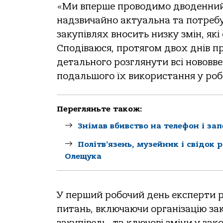
«Ми вперше проводимо дводенний 
надзвичайно актуальна та потребу
закупівлях вносить низку змін, які
Сподіваюся, протягом двох днів 
детального розглянути всі нововв
подальшого їх використання у роб
Перегляньте також:
Знімав вбивство на телефон і за
Політв’язень, музейник і свідок 
Олещука
У перший робочий день експерти 
питань, включаючи організацію зак
закупівель та ключові зміни у зак