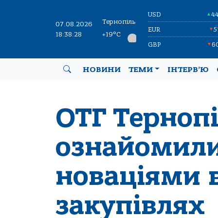
USD
4
▲
Тернопіль
07.08.2026
EUR
5
▼
18:38:29
+19°C
GBP
6
▼
НОВИНИ
ТЕМИ
ІНТЕРВ’Ю
ОТГ Терноп
ознайомили
новаціями 
закупівлях