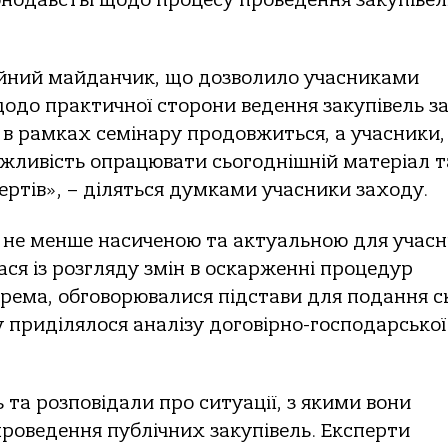
ійний майданчик, що дозволило учасниками
щодо практичної сторони ведення закупівель з
в рамках семінару продовжиться, а учасники,
жливість опрацювати сьогоднішній матеріал т
ертів», – діляться думками учасники заходу.
 не менше насиченою та актуальною для учасн
ся із розгляду змін в оскарженні процедур
крема, обговорювалися підстави для подання с
приділялося аналізу договірно-господарської
та розповідали про ситуації, з якими вони
проведення публічних закупівель. Експерти