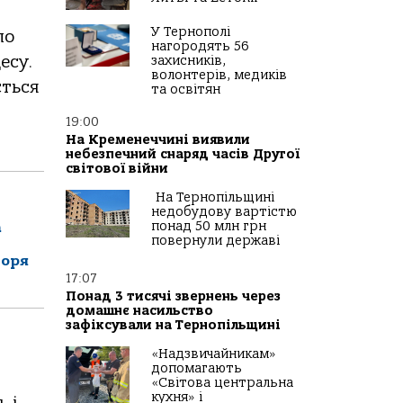
У Тернополі
по
нагородять 56
есу.
захисників,
волонтерів, медиків
сться
та освітян
19:00
На Кременеччині виявили
небезпечний снаряд часів Другої
світової війни
На Тернопільщині
недобудову вартістю
понад 50 млн грн
а
повернули державі
горя
17:07
Понад 3 тисячі звернень через
домашнє насильство
зафіксували на Тернопільщині
«Надзвичайникам»
допомагають
«Світова центральна
кухня» і
 і