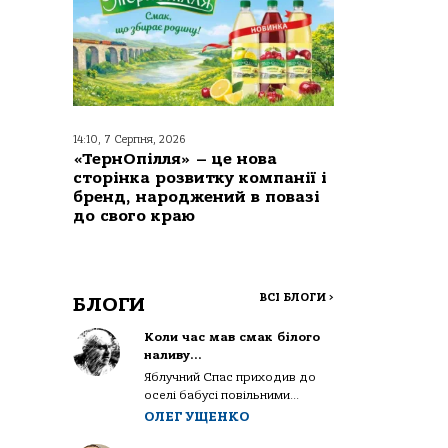
14:10, 7 Серпня, 2026
«ТернОпілля» – це нова
сторінка розвитку компанії і
бренд, народжений в повазі
до свого краю
ВСІ БЛОГИ
>
БЛОГИ
Коли час мав смак білого
наливу…
Яблучний Спас приходив до
оселі бабусі повільними...
ОЛЕГ УЩЕНКО