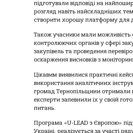
підготували відповіді на найпоши
розгляд навіть найскладніших тем
створити хорошу платформу для ді
Також учасники мали можливість 
контролюючих органів у сфері зак
закупівель та проведення переві
оскарження висновків з моніторин
Цікавим виявилися практичні кей
використання аналітичних інструм
громад Тернопільщини отримали вич
експерти запевнили їх у своїй гот
питань.
Програма «U-LEAD з Європою» підт
Україні, реалізується за участі р