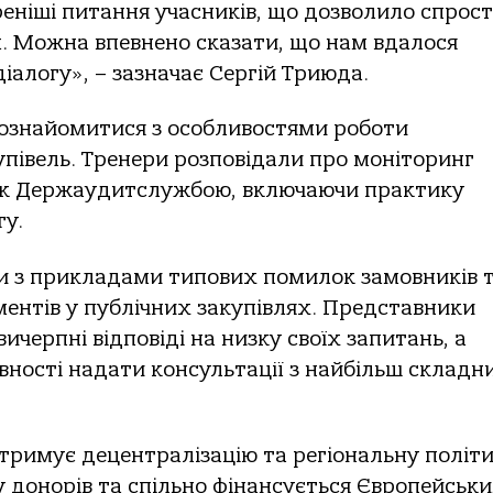
реніші питання учасників, що дозволило спрос
. Можна впевнено сказати, що нам вдалося
алогу», – зазначає Сергій Триюда.
ознайомитися з особливостями роботи
упівель. Тренери розповідали про моніторинг
рок Держаудитслужбою, включаючи практику
гу.
си з прикладами типових помилок замовників 
ентів у публічних закупівлях. Представники
ерпні відповіді на низку своїх запитань, а
овності надати консультації з найбільш складн
римує децентралізацію та регіональну політи
яду донорів та спільно фінансується Європейськ