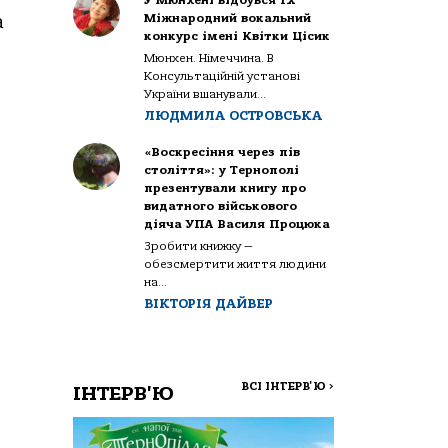
Міжнародний вокальний
а
конкурс імені Квітки Цісик
Мюнхен. Німеччина. В
Консультаційній установі
України вшанували...
ЛЮДМИЛА ОСТРОВСЬКА
«Воскресіння через пів
століття»: у Тернополі
презентували книгу про
видатного військового
діяча УПА Василя Процюка
Зробити книжку —
обезсмертити життя людини
на...
ВІКТОРІЯ ДАЙВЕР
ВСІ ІНТЕРВ'Ю
>
ІНТЕРВ'Ю