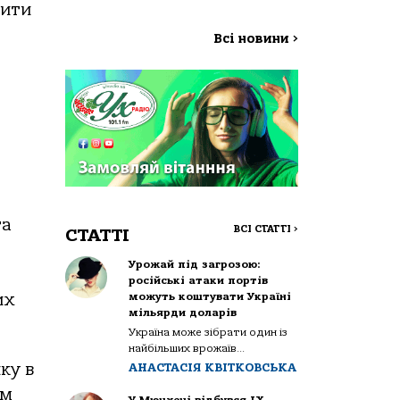
тити
Всі новини
>
та
ВСІ СТАТТІ
>
СТАТТІ
Урожай під загрозою:
російські атаки портів
можуть коштувати Україні
их
мільярди доларів
Україна може зібрати один із
найбільших врожаїв...
ку в
АНАСТАСІЯ КВІТКОВСЬКА
им
У Мюнхені відбувся IX