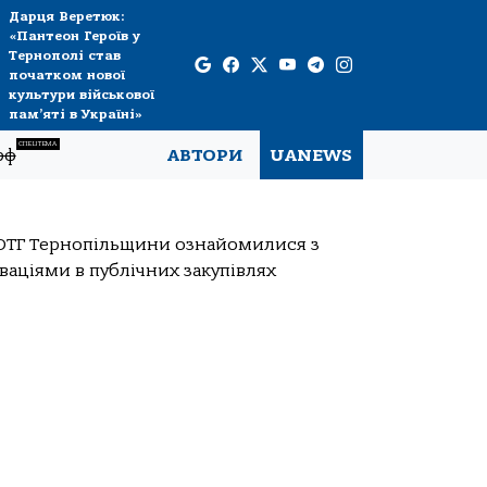
Дарця Веретюк:
«Пантеон Героїв у
Тернополі став
початком нової
культури військової
пам’яті в Україні»
СПЕЦТЕМА
рф
АВТОРИ
UANEWS