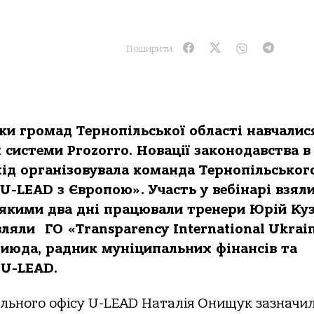
Поширити:
и громад Тернопільської області навчалис
системи Prozorro. Новації законодавства в
ахід організовувала команда Тернопільськог
U-LEAD з Європою». Участь у вебінарі взяли
 з якими два дні працювали тренери Юрій Ку
ляли ГО «Transparency International Ukrain
риюда, радник муніципальних фінансів та
 U-LEAD.
ального офісу U-LEAD Наталія Онищук зазначил